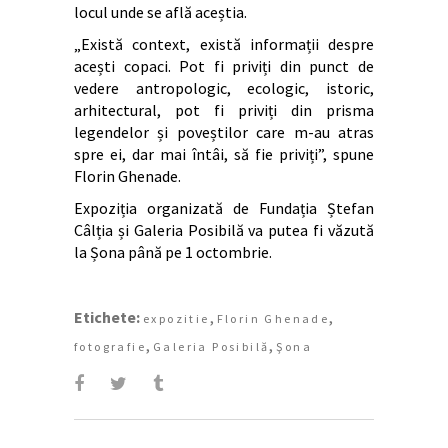
locul unde se află aceștia.
„Există context, există informații despre
acești copaci. Pot fi priviți din punct de
vedere antropologic, ecologic, istoric,
arhitectural, pot fi priviți din prisma
legendelor și poveștilor care m-au atras
spre ei, dar mai întâi, să fie priviți”, spune
Florin Ghenade.
Expoziția organizată de Fundația Ștefan
Câlția și Galeria Posibilă va putea fi văzută
la Șona până pe 1 octombrie.
Etichete:
,
,
expozitie
Florin Ghenade
,
,
fotografie
Galeria Posibilă
Şona