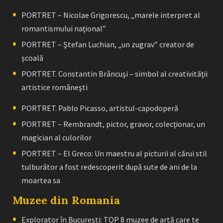
PORTRET – Nicolae Grigorescu, „marele interpret al
romantismului naţional”
PORTRET – Ştefan Luchian, „un zugrav” creator de
școală
PORTRET. Constantin Brâncuşi – simbol al creativităţii
artistice româneşti
PORTRET. Pablo Picasso, artistul-capodoperă
PORTRET – Rembrandt, pictor, gravor, colecţionar, un
magician al culorilor
PORTRET – El Greco: Un maestru al picturii al cărui stil
tulburător a fost redescoperit după sute de ani de la
moartea sa
Muzee din Romania
Explorator în București: TOP 8 muzee de artă care te