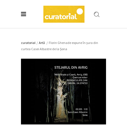
curatorial
/
Artǎ
/
Florin Ghenade expune în șura din
curtea Casei Albastre de la Șona