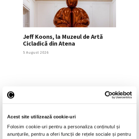
Jeff Koons, la Muzeul de Artă
Cicladică din Atena
5 August 2026
Articole recente
Operele lui Pollock și
Rothko contribuie la
Acest site utilizează cookie-uri
elucidarea unui mister
Folosim cookie-uri pentru a personaliza conținutul și
științific vechi de zeci de
anunțurile, pentru a oferi funcții de rețele sociale și pentru
ani