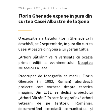
29 August 2023 /
Artǎ
Liana Ion
Florin Ghenade expune în șura din
curtea Casei Albastre de la Șona
O expoziție a artistului Florin Ghenade va fi
deschisă, pe 2 septembrie, în șura din curtea
Casei Albastre din Șona a lui Ștefan Câlția.
„Arbori Bătrâni” va fi vernisată cu ocazia
primei ediții a evenimentului
Noaptea
Muzeelor La Sate
.
Preocupat de fotografia ca mediu, Florin
Ghenade (n. 1982, Roman) abordează
proiecte care vorbesc despre estetica
imaginii. Din 2012, se dedică proiectului
„Arbori Bătrâni”, în care fotografiază arbori
veterani de pe teritoriul României,
documentând totodată comunitatea și