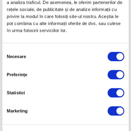
a analiza traficul. De asemenea, le oferim partenerilor de
6 August 2026
rețele sociale, de publicitate și de analize informații cu
Artown Now – O sută de
privire la modul în care folosiți site-ul nostru. Aceștia le
artiști, în anuala de artă
pot combina cu alte informații oferite de dvs. sau culese
urbană la Ploiești
în urma folosirii serviciilor lor.
6 August 2026
„Disclosures”, expoziție
Selecția
internațională de grup
Necesare
consimțământului
la Muzeul Național al
Literaturii Române
6 August 2026
Preferinţe
Statistici
Categorii
Artǎ
Marketing
Natură
Societate