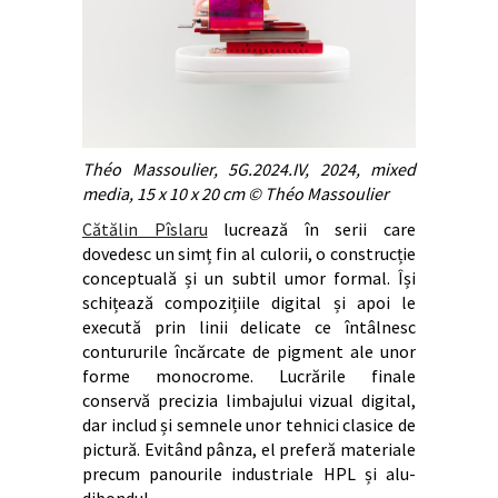
Théo Massoulier, 5G.2024.IV, 2024, mixed
media, 15 x 10 x 20 cm © Théo Massoulier
Cătălin Pîslaru
lucrează în serii care
dovedesc un simț fin al culorii, o construcție
conceptuală și un subtil umor formal. Își
schițează compozițiile digital și apoi le
execută prin linii delicate ce întâlnesc
contururile încărcate de pigment ale unor
forme monocrome. Lucrările finale
conservă precizia limbajului vizual digital,
dar includ și semnele unor tehnici clasice de
pictură. Evitând pânza, el preferă materiale
precum panourile industriale HPL și alu-
dibondul.