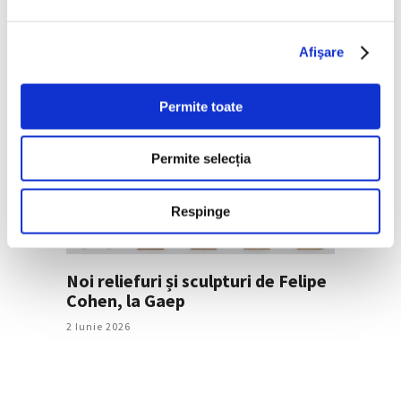
patrimoniul comun româno-
italian și arta stradală
românească
Afişare
3 Iunie 2026
Permite toate
Permite selecția
Respinge
Noi reliefuri și sculpturi de Felipe
Cohen, la Gaep
2 Iunie 2026