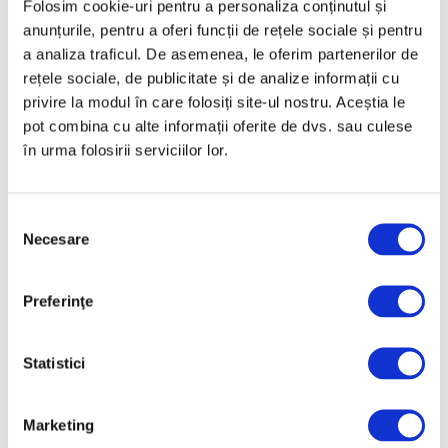
Folosim cookie-uri pentru a personaliza conținutul și
anunțurile, pentru a oferi funcții de rețele sociale și pentru
a analiza traficul. De asemenea, le oferim partenerilor de
rețele sociale, de publicitate și de analize informații cu
privire la modul în care folosiți site-ul nostru. Aceștia le
Trei galerii bucureștene, la Liste
pot combina cu alte informații oferite de dvs. sau culese
Art Fair Basel
în urma folosirii serviciilor lor.
12 Iunie 2026
Selecția
Necesare
consimțământului
Preferinţe
Statistici
Marketing
MoBU 2026 – Sandu Darie,