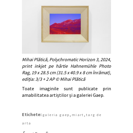
Mihai Plătică, Polychromatic Horizon 3, 2024,
print inkjet pe hârtie Hahnemühle Photo
Rag, 19 x 28.5 cm (31.5 x 40.9 x 8 cm înrămat),
ediția: 3/3 + 2 AP © Mihai Plătică
Toate imaginile sunt publicate prin
amabilitatea artiștilor și a galeriei Gaep.
Etichete:
,
,
galeria gaep
miart
targ de
arta