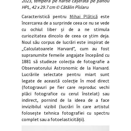
2023, tempera pe hârtie cașerată pe panou
HPL, 42 x 29.7 cm © Cătălin Pîslaru
Caracteristică pentru
Mihai Plătică
este
încercarea de a surprinde ceea ce nu se vede
cu ochiul liber și de a ne stimula
curiozitatea dincolo de ceea ce știm deja.
Noul său corpus de lucrări este inspirat de
„Calculatoarele Harvard”, cum au fost
supranumite femeile angajate începând cu
1881 să studieze colecția de fotografie a
Observatorului Astronomic de la Harvard.
Lucrările selectate pentru miart sunt
legate de această colecție în mod direct
(fotogravuri pe fier care reproduc vechi
plăci fotografice cu cerul înstelat) sau
indirect, pornind de la ideea de a face
invizibilul vizibil (lucrări în care artistul
folosește tehnica fotografiei cu spectru
complet sau a fotoelasticității).