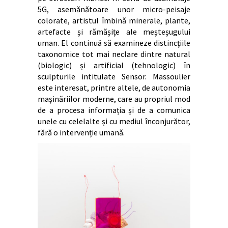
5G, asemănătoare unor micro-peisaje
colorate, artistul îmbină minerale, plante,
artefacte și rămășițe ale meșteșugului
uman. El continuă să examineze distincțiile
taxonomice tot mai neclare dintre natural
(biologic) și artificial (tehnologic) în
sculpturile intitulate Sensor. Massoulier
este interesat, printre altele, de autonomia
mașinăriilor moderne, care au propriul mod
de a procesa informația și de a comunica
unele cu celelalte și cu mediul înconjurător,
fără o intervenție umană.