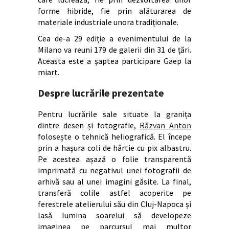
forme hibride, fie prin alăturarea de
materiale industriale unora tradiționale.
Cea de-a 29 ediție a evenimentului de la
Milano va reuni 179 de galerii din 31 de țări.
Aceasta este a șaptea participare Gaep la
miart.
Despre lucrările prezentate
Pentru lucrările sale situate la granița
dintre desen și fotografie,
Răzvan Anton
folosește o tehnică heliografică. El începe
prin a hașura coli de hârtie cu pix albastru.
Pe acestea așază o folie transparentă
imprimată cu negativul unei fotografii de
arhivă sau al unei imagini găsite. La final,
transferă colile astfel acoperite pe
ferestrele atelierului său din Cluj-Napoca și
lasă lumina soarelui să developeze
imaginea pe parcursul mai multor