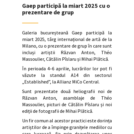
Gaep participă la miart 2025 cu o
prezentare de grup
Galeria bucureșteană Gaep participă la
miart 2025, târg internațional de artă de la
Milano, cu o prezentare de grup în care sunt
incluși artiștii Răzvan Anton, Théo
Massoulier, Cătălin Pîslaru și Mihai Plătică.
În perioada 4–6 aprilie, lucrărilor lor pot fi
văzute la standul A14 din sectorul
„Established”, la Allianz MiCo Central.
Sunt prezentate două heliografii noi de
Răzvan Anton, asamblaje de Théo
Massoulier, picturi de Cătălin Pîslaru și noi
ediții de fotografii de Mihai Plătică.
Un fir comun al acestor practici este dorința
artiștilor de a împinge granițele mediilor cu
care lucrează, fie prin dezvoltarea unor