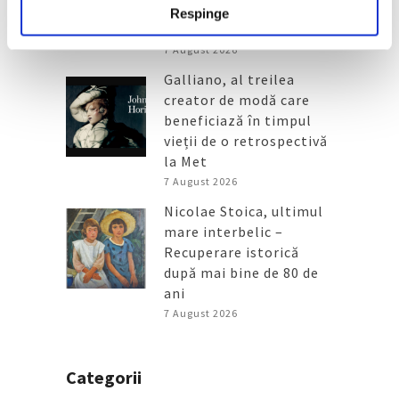
Morisot reapar public
Respinge
după decenii
7 August 2026
Galliano, al treilea
creator de modă care
beneficiază în timpul
vieții de o retrospectivă
la Met
7 August 2026
Nicolae Stoica, ultimul
mare interbelic –
Recuperare istorică
după mai bine de 80 de
ani
7 August 2026
Categorii