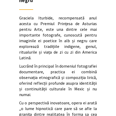
negru
Graciela Iturbide, recompensată anul
acesta cu Premiul Prințesa de Asturias
pentru Arte, este una dintre cele mai
importante fotografe, cunoscută pentru
imaginile ei poetice în alb și negru care
explorează tradițiile indigene, genul,
ritualurile și viața de zi cu zi din America
Latină.
Lucrând în principal în domeniul fotografiei
documentare, practica ei combină
observația etnografică și compoziția lirică,
oferind reflecții profunde asupra identității
și continuității culturale în Mexic și nu
numai.
Cu o perspectivă inovatoare, opera ei arată
„o lume hipnotică care pare să se afle la
granița dintre realitatea în forma sa cea