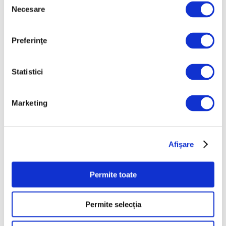
Necesare
consimțământului
Preferinţe
Statistici
Candida Höfer și psihologia
interioarelor arhitecturale
Marketing
16 Iunie 2026
Afişare
Permite toate
Articole recente
Peisaje de Marie
Permite selecția
Bracquemond și de
surorile Edma și Berthe