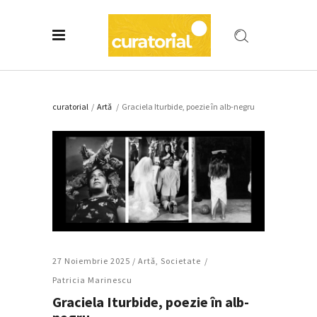
curatorial
/
Artǎ
/
Graciela Iturbide, poezie în alb-negru
27 Noiembrie 2025 /
Artǎ
,
Societate
Patricia Marinescu
Graciela Iturbide, poezie în alb-