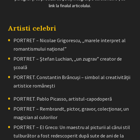
link la finalul articolului.
Artisti celebri
PORTRET – Nicolae Grigorescu, „marele interpret al
romantismului naţional”
PORTRET – Ştefan Luchian, „un zugrav” creator de
școală
PORTRET. Constantin Brâncuşi – simbol al creativităţii
artistice româneşti
PORTRET. Pablo Picasso, artistul-capodoperă
PORTRET – Rembrandt, pictor, gravor, colecţionar, un
magician al culorilor
PORTRET – El Greco: Un maestru al picturii al cărui stil
tulburător a fost redescoperit după sute de ani de la