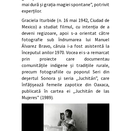
mai dură și grația magiei spontane”, potrivit
experților.
Graciela Iturbide (n. 16 mai 1942, Ciudad de
Mexico) a studiat filmul, cu intenția de a
deveni regizoare, apoi s-a orientat către
fotografie sub îndrumarea lui Manuel
Álvarez Bravo, căruia i-a fost asistentă la
începutul anilor 1970. Vocea ei s-a remarcat
prin proiecte care documentau
comunitățile indigene și tradițiile rurale,
precum fotografiile cu poporul Seri din
deșertul Sonora și seria „Juchitán”, care
înfățișează femeile zapotice din Oaxaca,
publicată în cartea ei „Juchitán de las
Mujeres” (1989).