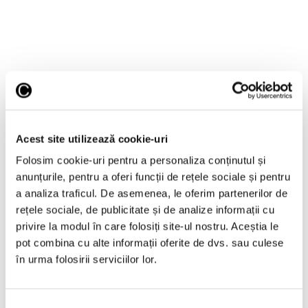
Acest site utilizează cookie-uri
Folosim cookie-uri pentru a personaliza conținutul și
anunțurile, pentru a oferi funcții de rețele sociale și pentru
James Welling, artistul care a
a analiza traficul. De asemenea, le oferim partenerilor de
extins continuu limitele
rețele sociale, de publicitate și de analize informații cu
conceptuale și tehnice ale
privire la modul în care folosiți site-ul nostru. Aceștia le
fotografiei
pot combina cu alte informații oferite de dvs. sau culese
în urma folosirii serviciilor lor.
24 Iunie 2026
Selecția