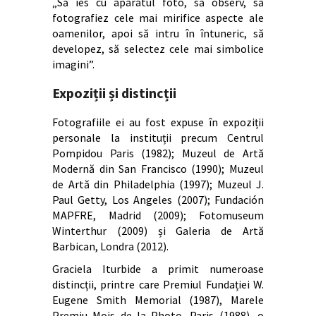
„Să ies cu aparatul foto, să observ, să
fotografiez cele mai mirifice aspecte ale
oamenilor, apoi să intru în întuneric, să
developez, să selectez cele mai simbolice
imagini”.
Expoziții și distincții
Fotografiile ei au fost expuse în expoziții
personale la instituții precum Centrul
Pompidou Paris (1982); Muzeul de Artă
Modernă din San Francisco (1990); Muzeul
de Artă din Philadelphia (1997); Muzeul J.
Paul Getty, Los Angeles (2007); Fundación
MAPFRE, Madrid (2009); Fotomuseum
Winterthur (2009) și Galeria de Artă
Barbican, Londra (2012).
Graciela Iturbide a primit numeroase
distincții, printre care Premiul Fundației W.
Eugene Smith Memorial (1987), Marele
Premiu Mois de la Photo, Paris (1988), o