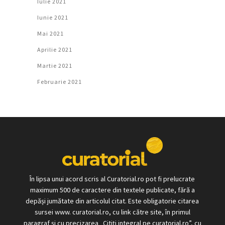
Iulie 2021
Iunie 2021
Mai 2021
Aprilie 2021
Martie 2021
Februarie 2021
În lipsa unui acord scris al Curatorial.ro pot fi prelucrate
maximum 500 de caractere din textele publicate, fără a
depăși jumătate din articolul citat. Este obligatorie citarea
sursei www. curatorial.ro, cu link către site, în primul
paragraf și cu precizarea „Citiți integral pe curatorial.ro”, cu