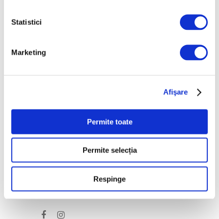
7 August 2026
Peisaje de Marie
Statistici
Bracquemond și de
surorile Edma și Berthe
Marketing
Morisot reapar public
după decenii
7 August 2026
Afişare
Categorii
Permite toate
Artǎ
Natură
Permite selecția
Societate
Respinge
Urmăreşte-ne pe