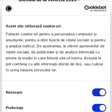
Proteste spectaculoase în
pavilionele Rusiei și Israelului
6 Mai 2026
Acest site utilizează cookie-uri
Folosim cookie-uri pentru a personaliza conținutul și
anunțurile, pentru a oferi funcții de rețele sociale și pentru
a analiza traficul. De asemenea, le oferim partenerilor de
Articole recente
rețele sociale, de publicitate și de analize informații cu
Reinterpretare
privire la modul în care folosiți site-ul nostru. Aceștia le
contemporană a operei
pot combina cu alte informații oferite de dvs. sau culese
lui Brâncuși, în expoziție
în urma folosirii serviciilor lor.
de artă urbană la
Belgrad
7 August 2026
Selecția
Necesare
consimțământului
Galeriile Uffizi din
Florența, renovare fără
precedent
Preferinţe