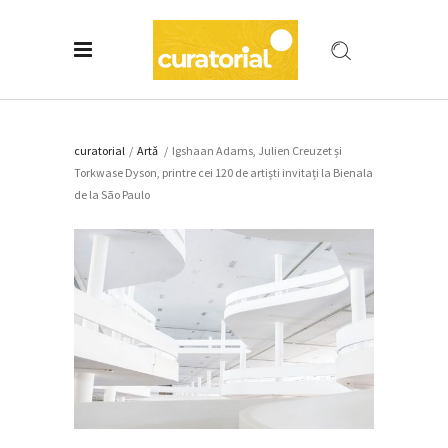
curatorial
/
Artǎ
/
Igshaan Adams, Julien Creuzet și
Torkwase Dyson, printre cei 120 de artiști invitați la Bienala
de la São Paulo