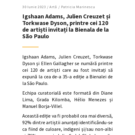
30 Iunie 2023 /
Artǎ
Patricia Marinescu
Igshaan Adams, Julien Creuzet și
Torkwase Dyson, printre cei 120
de artiști invitați la Bienala de la
São Paulo
Igshaan Adams, Julien Creuzet, Torkwase
Dyson și Ellen Gallagher se numără printre
cei 120 de artiști care au fost invitați să
expună la cea de-a 35-a ediție a Bienalei de
la São Paulo.
Echipa curatorială este formată din Diane
Lima, Grada Kilomba, Hélio Menezes și
Manuel Borja-Villel.
Această ediție va fi probabil cea mai diversă,
92% dintre artiștii anunțați identificându-se
ca fiind de culoare, indigeni și/sau non-albi