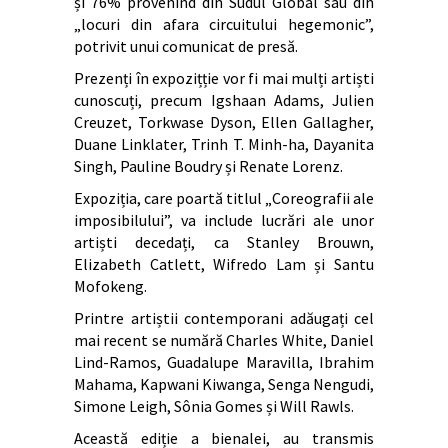
și 76% provenind din Sudul Global sau din
„locuri din afara circuitului hegemonic”,
potrivit unui comunicat de presă.
Prezenți în expozițție vor fi mai mulți artiști
cunoscuți, precum Igshaan Adams, Julien
Creuzet, Torkwase Dyson, Ellen Gallagher,
Duane Linklater, Trinh T. Minh-ha, Dayanita
Singh, Pauline Boudry și Renate Lorenz.
Expoziția, care poartă titlul „Coreografii ale
imposibilului”, va include lucrări ale unor
artiști decedați, ca Stanley Brouwn,
Elizabeth Catlett, Wifredo Lam și Santu
Mofokeng.
Printre artiștii contemporani adăugați cel
mai recent se numără Charles White, Daniel
Lind-Ramos, Guadalupe Maravilla, Ibrahim
Mahama, Kapwani Kiwanga, Senga Nengudi,
Simone Leigh, Sônia Gomes și Will Rawls.
Această ediție a bienalei, au transmis