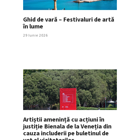
Ghid de vară – Festivaluri de artă
în lume
29 Iunie 2026
Artiștii amenință cu acțiuni în
justiție Bienala de la Veneția din
cauza includerii pe buletinul de
vot al vizitatorilor