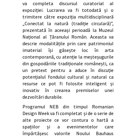
va completa discursul curatorial al
expoziției. Lucrarea va fi totodată și o
trimitere către expoziția multidisciplinară
„Conectat la natură (tradiție circulară)”,
prezentată în aceeași perioadă la Muzeul
Național al Țăranului Român. Aceasta va
descrie modalitățile prin care patrimoniul
imaterial își găsește loc în arta
contemporană, cu atenție la meșteșugurile
din gospodăriile tradiționale românești, ca
un pretext pentru a aduce în discuție
potențialul fondului cultural și natural ca
resurse ce pot fi folosite inteligent și
inovativ în crearea premiselor unei
dezvoltări durabile.
Programul NEB din timpul Romanian
Design Week va fi completat și de o serie de
alte proiecte ce vor contura o hartă a
spațiilor și a evenimentelor care
împărtășesc valorile Noului Bauhaus