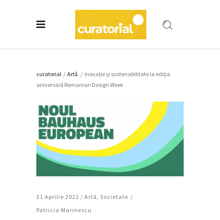
curatorial
/
Artǎ
/
Inovație și sustenabilitate la ediția
aniversară Romanian Design Week
21 Aprilie 2022 /
Artǎ
,
Societate
Patricia Marinescu