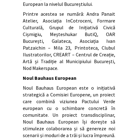
European la nivelul Bucureștiului.
Printre acestea se numără: Andra Panait
Atelier, Asociația InCotroceni, Formare
Culturală, Grupul de Inițiativă Civică
Cișmigiu, Meșteshukar ButiQ, OAR
București, Galateca, Asociația Ivan
Patzaichin – Mila 23, Printoteca, Clubul
Ilustratorilor, CREART – Centrul de Creație,
Artă și Tradiție al Municipiului București,
Nod Makerspace.
Noul Bauhaus European
Noul Bauhaus European este o inițiativă
strategică a Comisiei Europene, un proiect
care combină viziunea Pactului Verde
european cu o schimbare concretă în
comunitate. Un proiect transdisciplinar,
Noul Bauhaus European își dorește să
stimuleze colaborarea și să genereze noi
scenarii și moduri de a trăi și lucra împreună.