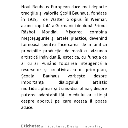
Noul Bauhaus European duce mai departe
tradițiile și valorile Școlii Bauhaus, fondate
în 1919, de Walter Gropius în Weimar,
atunci capitală a Germaniei de după Primul
Război Mondial. Mișcarea combina
meșteșugurile și artele plastice, devenind
faimoasă pentru încercarea de a unifica
principiile producției de masă cu viziunea
artistică individuală, estetica, cu funcția de
zi cu zi. Punând folosirea inteligentă a
resurselor și creativitatea în prim-plan,
Școala Bauhaus vorbește despre
importanța dialogului artistic
multidisciplinar și trans-disciplinar, despre
puterea adaptabilității mediului artistic și
despre aportul pe care acesta îl poate
aduce.
Etichete:
,
,
,
arhitectura
Design
inovatie