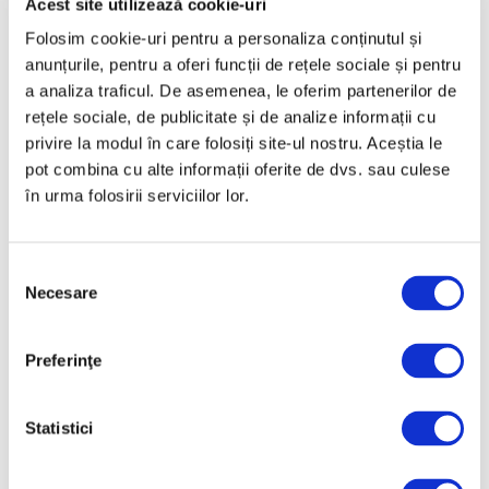
Acest site utilizează cookie-uri
Inovații în design – Jasper
Morrison și super normalul
Folosim cookie-uri pentru a personaliza conținutul și
anunțurile, pentru a oferi funcții de rețele sociale și pentru
23 Iulie 2026
a analiza traficul. De asemenea, le oferim partenerilor de
rețele sociale, de publicitate și de analize informații cu
privire la modul în care folosiți site-ul nostru. Aceștia le
pot combina cu alte informații oferite de dvs. sau culese
în urma folosirii serviciilor lor.
Selecția
Necesare
consimțământului
Birou din sticlă de șapte tone al
Preferinţe
lui Frank Gehry, record de licitație
pentru creațiile sale de design
Statistici
23 Iulie 2026