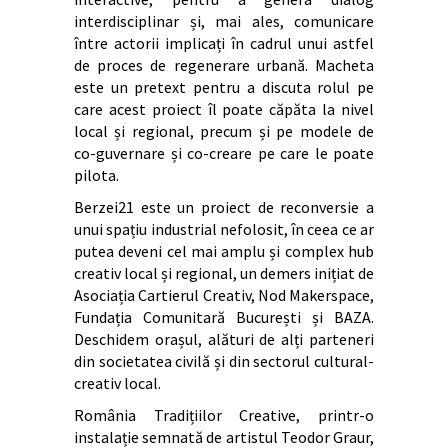
interdisciplinar și, mai ales, comunicare
între actorii implicați în cadrul unui astfel
de proces de regenerare urbană. Macheta
este un pretext pentru a discuta rolul pe
care acest proiect îl poate căpăta la nivel
local și regional, precum și pe modele de
co-guvernare și co-creare pe care le poate
pilota.
Berzei21 este un proiect de reconversie a
unui spațiu industrial nefolosit, în ceea ce ar
putea deveni cel mai amplu și complex hub
creativ local și regional, un demers inițiat de
Asociația Cartierul Creativ, Nod Makerspace,
Fundația Comunitară București și BAZA.
Deschidem orașul, alături de alți parteneri
din societatea civilă și din sectorul cultural-
creativ local.
România Tradițiilor Creative, printr-o
instalație semnată de artistul Teodor Graur,