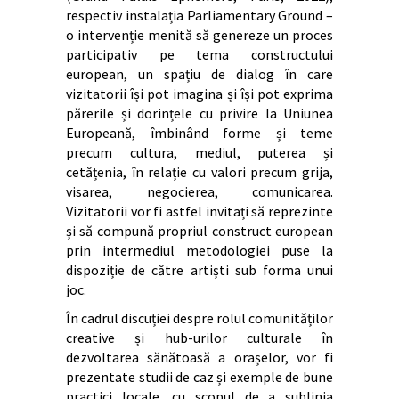
respectiv instalația Parliamentary Ground –
o intervenție menită să genereze un proces
participativ pe tema constructului
european, un spațiu de dialog în care
vizitatorii își pot imagina și își pot exprima
părerile și dorințele cu privire la Uniunea
Europeană, îmbinând forme și teme
precum cultura, mediul, puterea și
cetățenia, în relație cu valori precum grija,
visarea, negocierea, comunicarea.
Vizitatorii vor fi astfel invitați să reprezinte
și să compună propriul construct european
prin intermediul metodologiei puse la
dispoziție de către artiști sub forma unui
joc.
În cadrul discuției despre rolul comunităților
creative și hub-urilor culturale în
dezvoltarea sănătoasă a orașelor, vor fi
prezentate studii de caz și exemple de bune
practici locale, cu scopul de a sublinia