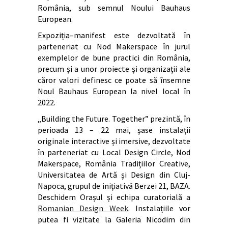
România, sub semnul Noului Bauhaus
European.
Expoziția–manifest este dezvoltată în
parteneriat cu Nod Makerspace în jurul
exemplelor de bune practici din România,
precum și a unor proiecte și organizații ale
căror valori definesc ce poate să însemne
Noul Bauhaus European la nivel local în
2022.
„Building the Future. Together” prezintă, în
perioada 13 – 22 mai, șase instalații
originale interactive și imersive, dezvoltate
în parteneriat cu Local Design Circle, Nod
Makerspace, România Tradițiilor Creative,
Universitatea de Artă și Design din Cluj-
Napoca, grupul de inițiativă Berzei 21, BAZA.
Deschidem Orașul și echipa curatorială a
Romanian Design Week
. Instalațiile vor
putea fi vizitate la Galeria Nicodim din