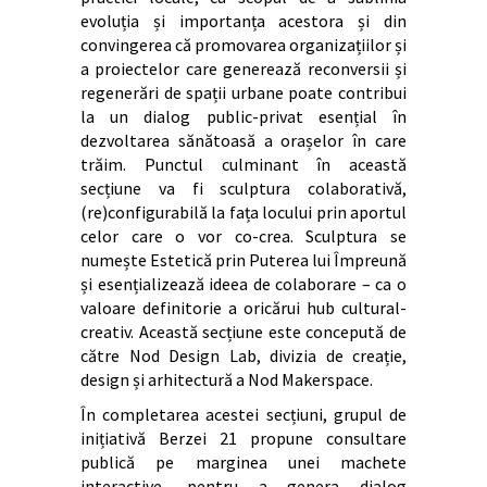
evoluția și importanța acestora și din
convingerea că promovarea organizațiilor și
a proiectelor care generează reconversii și
regenerări de spații urbane poate contribui
la un dialog public-privat esențial în
dezvoltarea sănătoasă a orașelor în care
trăim. Punctul culminant în această
secțiune va fi sculptura colaborativă,
(re)configurabilă la fața locului prin aportul
celor care o vor co-crea. Sculptura se
numește Estetică prin Puterea lui Împreună
și esențializează ideea de colaborare – ca o
valoare definitorie a oricărui hub cultural-
creativ. Această secțiune este concepută de
către Nod Design Lab, divizia de creație,
design și arhitectură a Nod Makerspace.
În completarea acestei secțiuni, grupul de
inițiativă Berzei 21 propune consultare
publică pe marginea unei machete
interactive, pentru a genera dialog