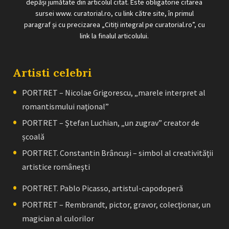
depăși jumătate din articolul citat. Este obligatorie citarea
sursei www. curatorial.ro, cu link către site, în primul
paragraf și cu precizarea „Citiți integral pe curatorial.ro”, cu
link la finalul articolului.
Artisti celebri
PORTRET – Nicolae Grigorescu, „marele interpret al
romantismului naţional”
PORTRET – Ştefan Luchian, „un zugrav” creator de
școală
PORTRET. Constantin Brâncuşi – simbol al creativităţii
artistice româneşti
PORTRET. Pablo Picasso, artistul-capodoperă
PORTRET – Rembrandt, pictor, gravor, colecţionar, un
magician al culorilor