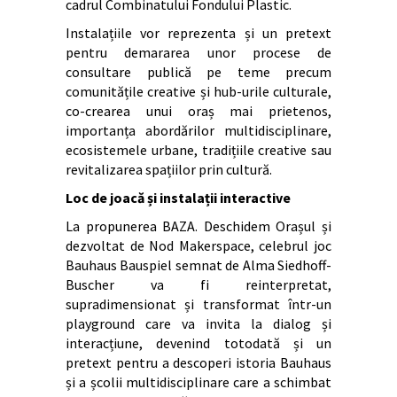
cadrul Combinatului Fondului Plastic.
Instalațiile vor reprezenta și un pretext
pentru demararea unor procese de
consultare publică pe teme precum
comunitățile creative și hub-urile culturale,
co-crearea unui oraș mai prietenos,
importanța abordărilor multidisciplinare,
ecosistemele urbane, tradițiile creative sau
revitalizarea spațiilor prin cultură.
Loc de joacă și instalații interactive
La propunerea BAZA. Deschidem Orașul și
dezvoltat de Nod Makerspace, celebrul joc
Bauhaus Bauspiel semnat de Alma Siedhoff-
Buscher va fi reinterpretat,
supradimensionat și transformat într-un
playground care va invita la dialog și
interacțiune, devenind totodată și un
pretext pentru a descoperi istoria Bauhaus
și a școlii multidisciplinare care a schimbat