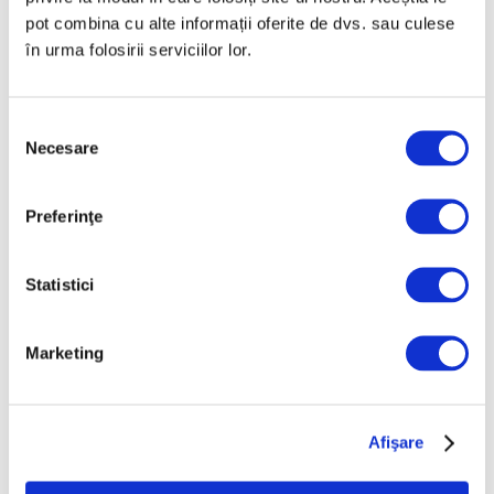
pot combina cu alte informații oferite de dvs. sau culese
în urma folosirii serviciilor lor.
Selecția
Necesare
consimțământului
Coon One, de la artă stradală la
pictura pe șevalet
6 August 2026
Preferinţe
Statistici
Marketing
Afişare