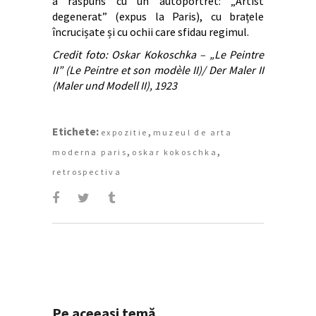
a răspuns cu un autoportret: „Artist
degenerat” (expus la Paris), cu brațele
încrucișate și cu ochii care sfidau regimul.
Credit foto: Oskar Kokoschka – „Le Peintre
II” (Le Peintre et son modèle II)/ Der Maler II
(Maler und Modell II), 1923
Etichete:
,
expozitie
muzeul de arta
,
,
moderna paris
oskar kokoschka
retrospectiva
Pe aceeași temă