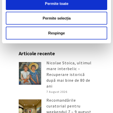
Late Summer Spritz, la Muzeul de
Permite toate
Artă Recentă
6 August 2026
Permite selecția
Respinge
Articole recente
Nicolae Stoica, ultimul
mare interbelic –
Recuperare istorică
după mai bine de 80 de
ani
7 August 2026
Recomandările
curatorial pentru
weekendul 7 – 9 august