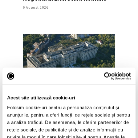
6 August 2026
Salonul Soleil de l’Est, în galeriile
de artă ale Academiei Române
Acest site utilizează cookie-uri
6 August 2026
Folosim cookie-uri pentru a personaliza conținutul și
anunțurile, pentru a oferi funcții de rețele sociale și pentru
a analiza traficul. De asemenea, le oferim partenerilor de
rețele sociale, de publicitate și de analize informații cu
privire la modul în care folosiți site-ul nostru. Aceștia le