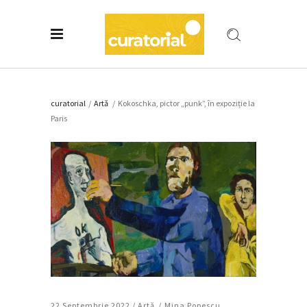
curatorial
/
Artǎ
/
Kokoschka, pictor „punk”, în expoziție la
Paris
22 Septembrie 2022 /
Artǎ
Mina Popescu