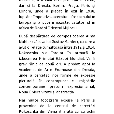
dar și la Dresda, Berlin, Praga, Paris și
Londra, unde a plecat în exil în 1938,
luptând împotriva ascensiunii fascismului în
Europa și a puterii naziste, călătorind în
Africa de Nord și Orientul Mijlociu.
După despărțirea de compozitoarea Alma
Mahler (văduva lui Gustav Mahler), cu care a
avut o relație tumultoasă între 1912 și 1914,
Kokoschka s-a înrolat în armată la
izbucnirea Primului Război Mondial. Va fi
grav rănit de două ori. A predat apoi la
Academia de Arte Frumoase din Dresda,
unde a cercetat noi forme de expresie
picturală, în contrapunct cu mișcările
contemporane precum expresionismul,
Noua Obiectivitate și abstracția.
Mai multe fotografii expuse la Paris și
provenind de la centrul de cercetări
Kokoschka din Viena îl arată cu cu ochii