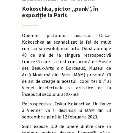
Kokoschka, pictor „punk”, în
expoziție la Paris
Operele pictorului austriac Oskar
Kokoschka au scandalizat la fel de mult
cum au și revoluționat arta. După aproape
40 de ani de la singura retrospectivă
franceză care i-a fost consacrată de Musée
des Beaux-Arts din Bordeaux, Muzeul de
Artă Modernă din Paris (MAM) prezintă 70
de ani de creație ai acestui „copil teribil” al
Vienei intelectuale și artistice de la
începutul secolului al XX-lea.
Retrospectiva „Oskar Kokoschka. Un fauve
à Vienne” va fi deschisă la MAM din 23
septembrie până la 12 februarie 2023.
Sunt expuse 150 de opere dintre care 75
tablouri majore, desene, litografii, afișe,