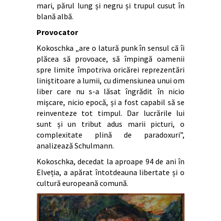
mari, părul lung și negru și trupul cusut în
blană albă.
Provocator
Kokoschka „are o latură punk în sensul că îi
plăcea să provoace, să împingă oamenii
spre limite împotriva oricărei reprezentări
liniştitoare a lumii, cu dimensiunea unui om
liber care nu s-a lăsat îngrădit în nicio
mişcare, nicio epocă, și a fost capabil să se
reinventeze tot timpul. Dar lucrările lui
sunt și un tribut adus marii picturi, o
complexitate plină de paradoxuri”,
analizează Schulmann.
Kokoschka, decedat la aproape 94 de ani în
Elveția, a apărat întotdeauna libertate și o
cultură europeană comună.