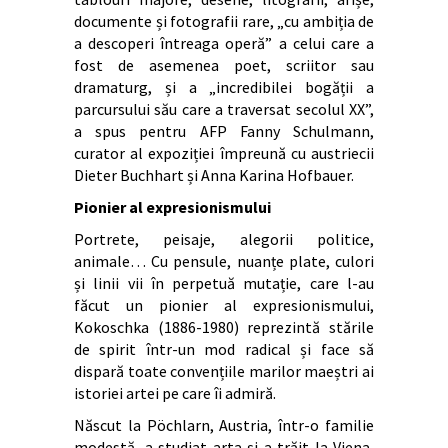
documente și fotografii rare, „cu ambiția de
a descoperi întreaga operă” a celui care a
fost de asemenea poet, scriitor sau
dramaturg, și a „incredibilei bogății a
parcursului său care a traversat secolul XX”,
a spus pentru AFP Fanny Schulmann,
curator al expoziției împreună cu austriecii
Dieter Buchhart și Anna Karina Hofbauer.
Pionier al expresionismului
Portrete, peisaje, alegorii politice,
animale… Cu pensule, nuanțe plate, culori
și linii vii în perpetuă mutație, care l-au
făcut un pionier al expresionismului,
Kokoschka (1886-1980) reprezintă stările
de spirit într-un mod radical și face să
dispară toate convențiile marilor maeștri ai
istoriei artei pe care îi admiră.
Născut la Pöchlarn, Austria, într-o familie
modestă, a studiat arta și a trăit la Viena,