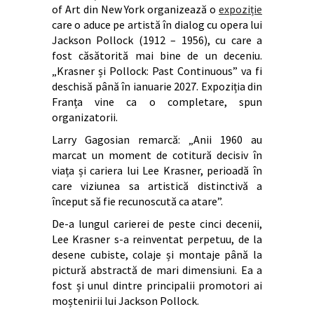
of Art din New York organizează o
expoziție
care o aduce pe artistă în dialog cu opera lui
Jackson Pollock (1912 – 1956), cu care a
fost căsătorită mai bine de un deceniu.
„Krasner și Pollock: Past Continuous” va fi
deschisă până în ianuarie 2027. Expoziția din
Franța vine ca o completare, spun
organizatorii.
Larry Gagosian remarcă: „Anii 1960 au
marcat un moment de cotitură decisiv în
viața și cariera lui Lee Krasner, perioadă în
care viziunea sa artistică distinctivă a
început să fie recunoscută ca atare”.
De-a lungul carierei de peste cinci decenii,
Lee Krasner s-a reinventat perpetuu, de la
desene cubiste, colaje și montaje până la
pictură abstractă de mari dimensiuni. Ea a
fost și unul dintre principalii promotori ai
moștenirii lui Jackson Pollock.