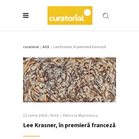
curatorial
/
Artǎ
/
Lee Krasner, în premieră franceză
11 Iunie 2026 /
Artǎ
Patricia Marinescu
Lee Krasner, în premieră franceză