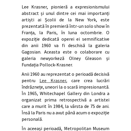
Lee Krasner, pionieră a expresionismului
abstract și unul dintre cei mai importanți
artiști ai Școlii de la New York, este
prezentată în premieră într-un solo show în
Franța, la Paris, în luna octombrie. O
expoziție dedicată operei ei semnificative
din anii 1960 va fi deschisă la galeria
Gagosian. Aceasta este o colaborare cu
galeria newyorkeză Olney Gleason și
Fundația Pollock-Krasner.
Anii 1960 au reprezentat o perioadă decisivă
pentru
Lee Krasner
, care crea lucrări
îndrăznețe, uneori la o scară impresionantă.
În 1965, Whitechapel Gallery din Londra a
organizat prima retrospectivă a artistei
care a murit în 1984, la vârsta de 75 de ani.
Însă la Paris nu a avut până acum o expoziție
personală.
În aceeași perioadă, Metropolitan Museum