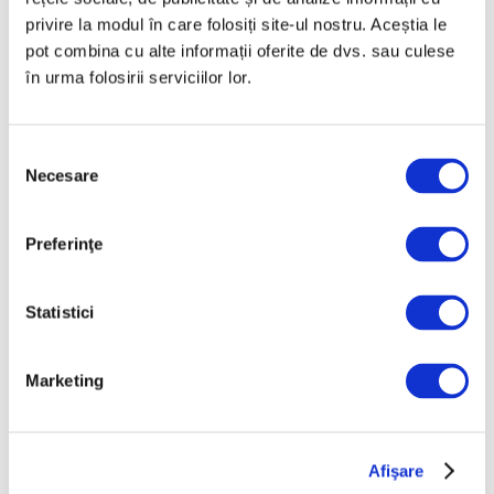
privire la modul în care folosiți site-ul nostru. Aceștia le
Salonul Soleil de l’Est, în galeriile
de artă ale Academiei Române
pot combina cu alte informații oferite de dvs. sau culese
în urma folosirii serviciilor lor.
6 August 2026
Selecția
Necesare
consimțământului
Articole recente
Preferinţe
Reinterpretare
contemporană a operei
Statistici
lui Brâncuși, în expoziție
de artă urbană la
Marketing
Belgrad
7 August 2026
Galeriile Uffizi din
Afişare
Florența, renovare fără