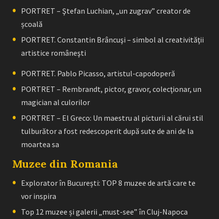
PORTRET – Ştefan Luchian, „un zugrav” creator de
școală
PORTRET. Constantin Brâncuşi – simbol al creativităţii
artistice româneşti
PORTRET. Pablo Picasso, artistul-capodoperă
PORTRET – Rembrandt, pictor, gravor, colecţionar, un
magician al culorilor
PORTRET – El Greco: Un maestru al picturii al cărui stil
tulburător a fost redescoperit după sute de ani de la
moartea sa
Muzee din Romania
Explorator în București: TOP 8 muzee de artă care te
vor inspira
Top 12 muzee și galerii „must-see” în Cluj-Napoca