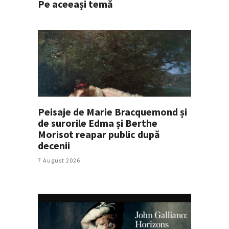
Pe aceeași temă
Peisaje de Marie Bracquemond și
de surorile Edma și Berthe
Morisot reapar public după
decenii
7 August 2026