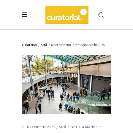
curatorial
/
Artǎ
/
Mari expoziții internaționale în 2025
31 Decembrie 2024 /
Artǎ
Patricia Marinescu