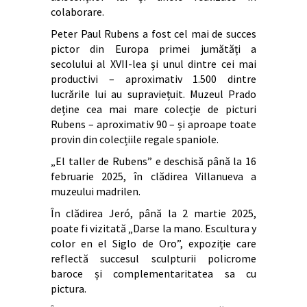
colaborare.
Peter Paul Rubens a fost cel mai de succes
pictor din Europa primei jumătăți a
secolului al XVII-lea și unul dintre cei mai
productivi – aproximativ 1.500 dintre
lucrările lui au supraviețuit. Muzeul Prado
deține cea mai mare colecție de picturi
Rubens – aproximativ 90 – și aproape toate
provin din colecțiile regale spaniole.
„El taller de Rubens” e deschisă până la 16
februarie 2025, în clădirea Villanueva a
muzeului madrilen.
În clădirea Jeró, până la 2 martie 2025,
poate fi vizitată „Darse la mano. Escultura y
color en el Siglo de Oro”, expoziție care
reflectă succesul sculpturii policrome
baroce și complementaritatea sa cu
pictura.