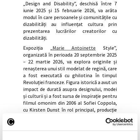
„Design and Disability”, deschisă între 7
iunie 2025 și 15 februarie 2026, va arăta
modul în care persoanele și comunitățile cu
dizabilități au influențat cultura prin
prezentarea lucrărilor creatorilor cu
dizabilități.
Expoziția „
Marie Antoinette
Style”,
organizată în perioada 20 septembrie 2025
– 22 martie 2026, va explora originile și
renașterea unui stil modelat de regină, care
a fost executată cu ghilotina în timpul
Revoluției franceze. Figura istorică a avut un
impact de durată asupra designului, modei
și culturii și a fost sursa de inspirație pentru
filmul omonim din 2006 al Sofiei Coppola,
cu Kirsten Dunst în rol principal, producție
care a câștigat un Oscar pentru designul
costumelor.
Bienala de Arhitectură de la