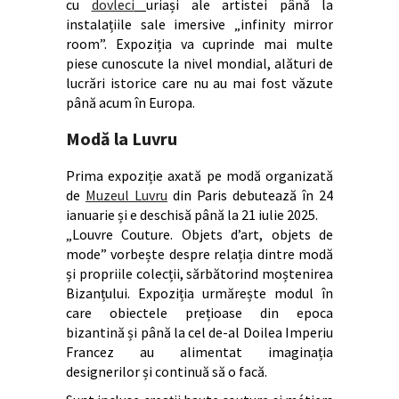
cu
dovleci
uriași ale artistei până la
instalațiile sale imersive „infinity mirror
room”. Expoziția va cuprinde mai multe
piese cunoscute la nivel mondial, alături de
lucrări istorice care nu au mai fost văzute
până acum în Europa.
Modă la Luvru
Prima expoziție axată pe modă organizată
de
Muzeul Luvru
din Paris debutează în 24
ianuarie și e deschisă până la 21 iulie 2025.
„Louvre Couture. Objets d’art, objets de
mode” vorbește despre relația dintre modă
și propriile colecții, sărbătorind moștenirea
Bizanțului. Expoziția urmărește modul în
care obiectele prețioase din epoca
bizantină și până la cel de-al Doilea Imperiu
Francez au alimentat imaginația
designerilor și continuă să o facă.