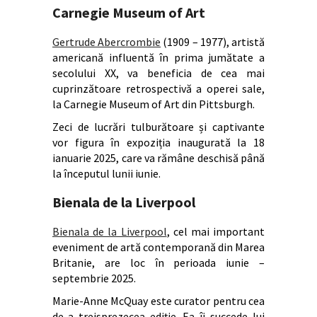
Carnegie Museum of Art
Gertrude Abercrombie
(1909 – 1977), artistă
americană influentă în prima jumătate a
secolului XX, va beneficia de cea mai
cuprinzătoare retrospectivă a operei sale,
la Carnegie Museum of Art din Pittsburgh.
Zeci de lucrări tulburătoare și captivante
vor figura în expoziția inaugurată la 18
ianuarie 2025, care va rămâne deschisă până
la începutul lunii iunie.
Bienala de la Liverpool
Bienala de la Liverpool
, cel mai important
eveniment de artă contemporană din Marea
Britanie, are loc în perioada iunie –
septembrie 2025.
Marie-Anne McQuay este curator pentru cea
de-a treisprezecea ediție. Ea îi succede lui