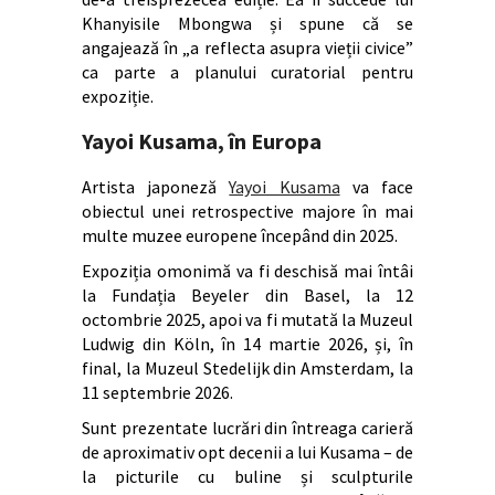
Khanyisile Mbongwa și spune că se
angajează în „a reflecta asupra vieții civice”
ca parte a planului curatorial pentru
expoziție.
Yayoi Kusama, în Europa
Artista japoneză
Yayoi Kusama
va face
obiectul unei retrospective majore în mai
multe muzee europene începând din 2025.
Expoziția omonimă va fi deschisă mai întâi
la Fundația Beyeler din Basel, la 12
octombrie 2025, apoi va fi mutată la Muzeul
Ludwig din Köln, în 14 martie 2026, și, în
final, la Muzeul Stedelijk din Amsterdam, la
11 septembrie 2026.
Sunt prezentate lucrări din întreaga carieră
de aproximativ opt decenii a lui Kusama – de
la picturile cu buline și sculpturile