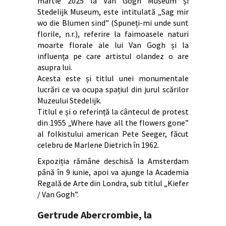
martie 2025 la Van Gogh Museum și
Stedelijk Museum, este intitulată „Sag mir
wo die Blumen sind” (Spuneți-mi unde sunt
florile, n.r.), referire la faimoasele naturi
moarte florale ale lui Van Gogh și la
influența pe care artistul olandez o are
asupra lui.
Acesta este și titlul unei monumentale
lucrări ce va ocupa spațiul din jurul scărilor
Muzeului Stedelijk.
Titlul e și o referință la cântecul de protest
din 1955 „Where have all the flowers gone”
al folkistului american Pete Seeger, făcut
celebru de Marlene Dietrich în 1962.
Expoziția rămâne deschisă la Amsterdam
până în 9 iunie, apoi va ajunge la Academia
Regală de Arte din Londra, sub titlul „Kiefer
/ Van Gogh”.
Gertrude Abercrombie, la