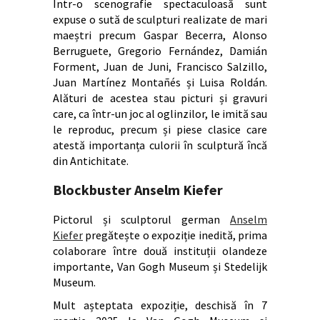
Într-o scenografie spectaculoasă sunt
expuse o sută de sculpturi realizate de mari
maeștri precum Gaspar Becerra, Alonso
Berruguete, Gregorio Fernández, Damián
Forment, Juan de Juni, Francisco Salzillo,
Juan Martínez Montañés și Luisa Roldán.
Alături de acestea stau picturi și gravuri
care, ca într-un joc al oglinzilor, le imită sau
le reproduc, precum și piese clasice care
atestă importanța culorii în sculptură încă
din Antichitate.
Blockbuster Anselm Kiefer
Pictorul și sculptorul german
Anselm
Kiefer
pregătește o expoziție inedită, prima
colaborare între două instituții olandeze
importante, Van Gogh Museum și Stedelijk
Museum.
Mult așteptata expoziție, deschisă în 7