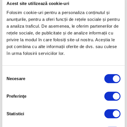
Acest site utilizează cookie-uri
Veneția
Folosim cookie-uri pentru a personaliza conținutul și
anunțurile, pentru a oferi funcții de rețele sociale și pentru
Cea de-a 19-a ediție a
Bienalei de
Arhitectură de la Veneția
va avea loc între 10
a analiza traficul. De asemenea, le oferim partenerilor de
mai și 23 noiembrie 2025 și va fi curatoriată
rețele sociale, de publicitate și de analize informații cu
de Carlo Ratti.
privire la modul în care folosiți site-ul nostru. Aceștia le
pot combina cu alte informații oferite de dvs. sau culese
Intitulată „Intelligens. Natural. Artificial.
în urma folosirii serviciilor lor.
Collective”, bienala va conecta discipline
precum arta, ingineria, biologia și știința
datelor la designul urban și schimbările
climatice. Expoziția „va fi despre mediul
Selecția
construit și despre numeroasele discipline
Necesare
consimțământului
care îl modelează”, după cum a explicat
Ratti. „Arhitectura se află în centru, dar nu
Preferinţe
este singură”.
Concursul în urma căruia este ales proiectul
ce reprezintă România va fi finalizat în 14
Statistici
ianuarie 2025.