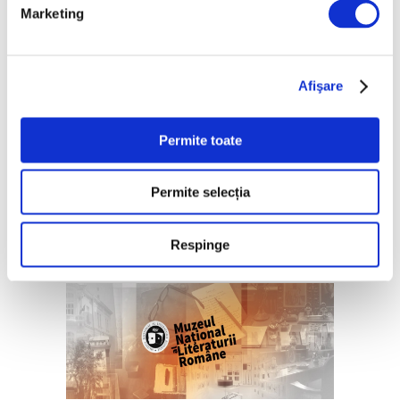
Marketing
Etichete:
,
,
,
bienala
expozitie
inspiratie
muzeu
Afişare
Permite toate
Permite selecția
Pe aceeași temă
Respinge