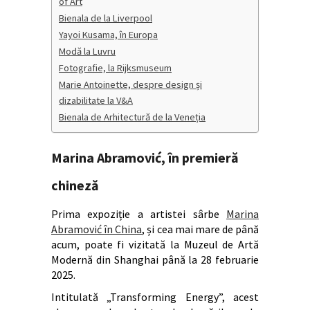
of Art
Bienala de la Liverpool
Yayoi Kusama, în Europa
Modă la Luvru
Fotografie, la Rijksmuseum
Marie Antoinette, despre design și
dizabilitate la V&A
Bienala de Arhitectură de la Veneția
Marina Abramović, în premieră
chineză
Prima expoziție a artistei sârbe
Marina
Abramović în China
, și cea mai mare de până
acum, poate fi vizitată la Muzeul de Artă
Modernă din Shanghai până la 28 februarie
2025.
Intitulată „Transforming Energy”, acest