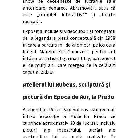
show se deosebește de lucrările sale
anterioare, deoarece Abramović a spus că
este „complet interactivă” și „foarte
radicală”.
Expoziția include și videoclipuri și fotografii
de la legendara piesă conceptuală din 1988
în care a parcurs mii de kilometri pe jos de-a
lungul Marelui Zid Chinezesc pentru a-l
întâlni pe artistul german Ulay, partenerul
ei de mulți ani, care mergea de la celălalt
capăt al zidului.
Atelierul lui Rubens, sculptură și
pictură din Epoca de Aur, la Prado
Atelierul lui Peter Paul Rubens
este recreat
într-o expoziție a Muzeului Prado ce
cuprinde aproximativ 30 de lucrări, inclusiv
picturi ale maestrului, lucrări ale
asistenților lui și unele realizate în