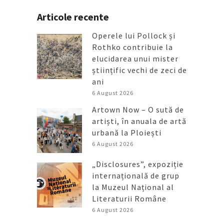
Articole recente
Operele lui Pollock și
Rothko contribuie la
elucidarea unui mister
științific vechi de zeci de
ani
6 August 2026
Artown Now – O sută de
artiști, în anuala de artă
urbană la Ploiești
6 August 2026
„Disclosures”, expoziție
internațională de grup
la Muzeul Național al
Literaturii Române
6 August 2026