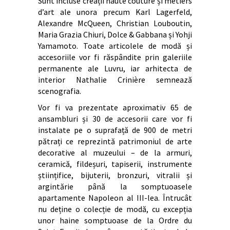
Sunt incluse creații haute couture și métiers
d’art ale unora precum Karl Lagerfeld,
Alexandre McQueen, Christian Louboutin,
Maria Grazia Chiuri, Dolce & Gabbana și Yohji
Yamamoto. Toate articolele de modă și
accesoriile vor fi răspândite prin galeriile
permanente ale Luvru, iar arhitecta de
interior Nathalie Crinière semnează
scenografia.
Vor fi va prezentate aproximativ 65 de
ansambluri și 30 de accesorii care vor fi
instalate pe o suprafață de 900 de metri
pătrați ce reprezintă patrimoniul de arte
decorative al muzeului – de la armuri,
ceramică, fildeșuri, tapiserii, instrumente
științifice, bijuterii, bronzuri, vitralii și
argintărie până la somptuoasele
apartamente Napoleon al III-lea. Întrucât
nu deține o colecție de modă, cu excepția
unor haine somptuoase de la Ordre du