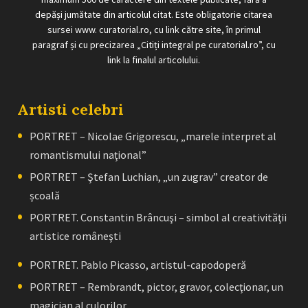
depăși jumătate din articolul citat. Este obligatorie citarea
sursei www. curatorial.ro, cu link către site, în primul
paragraf și cu precizarea „Citiți integral pe curatorial.ro”, cu
link la finalul articolului.
Artisti celebri
PORTRET – Nicolae Grigorescu, „marele interpret al
romantismului naţional”
PORTRET – Ştefan Luchian, „un zugrav” creator de
școală
PORTRET. Constantin Brâncuşi – simbol al creativităţii
artistice româneşti
PORTRET. Pablo Picasso, artistul-capodoperă
PORTRET – Rembrandt, pictor, gravor, colecţionar, un
magician al culorilor