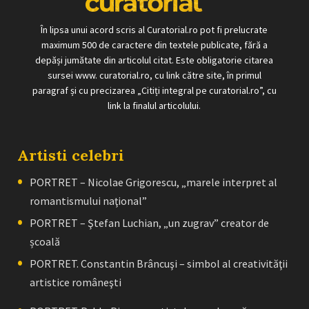
În lipsa unui acord scris al Curatorial.ro pot fi prelucrate
maximum 500 de caractere din textele publicate, fără a
depăși jumătate din articolul citat. Este obligatorie citarea
sursei www. curatorial.ro, cu link către site, în primul
paragraf și cu precizarea „Citiți integral pe curatorial.ro”, cu
link la finalul articolului.
Artisti celebri
PORTRET – Nicolae Grigorescu, „marele interpret al
romantismului naţional”
PORTRET – Ştefan Luchian, „un zugrav” creator de
școală
PORTRET. Constantin Brâncuşi – simbol al creativităţii
artistice româneşti