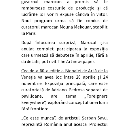
guvernul marocan a promis să le
ramburseze costurile de producție și că
lucrările lor vor fi expuse cândva în viitor.
Noul program urma să fie condus de
curatorul marocan Mouna Mekouar, stabilit
la Paris.
După înlocuirea surpriză, Marocul și-a
anulat complet participarea la expoziția
care urmează să debuteze în aprilie, fără a
da detalii, potrivit The Artnewspaper.
Cea de-a 60-a ediție a Bienalei de Artă de la
Veneția
va avea loc între 20 aprilie și 24
noiembrie. Expoziția principală, care este
curatoriată de Adriano Pedrosa separat de
pavilioane, are tema „Foreigners
Everywhere”, explorând conceptul unei lumi
fără frontiere.
„Ce este munca”, de artistul
Șerban Savu
,
reprezintă România anul acesta. Proiectul