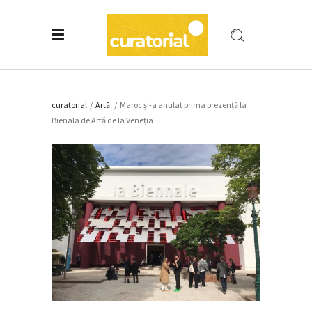
curatorial
/
Artǎ
/
Maroc și-a anulat prima prezență la
Bienala de Artă de la Veneția