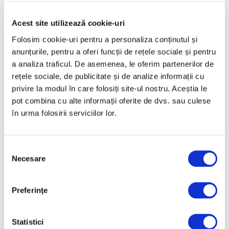
Acest site utilizează cookie-uri
Folosim cookie-uri pentru a personaliza conținutul și
Articole recente
anunțurile, pentru a oferi funcții de rețele sociale și pentru
a analiza traficul. De asemenea, le oferim partenerilor de
Operele lui Pollock și
rețele sociale, de publicitate și de analize informații cu
Rothko contribuie la
privire la modul în care folosiți site-ul nostru. Aceștia le
elucidarea unui mister
pot combina cu alte informații oferite de dvs. sau culese
științific vechi de zeci de
în urma folosirii serviciilor lor.
ani
6 August 2026
Artown Now – O sută de
Selecția
artiști, în anuala de artă
Necesare
consimțământului
urbană la Ploiești
6 August 2026
Preferinţe
„Disclosures”, expoziție
internațională de grup
Statistici
la Muzeul Național al