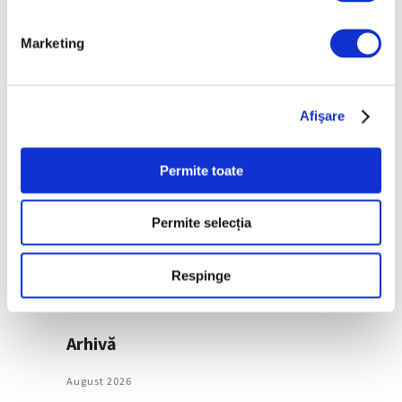
Literaturii Române
6 August 2026
Marketing
Categorii
Afişare
Artǎ
Natură
Permite toate
Societate
Permite selecția
Urmăreşte-ne pe
Respinge
Arhivă
August 2026