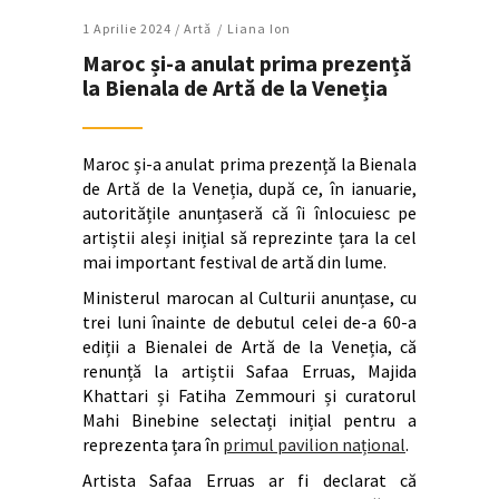
1 Aprilie 2024 /
Artǎ
Liana Ion
Maroc și-a anulat prima prezență
la Bienala de Artă de la Veneția
Maroc și-a anulat prima prezență la Bienala
de Artă de la Veneția, după ce, în ianuarie,
autoritățile anunțaseră că îi înlocuiesc pe
artiștii aleși inițial să reprezinte țara la cel
mai important festival de artă din lume.
Ministerul marocan al Culturii anunțase, cu
trei luni înainte de debutul celei de-a 60-a
ediții a Bienalei de Artă de la Veneția, că
renunță la artiștii Safaa Erruas, Majida
Khattari și Fatiha Zemmouri și curatorul
Mahi Binebine selectați inițial pentru a
reprezenta țara în
primul pavilion național
.
Artista Safaa Erruas ar fi declarat că