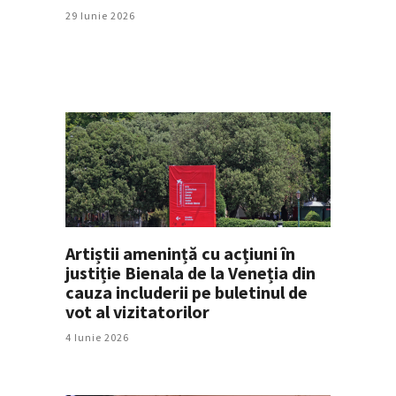
29 Iunie 2026
Artiștii amenință cu acțiuni în
justiție Bienala de la Veneția din
cauza includerii pe buletinul de
vot al vizitatorilor
4 Iunie 2026