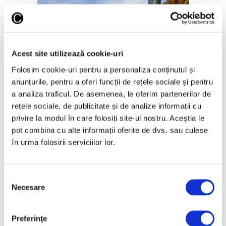
Acest site utilizează cookie-uri
Ghid de vară – Șase muzee
Folosim cookie-uri pentru a personaliza conținutul și
europene, destinații de vacanță
anunțurile, pentru a oferi funcții de rețele sociale și pentru
9 Iulie 2026
a analiza traficul. De asemenea, le oferim partenerilor de
rețele sociale, de publicitate și de analize informații cu
privire la modul în care folosiți site-ul nostru. Aceștia le
pot combina cu alte informații oferite de dvs. sau culese
în urma folosirii serviciilor lor.
Selecția
Necesare
consimțământului
Preferinţe