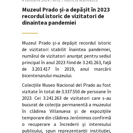
4 Ianuarie 2024 /
Artǎ
Patricia Marinescu
Muzeul Prado și-a depășit în 2023
recordul istoric de vizitatori de
dinaintea pandemiei
Muzeul Prado și-a depășit recordul istoric
de vizitatori stabilit înaintea pandemiei,
numărul de vizitatori anunțat pentru sediul
principal în anul 2023 fiind de 3.241.263, față
de 3.203.417 în 2019, anul marcării
bicentenarului muzeului.
Colecțiile Museo Nacional del Prado au fost
vizitate în total de 3.337.550 de persoane în
2023. Cei 3.241.263 de vizitatori care s-au
bucurat de colecția permanentă a muzeului
în clădirea Villanueva și de expozițiile
temporare din clădirea Jerónimos confirmă
o recuperare a încrederii și interesului
publicului, spun reprezentanții instituției,