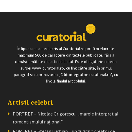
În lipsa unui acord scris al Curatorial.ro pot fi prelucrate
maximum 500 de caractere din textele publicate, fără a
depăși jumătate din articolul citat. Este obligatorie citarea
sursei www. curatorial.ro, cu link către site, în primul
paragraf și cu precizarea „Citiți integral pe curatorial.ro”, cu
link la finalul articolului.
Artisti celebri
PORTRET – Nicolae Grigorescu, „marele interpret al
romantismului naţional”
PORTRET – Ştefan Luchian, „un zugrav” creator de