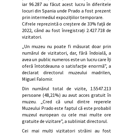
iar 96.287 au făcut acest lucru în diferitele
locuri din Spania unde Prado a fost prezent
prin intermediul expozițiilor temporare.
Cifrele reprezintă o creștere de 33% față de
2022, când au fost înregistrați 2.427.718 de
vizitatori.
„Un muzeu nu poate fi măsurat doar prin
numărul de vizitatori, dar, fără îndoială, a
avea un public numeros este un lucru care îți
oferă întotdeauna o satisfacție enormă”, a
declarat directorul muzeului madrilen,
Miguel Falomir.
Din numărul total de vizite, 1.5547.213
persoane (48,21%) au avut acces gratuit în
muzeu. „Cred că unul dintre reperele
Muzeului Prado este faptul că este probabil
muzeul european cu cele mai multe ore
gratuite de vizitare”, a subliniat directorul.
Cei mai mulți vizitatori străini au fost