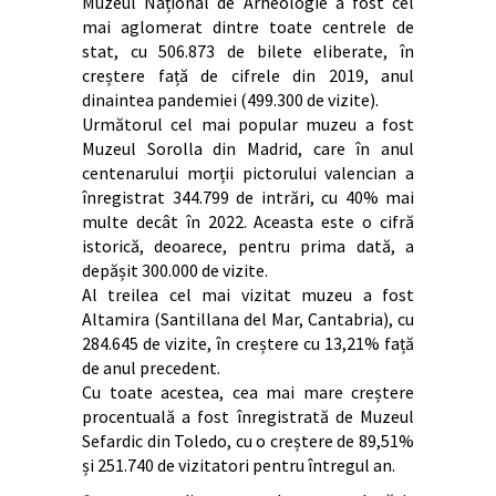
Muzeul Național de Arheologie a fost cel
mai aglomerat dintre toate centrele de
stat, cu 506.873 de bilete eliberate, în
creștere față de cifrele din 2019, anul
dinaintea pandemiei (499.300 de vizite).
Următorul cel mai popular muzeu a fost
Muzeul Sorolla din Madrid, care în anul
centenarului morții pictorului valencian a
înregistrat 344.799 de intrări, cu 40% mai
multe decât în 2022. Aceasta este o cifră
istorică, deoarece, pentru prima dată, a
depășit 300.000 de vizite.
Al treilea cel mai vizitat muzeu a fost
Altamira (Santillana del Mar, Cantabria), cu
284.645 de vizite, în creștere cu 13,21% față
de anul precedent.
Cu toate acestea, cea mai mare creștere
procentuală a fost înregistrată de Muzeul
Sefardic din Toledo, cu o creștere de 89,51%
și 251.740 de vizitatori pentru întregul an.