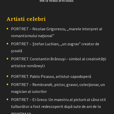
link la finalul articolului.
Artisti celebri
PORTRET – Nicolae Grigorescu, „marele interpret al
romantismului naţional”
PORTRET – Ştefan Luchian, „un zugrav” creator de
școală
PORTRET. Constantin Brâncuşi – simbol al creativităţii
artistice româneşti
PORTRET. Pablo Picasso, artistul-capodoperă
PORTRET – Rembrandt, pictor, gravor, colecţionar, un
magician al culorilor
PORTRET – El Greco: Un maestru al picturii al cărui stil
tulburător a fost redescoperit după sute de ani de la
moartea sa