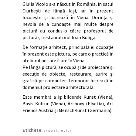
Giulia Vicolo s-a născut în România, în satul
Ciurbești de lângă Iași, iar în prezent
locuiește și lucrează în Viena. Dorința și
nevoia de a cunoaște mai multe despre
pictură au condus-o către profesorul de
pictură și restauratorul Ioan Buliga.
De formație arhitect, principala ei ocupație
în prezent este pictura, pe care o practică în
atelierul pe care îl are în Viena.
Pe lângă pictură, se ocupă și de proiectare și
execuție de obiecte, restaurare, aurire și
grafică pe computer. Temporar lucrează în
domeniul proiectare arhitecturală.
Este membră a ig bildende Kunst (Viena),
Basis Kultur (Viena), Artboxy (Elvetia), Art
Friends Austria și MenschKunst (Germania).
Etichete:
,
expozitie
icr