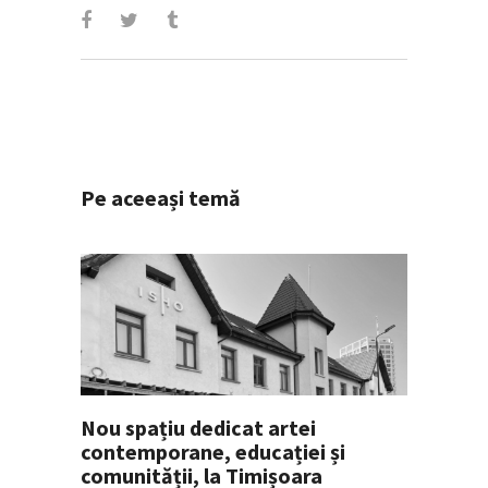
Pe aceeași temă
Nou spațiu dedicat artei
contemporane, educației și
comunității, la Timișoara