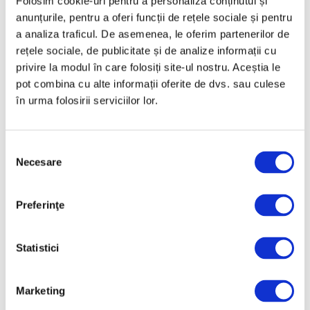
Folosim cookie-uri pentru a personaliza conținutul și
completă în America de
anunțurile, pentru a oferi funcții de rețele sociale și pentru
Nord a operei
a analiza traficul. De asemenea, le oferim partenerilor de
cineastului român
rețele sociale, de publicitate și de analize informații cu
Andrei Ujică
privire la modul în care folosiți site-ul nostru. Aceștia le
5 August 2026
pot combina cu alte informații oferite de dvs. sau culese
Nou spațiu dedicat artei
în urma folosirii serviciilor lor.
contemporane,
educației și comunității,
la Timișoara
Selecția
5 August 2026
Necesare
consimțământului
Jeff Koons, la Muzeul de
Artă Cicladică din Atena
Preferinţe
5 August 2026
Statistici
Categorii
Marketing