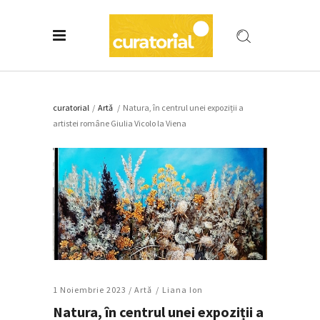
curatorial
/
Artǎ
/
Natura, în centrul unei expoziții a
artistei române Giulia Vicolo la Viena
1 Noiembrie 2023 /
Artǎ
Liana Ion
Natura, în centrul unei expoziții a