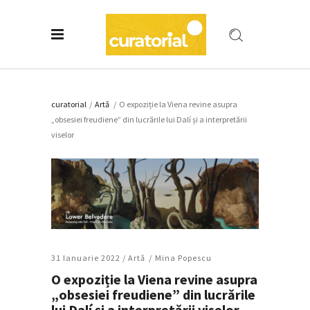
curatorial
/
Artǎ
/
O expoziție la Viena revine asupra
„obsesiei freudiene” din lucrările lui Dalí și a interpretării
viselor
31 Ianuarie 2022 /
Artǎ
Mina Popescu
O expoziție la Viena revine asupra
„obsesiei freudiene” din lucrările
lui Dalí și a interpretării viselor