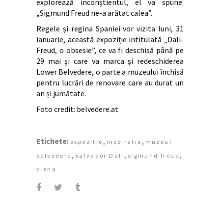
explorează inconștientul, el va spune:
„Sigmund Freud ne-a arătat calea”.
Regele și regina Spaniei vor vizita luni, 31
ianuarie, această expoziție intitulată „Dali-
Freud, o obsesie”, ce va fi deschisă până pe
29 mai și care va marca și redeschiderea
Lower Belvedere, o parte a muzeului închisă
pentru lucrări de renovare care au durat un
an și jumătate.
Foto credit: belvedere.at
Etichete:
,
,
expozitie
inspiratie
muzeul
,
,
,
belvedere
Salvador Dali
sigmund freud
viena