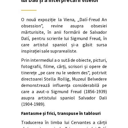
O nouă expoziție la Viena, „Dalí-Freud An
obsession”, revine asupra obsesiei
mărturisite, în anii formării de Salvador
Dalí, pentru scrierile lui Sigmund Freud, în
care artistul spaniol și-a găsit sursa
inspirației sale suprarealiste.
Prin intermediul a o sută de obiecte, picturi,
fotografii, filme, cărți, scrisori și opere de
tinerețe „pe care nu le vedem des”, potrivit
directoarei Stella Rollig, Muzeul Belvedere
demonstrează influența considerabilă pe
care a avut-o Sigmund Freud (1856-1939)
asupra artistului spaniol Salvador Dali
(1904-1989).
Fantasme și frici, transpuse în tablouri
Traducerea în limba lui Cervantes a cărții