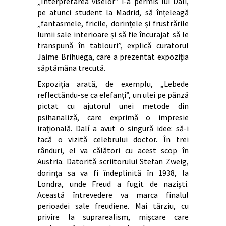
„Interpretarea viselor” i-a permis lui Dalí,
pe atunci student la Madrid, să înțeleagă
„fantasmele, fricile, dorințele și frustrările
lumii sale interioare și să fie încurajat să le
transpună în tablouri”, explică curatorul
Jaime Brihuega, care a prezentat expoziția
săptămâna trecută.
Expoziția arată, de exemplu, „Lebede
reflectându-se ca elefanți”, un ulei pe pânză
pictat cu ajutorul unei metode din
psihanaliză, care exprimă o impresie
irațională. Dalí a avut o singură idee: să-i
facă o vizită celebrului doctor. În trei
rânduri, el va călători cu acest scop în
Austria. Datorită scriitorului Stefan Zweig,
dorința sa va fi îndeplinită în 1938, la
Londra, unde Freud a fugit de naziști.
Această întrevedere va marca finalul
perioadei sale freudiene. Mai târziu, cu
privire la suprarealism, mișcare care