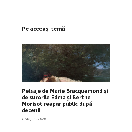
Pe aceeași temă
Peisaje de Marie Bracquemond și
de surorile Edma și Berthe
Morisot reapar public după
decenii
7 August 2026