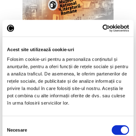
„Disclosures”, expoziție
internațională de grup la Muzeul
Național al Literaturii Române
Acest site utilizează cookie-uri
6 August 2026
Folosim cookie-uri pentru a personaliza conținutul și
anunțurile, pentru a oferi funcții de rețele sociale și pentru
a analiza traficul. De asemenea, le oferim partenerilor de
rețele sociale, de publicitate și de analize informații cu
privire la modul în care folosiți site-ul nostru. Aceștia le
Articole recente
pot combina cu alte informații oferite de dvs. sau culese
în urma folosirii serviciilor lor.
Reinterpretare
contemporană a operei
lui Brâncuși, în expoziție
Selecția
de artă urbană la
Necesare
consimțământului
Belgrad