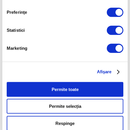
7 August 2026
Preferinţe
Galeriile Uffizi din
Florența, renovare fără
precedent
Statistici
7 August 2026
Peisaje de Marie
Marketing
Bracquemond și de
surorile Edma și Berthe
Morisot reapar public
Afişare
după decenii
7 August 2026
Permite toate
Categorii
Permite selecția
Artǎ
Natură
Respinge