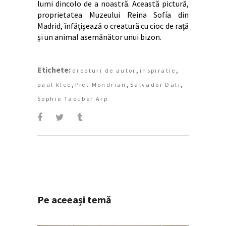
lumi dincolo de a noastră. Această pictură,
proprietatea Muzeului Reina Sofía din
Madrid, înfățișează o creatură cu cioc de rață
și un animal asemănător unui bizon.
Etichete:
,
,
drepturi de autor
inspiratie
,
,
,
paul klee
Piet Mondrian
Salvador Dali
Sophie Taeuber Arp
Pe aceeași temă