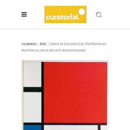
curatorial
/
Artǎ
/
Opere de Salvador Dalí, Piet Mondrian,
Paul Klee au intrat oficial în domeniul public