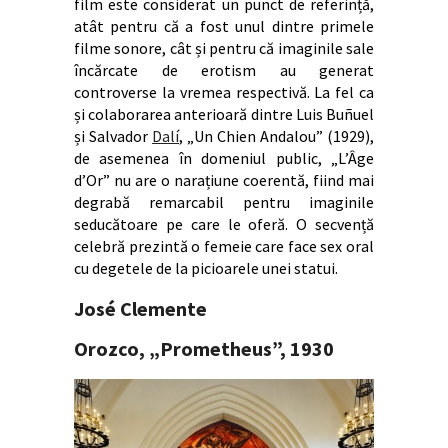
film este considerat un punct de referință,
atât pentru că a fost unul dintre primele
filme sonore, cât și pentru că imaginile sale
încărcate de erotism au generat
controverse la vremea respectivă. La fel ca
și colaborarea anterioară dintre Luis Buñuel
și Salvador
Dalí
, „Un Chien Andalou” (1929),
de asemenea în domeniul public, „L’Âge
d’Or” nu are o narațiune coerentă, fiind mai
degrabă remarcabil pentru imaginile
seducătoare pe care le oferă. O secvență
celebră prezintă o femeie care face sex oral
cu degetele de la picioarele unei statui.
José Clemente
Orozco,
„
Prometheus”, 1930