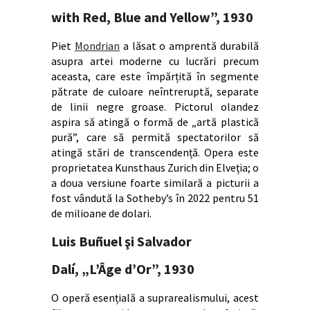
with Red, Blue and Yellow”, 1930
Piet
Mondrian
a lăsat o amprentă durabilă
asupra artei moderne cu lucrări precum
aceasta, care este împărțită în segmente
pătrate de culoare neîntreruptă, separate
de linii negre groase. Pictorul olandez
aspira să atingă o formă de „artă plastică
pură”, care să permită spectatorilor să
atingă stări de transcendență. Opera este
proprietatea Kunsthaus Zurich din Elveția; o
a doua versiune foarte similară a picturii a
fost vândută la Sotheby’s în 2022 pentru 51
de milioane de dolari.
Luis Buñuel şi Salvador
Dalí,
„
L’Âge d’Or”, 1930
O operă esențială a suprarealismului, acest