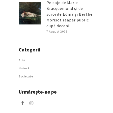
Peisaje de Marie
Bracquemond și de
surorile Edma și Berthe
Morisot reapar public
după decenii
7 August 2026
Categorii
Artǎ
Natură
Societate
Urmăreşte-ne pe