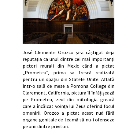
José Clemente Orozco şi-a câștigat deja
reputația ca unul dintre cei mai importanți
pictori murali din Mexic când a pictat
„Prometeu”, prima sa frescă realizată
pentru un spațiu din Statele Unite. Aflată
într-o sală de mese a Pomona College din
Claremont, California, pictura îl înfățișează
pe Prometeu, zeul din mitologia greacă
care a încălcat voința lui Zeus oferind focul
omenirii. Orozco a pictat acest nud fără
organe genitale de teamă să nu-i ofenseze
pe unii dintre privitori.