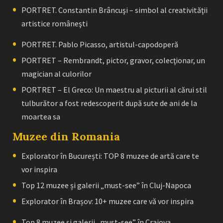
PORTRET. Constantin Brâncuşi – simbol al creativităţii
artistice româneşti
PORTRET. Pablo Picasso, artistul-capodoperă
PORTRET – Rembrandt, pictor, gravor, colecţionar, un
magician al culorilor
PORTRET – El Greco: Un maestru al picturii al cărui stil
tulburător a fost redescoperit după sute de ani de la
moartea sa
Muzee din Romania
Explorator în București: TOP 8 muzee de artă care te
vor inspira
Top 12 muzee și galerii „must-see” în Cluj-Napoca
Explorator în Brașov: 10+ muzee care vă vor inspira
Top 8 muzee și galerii „must-see” în Craiova