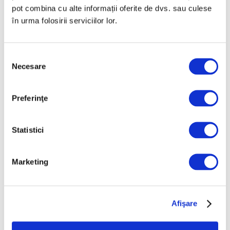
pot combina cu alte informații oferite de dvs. sau culese
Femei în artă – Laura Knight,
în urma folosirii serviciilor lor.
pictorița premierelor britanice
7 August 2026
Selecția
Necesare
consimțământului
Preferinţe
Statistici
Marketing
Războiul, între poem vizual și
inutilitatea morții, la pictorii
români
Afişare
6 August 2026