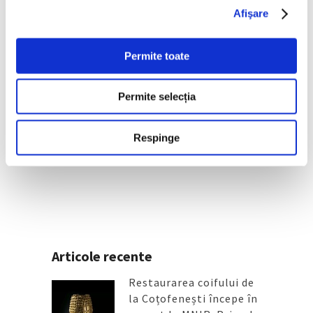
Afişare
Permite toate
Permite selecția
Arta grădinilor peisagistice, la
Palatul Versailles
Respinge
4 August 2026
Articole recente
Restaurarea coifului de
la Coțofenești începe în