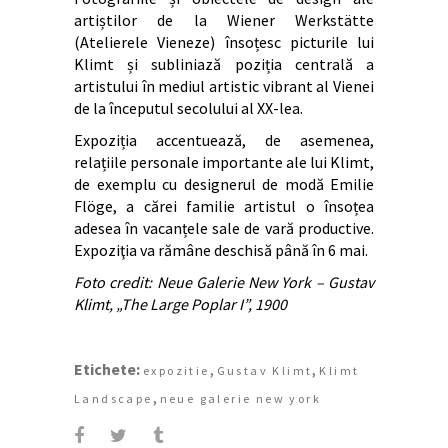
artiștilor de la Wiener Werkstätte
(Atelierele Vieneze) însoțesc picturile lui
Klimt și subliniază poziția centrală a
artistului în mediul artistic vibrant al Vienei
de la începutul secolului al XX-lea.
Expoziția accentuează, de asemenea,
relațiile personale importante ale lui Klimt,
de exemplu cu designerul de modă Emilie
Flöge, a cărei familie artistul o însoțea
adesea în vacanțele sale de vară productive.
Expoziţia va rămâne deschisă până în 6 mai.
Foto credit: Neue Galerie New York – Gustav
Klimt, „The Large Poplar I”, 1900
Etichete:
,
,
expozitie
Gustav Klimt
Klimt
,
Landscape
neue galerie new york