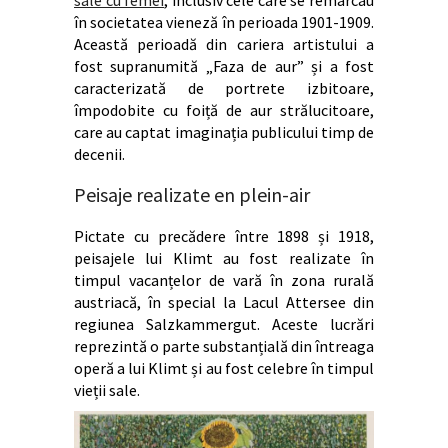
în societatea vieneză în perioada 1901-1909.
Această perioadă din cariera artistului a
fost supranumită „Faza de aur” și a fost
caracterizată de portrete izbitoare,
împodobite cu foiță de aur strălucitoare,
care au captat imaginația publicului timp de
decenii.
Peisaje realizate en plein-air
Pictate cu precădere între 1898 și 1918,
peisajele lui Klimt au fost realizate în
timpul vacanțelor de vară în zona rurală
austriacă, în special la Lacul Attersee din
regiunea Salzkammergut. Aceste lucrări
reprezintă o parte substanțială din întreaga
operă a lui Klimt și au fost celebre în timpul
vieții sale.