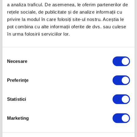
a analiza traficul. De asemenea, le oferim partenerilor de
comunității, la Timișoara
rețele sociale, de publicitate și de analize informații cu
5 August 2026
privire la modul în care folosiți site-ul nostru. Aceștia le
pot combina cu alte informații oferite de dvs. sau culese
în urma folosirii serviciilor lor.
Selecția
Necesare
consimțământului
Preferinţe
Jeff Koons, la Muzeul de Artă
Cicladică din Atena
Statistici
5 August 2026
Marketing