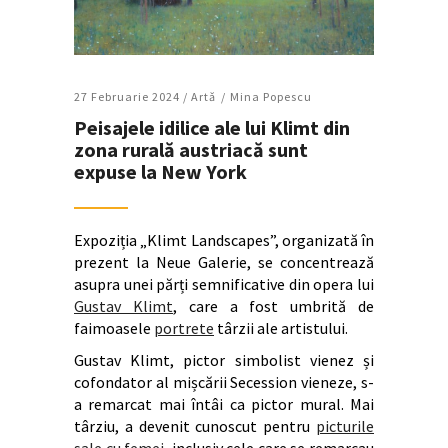
27 Februarie 2024 /
Artǎ
Mina Popescu
Peisajele idilice ale lui Klimt din
zona rurală austriacă sunt
expuse la New York
Expoziția „Klimt Landscapes”, organizată în
prezent la Neue Galerie, se concentrează
asupra unei părți semnificative din opera lui
Gustav Klimt
, care a fost umbrită de
faimoasele
portrete
târzii ale artistului.
Gustav Klimt, pictor simbolist vienez și
cofondator al mișcării Secession vieneze, s-
a remarcat mai întâi ca pictor mural. Mai
târziu, a devenit cunoscut pentru
picturile
sale cu femei
, inclusiv cele care se remarcau