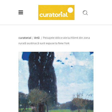
curatorial
/
Artǎ
/
Peisajele idilice ale lui Klimt din zona
rurală austriacă sunt expuse la New York