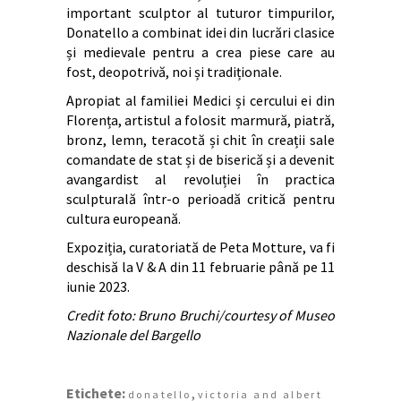
important sculptor al tuturor timpurilor,
Donatello a combinat idei din lucrări clasice
și medievale pentru a crea piese care au
fost, deopotrivă, noi și tradiționale.
Apropiat al familiei Medici și cercului ei din
Florența, artistul a folosit marmură, piatră,
bronz, lemn, teracotă și chit în creații sale
comandate de stat și de biserică și a devenit
avangardist al revoluției în practica
sculpturală într-o perioadă critică pentru
cultura europeană.
Expoziția, curatoriată de Peta Motture, va fi
deschisă la V & A din 11 februarie până pe 11
iunie 2023.
Credit foto: Bruno Bruchi/courtesy of Museo
Nazionale del Bargello
Etichete:
,
donatello
victoria and albert