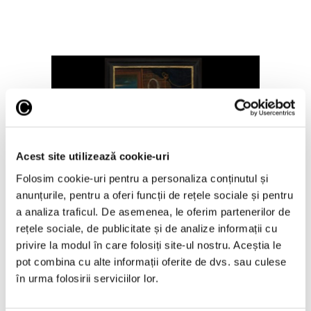
Acest site utilizează cookie-uri
Analize cu raze X asupra unui
Folosim cookie-uri pentru a personaliza conținutul și
tablou dezvăluie un geniu de
culoare ignorat
anunțurile, pentru a oferi funcții de rețele sociale și pentru
a analiza traficul. De asemenea, le oferim partenerilor de
17 Octombrie 2024
rețele sociale, de publicitate și de analize informații cu
privire la modul în care folosiți site-ul nostru. Aceștia le
pot combina cu alte informații oferite de dvs. sau culese
în urma folosirii serviciilor lor.
Articole recente