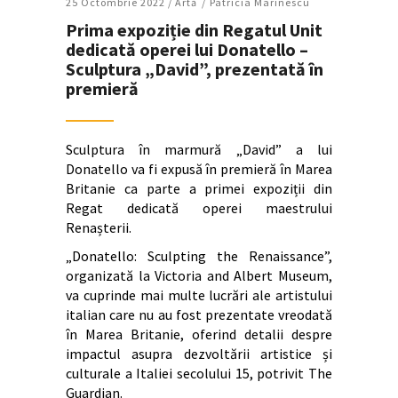
25 Octombrie 2022 /
Artǎ
Patricia Marinescu
Prima expoziție din Regatul Unit
dedicată operei lui Donatello –
Sculptura „David”, prezentată în
premieră
Sculptura în marmură „David” a lui
Donatello va fi expusă în premieră în Marea
Britanie ca parte a primei expoziții din
Regat dedicată operei maestrului
Renașterii.
„Donatello: Sculpting the Renaissance”,
organizată la Victoria and Albert Museum,
va cuprinde mai multe lucrări ale artistului
italian care nu au fost prezentate vreodată
în Marea Britanie, oferind detalii despre
impactul asupra dezvoltării artistice și
culturale a Italiei secolului 15, potrivit The
Guardian.