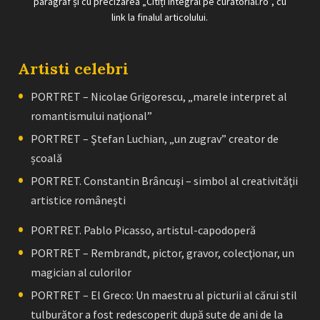
paragraf și cu precizarea „Citiți integral pe curatorial.ro”, cu
link la finalul articolului.
Artisti celebri
PORTRET – Nicolae Grigorescu, „marele interpret al
romantismului naţional”
PORTRET – Ştefan Luchian, „un zugrav” creator de
școală
PORTRET. Constantin Brâncuşi – simbol al creativităţii
artistice româneşti
PORTRET. Pablo Picasso, artistul-capodoperă
PORTRET – Rembrandt, pictor, gravor, colecţionar, un
magician al culorilor
PORTRET – El Greco: Un maestru al picturii al cărui stil
tulburător a fost redescoperit după sute de ani de la