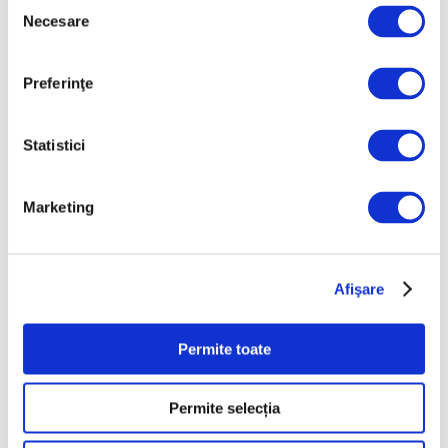
Selecția
Necesare
consimțământului
Preferinţe
22 Mai 2023
Pavilionul de Arte Aplicate al V&A
Statistici
Museum la Veneția 2023 / galerie
foto
Marketing
Pavilionul de Arte Aplicate al Victoria and
Albert Museum la Bienala de Arhitectură de
Afişare
la Veneția 2023, care a debutat pe 20 mai,
reflectă în mod critic istoria imperială a
Modernismului Tropical printr-o analiză a
Permite toate
activității Department of Tropical
Architecture
Permite selecția
Continuă lectura >