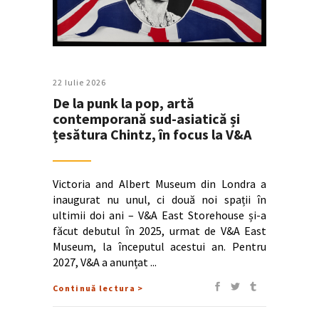
22 Iulie 2026
De la punk la pop, artă
contemporană sud-asiatică și
țesătura Chintz, în focus la V&A
Victoria and Albert Museum din Londra a
inaugurat nu unul, ci două noi spații în
ultimii doi ani – V&A East Storehouse și-a
făcut debutul în 2025, urmat de V&A East
Museum, la începutul acestui an. Pentru
2027, V&A a anunțat
Continuă lectura >