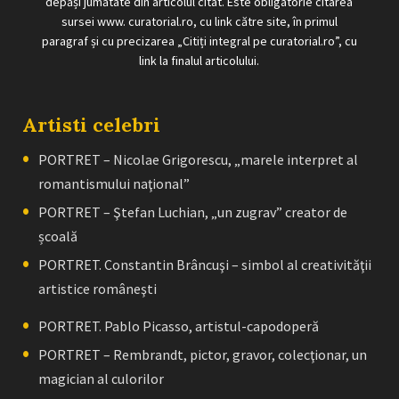
depăși jumătate din articolul citat. Este obligatorie citarea
sursei www. curatorial.ro, cu link către site, în primul
paragraf și cu precizarea „Citiți integral pe curatorial.ro”, cu
link la finalul articolului.
Artisti celebri
PORTRET – Nicolae Grigorescu, „marele interpret al
romantismului naţional”
PORTRET – Ştefan Luchian, „un zugrav” creator de
școală
PORTRET. Constantin Brâncuşi – simbol al creativităţii
artistice româneşti
PORTRET. Pablo Picasso, artistul-capodoperă
PORTRET – Rembrandt, pictor, gravor, colecţionar, un
magician al culorilor