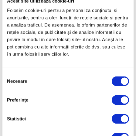
Acest site utilizează cookie-uri
Articole recente
Folosim cookie-uri pentru a personaliza conținutul și
Operele lui Pollock și
anunțurile, pentru a oferi funcții de rețele sociale și pentru
Rothko contribuie la
a analiza traficul. De asemenea, le oferim partenerilor de
elucidarea unui mister
rețele sociale, de publicitate și de analize informații cu
științific vechi de zeci de
privire la modul în care folosiți site-ul nostru. Aceștia le
ani
pot combina cu alte informații oferite de dvs. sau culese
6 August 2026
în urma folosirii serviciilor lor.
Artown Now – O sută de
artiști, în anuala de artă
urbană la Ploiești
Selecția
Necesare
6 August 2026
consimțământului
„Disclosures”, expoziție
Preferinţe
internațională de grup
la Muzeul Național al
Literaturii Române
Statistici
6 August 2026