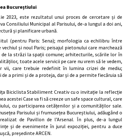
țea Bucureștiului
lie 2023, este rezultatul unui proces de cercetare și de
va Consiliului Municipal al Parisului, de-a lungul a doi ani,
ctură și planificare urbană.
itul (pentru Paris: Sena); morfologia ca echilibru între
 vechiul și noul Paris; peisajul pietonului care marchează
, de la străzi la spații comune; arhitecturile, scările lor în
alităților, toate acele servicii pe care nu vrem să le vedem,
r vii, care trebuie redefinit în lumina crizei de mediu;
de a primi și de a proteja, dar și de a permite fiecăruia să
 Biciclista Stabiliment Creativ cu o invitație la reflecție
a acestei Case va fi să creeze un safe space cultural, care
ului, cu participarea cetățenilor și a comunităților sale.
musețea Parisului și frumusețea Bucureștiului, adăugând o
ealizat de Pavillon de l’Arsenal. În plus, de-a lungul
ințe și de evenimente în jurul expoziției, pentru a duce
lușcă, președinte ARCEN.