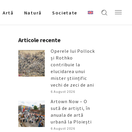
Artǎ
Natură
Societate
Articole recente
Operele lui Pollock
și Rothko
contribuie la
elucidarea unui
mister științific
vechi de zeci de ani
6 August 2026
Artown Now – O
sută de artiști, în
anuala de artă
urbană la Ploiești
6 August 2026