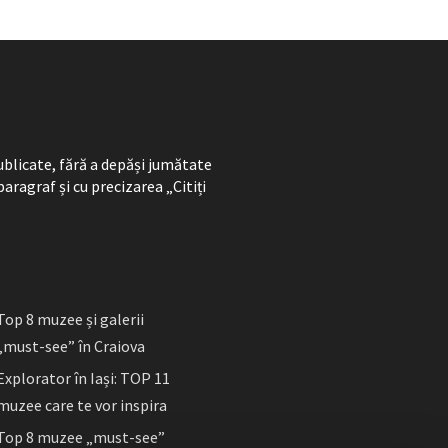
ublicate, fără a depăși jumătate
paragraf și cu precizarea „Citiți
Top 8 muzee și galerii
„must-see” în Craiova
Explorator în Iași: TOP 11
muzee care te vor inspira
Top 8 muzee „must-see”