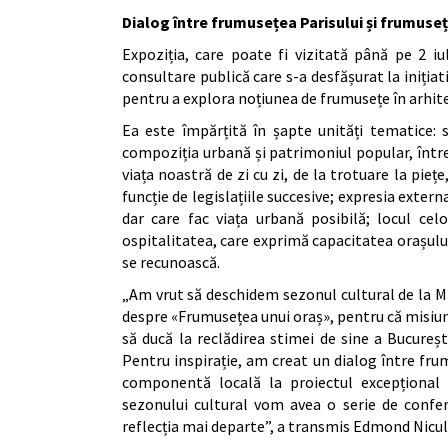
Dialog între frumusețea Parisului și frumuse
Expoziția, care poate fi vizitată până pe 2 iu
consultare publică care s-a desfășurat la inițiati
pentru a explora noțiunea de frumusețe în arhite
Ea este împărțită în șapte unități tematice: s
compoziția urbană și patrimoniul popular, între
viața noastră de zi cu zi, de la trotuare la piețe
funcție de legislațiile succesive; expresia extern
dar care fac viața urbană posibilă; locul celo
ospitalitatea, care exprimă capacitatea orașului 
se recunoască.
„Am vrut să deschidem sezonul cultural de la Mița
despre «Frumusețea unui oraș», pentru că misiune
să ducă la reclădirea stimei de sine a București
Pentru inspirație, am creat un dialog între fru
componentă locală la proiectul excepțional r
sezonului cultural vom avea o serie de confer
reflecția mai departe”, a transmis Edmond Nicu