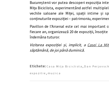
Bucureștenii vor putea descoperi expoziția inte
Mița Biciclista, experimentând astfel multiplele 
vechile saloane ale Miței, spații intime și s
conținuturile expoziției – patrimoniu, experime
Pavillon de l’Arsenal este cel mai important c
fiecare an, organizează 20 de expoziții, însoțite
îndemâna tuturor.
Vizitarea expoziției și, implicit, a
Casei La Miț
săptămână, de joi până duminică.
Etichete:
,
Casa Mița Biciclista
Dan Perjovsch
,
expozitie
muzica