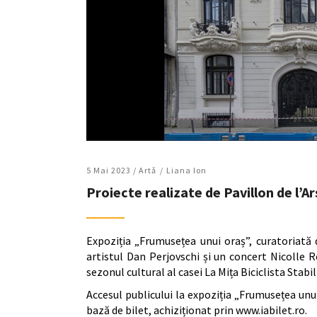
5 Mai 2023 /
Artǎ
Liana Ion
Proiecte realizate de Pavillon de l’Ar
Expoziția „Frumusețea unui oraș”, curatoriată d
artistul Dan Perjovschi și un concert Nicolle 
sezonul cultural al casei La Mița Biciclista Stabi
Accesul publicului la expoziția „Frumusețea unui
bază de bilet, achiziționat prin www.iabilet.ro.