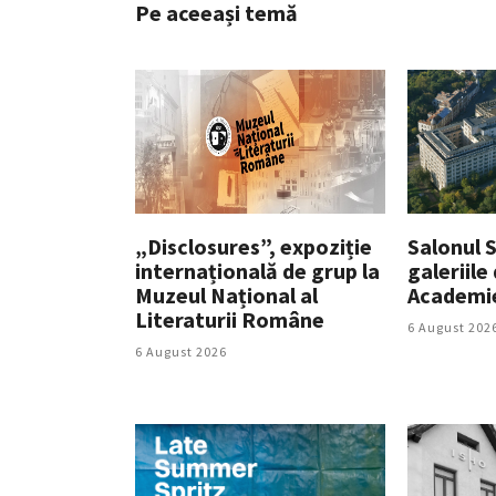
Pe aceeași temă
„Disclosures”, expoziție
Salonul So
internațională de grup la
galeriile
Muzeul Național al
Academi
Literaturii Române
6 August 202
6 August 2026