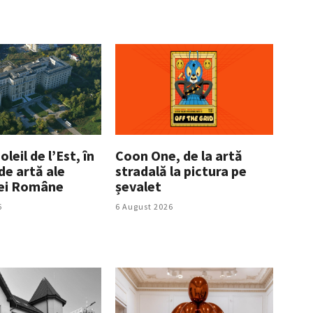
leil de l’Est, în
Coon One, de la artă
 de artă ale
stradală la pictura pe
ei Române
șevalet
6
6 August 2026