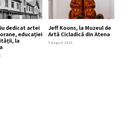
iu dedicat artei
Jeff Koons, la Muzeul de
rane, educației
Artă Cicladică din Atena
tății, la
5 August 2026
a
6