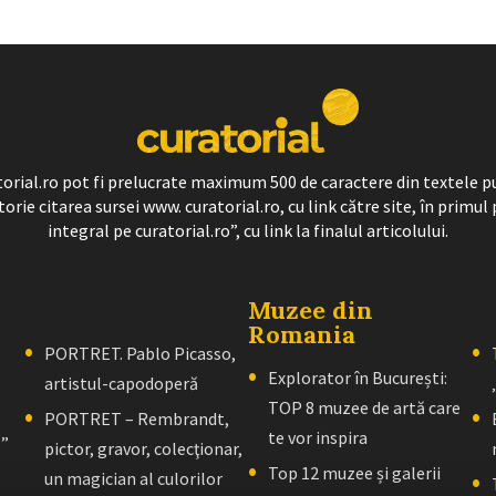
ratorial.ro pot fi prelucrate maximum 500 de caractere din textele p
torie citarea sursei www. curatorial.ro, cu link către site, în primul 
integral pe curatorial.ro”, cu link la finalul articolului.
Muzee din
Romania
PORTRET. Pablo Picasso,
Explorator în București:
artistul-capodoperă
TOP 8 muzee de artă care
PORTRET – Rembrandt,
te vor inspira
l”
pictor, gravor, colecţionar,
Top 12 muzee și galerii
un magician al culorilor