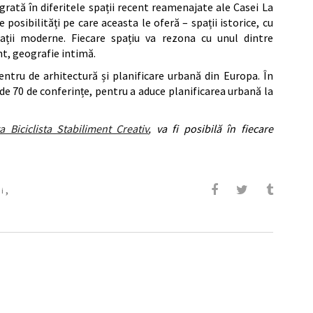
grată în diferitele spații recent reamenajate ale Casei La
posibilități pe care aceasta le oferă – spații istorice, cu
pații moderne. Fiecare spațiu va rezona cu unul dintre
nt, geografie intimă.
entru de arhitectură și planificare urbană din Europa. În
 de 70 de conferințe, pentru a aduce planificarea urbană la
a Biciclista Stabiliment Creativ
, va fi posibilă în fiecare
,
i