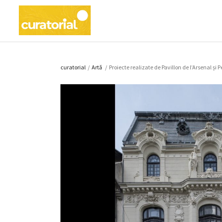
curatorial
/
Artǎ
/
Proiecte realizate de Pavillon de l’Arsenal și 