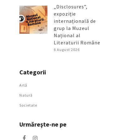
„Disclosures”,
expoziție
internațională de
grup la Muzeul
Național al
Literaturii Române
6 August 2026
Categorii
Artǎ
Natură
Societate
Urmăreşte-ne pe