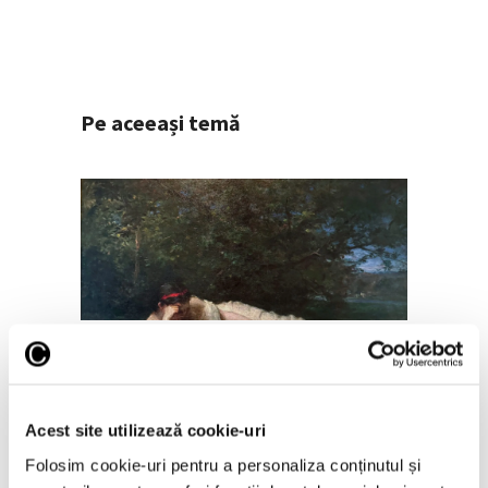
Pe aceeași temă
Peisaje de Marie Bracquemond și
de surorile Edma și Berthe
Morisot reapar public după
decenii
Acest site utilizează cookie-uri
7 August 2026
Folosim cookie-uri pentru a personaliza conținutul și