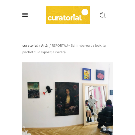
curatorial
/
Artǎ
/
REPORTAJ – Schimbarea de look, la
pachet cu o expoziție inedită