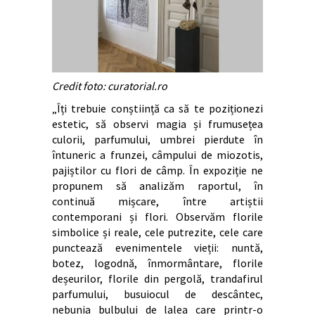
Credit foto: curatorial.ro
„Îți trebuie conștiință ca să te poziționezi
estetic, să observi magia și frumusețea
culorii, parfumului, umbrei pierdute în
întuneric a frunzei, câmpului de miozotis,
pajiștilor cu flori de câmp. În expoziție ne
propunem să analizăm raportul, în
continuă mișcare, între artiștii
contemporani și flori. Observăm florile
simbolice și reale, cele putrezite, cele care
punctează evenimentele vieții: nuntă,
botez, logodnă, înmormântare, florile
deșeurilor, florile din pergolă, trandafirul
parfumului, busuiocul de descântec,
nebunia bulbului de lalea care printr-o