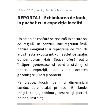
10 Mai 2022 /
Artǎ
Patricia Marinescu
REPORTAJ – Schimbarea de look,
la pachet cu o expoziție inedită
Un salon de coafură se rezumă la natura sa,
de regulă. În centrul Bucureștiului însă,
natura imaginată și reprodusă de zeci de
artiști este expusă într-un astfel de spațiu.
Contemporan Hair Space oferă patru
încăperi generoase și pentru styling și
pentru expoziții, iar zilele acestea
găzduiește „Flori și oameni”.
Pe trepte, lucrări de mici dimenisiuni
conduc spre etajul primitor. Ghirlande,
măști, colaje, tablouri, desene și picturi,
haine și instalații.