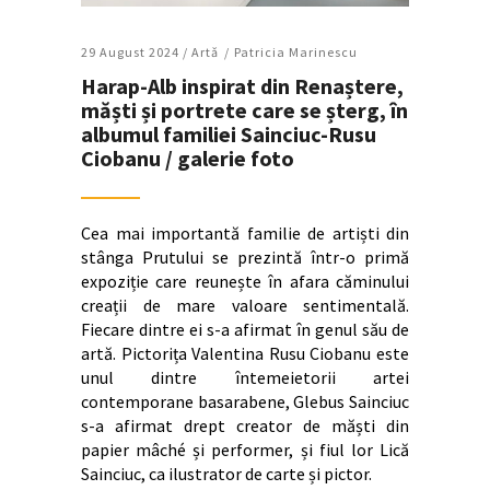
29 August 2024 /
Artǎ
Patricia Marinescu
Harap-Alb inspirat din Renaștere,
măști și portrete care se șterg, în
albumul familiei Sainciuc-Rusu
Ciobanu / galerie foto
Cea mai importantă familie de artiști din
stânga Prutului se prezintă într-o primă
expoziție care reunește în afara căminului
creații de mare valoare sentimentală.
Fiecare dintre ei s-a afirmat în genul său de
artă. Pictorița Valentina Rusu Ciobanu este
unul dintre întemeietorii artei
contemporane basarabene, Glebus Sainciuc
s-a afirmat drept creator de măști din
papier mâché și performer, și fiul lor Lică
Sainciuc, ca ilustrator de carte și pictor.