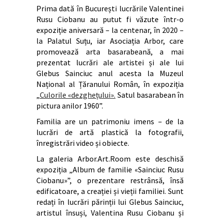
Prima dată în București lucrările Valentinei
Rusu Ciobanu au putut fi văzute într-o
expoziție aniversară – la centenar, în 2020 –
la Palatul Suțu, iar Asociația Arbor, care
promovează arta basarabeană, a mai
prezentat lucrări ale artistei și ale lui
Glebus Sainciuc anul acesta la Muzeul
Național al Țăranului Român, în expoziția
„
Culorile «dezghețului».
Satul basarabean în
pictura anilor 1960”.
Familia are un patrimoniu imens – de la
lucrări de artă plastică la fotografii,
înregistrări video și obiecte.
La galeria Arbor.Art.Room este deschisă
expoziția „Album de familie «Sainciuc Rusu
Ciobanu»”, o prezentare restrânsă, însă
edificatoare, a creației și vieții familiei. Sunt
redați în lucrări părinții lui Glebus Sainciuc,
artistul însuși, Valentina Rusu Ciobanu și