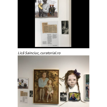
Lică Sainciuc, curatorial.ro