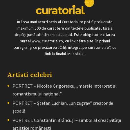
În lipsa unui acord scris al Curatorial.ro pot fi prelucrate
maximum 500 de caractere din textele publicate, fără a
depăși jumătate din articolul citat. Este obligatorie citarea
sursei www. curatorial.ro, cu link către site, în primul
paragraf și cu precizarea „Citiți integral pe curatorial.ro”, cu
link la finalul articolului.
Artisti celebri
PORTRET – Nicolae Grigorescu, „marele interpret al
romantismului naţional”
PORTRET – Ştefan Luchian, „un zugrav” creator de
școală
PORTRET. Constantin Brâncuşi – simbol al creativităţii
artistice româneşti