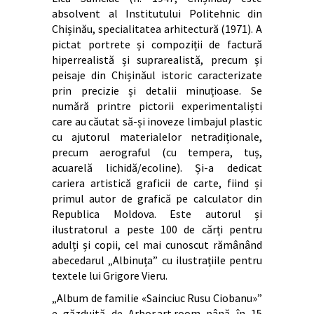
absolvent al Institutului Politehnic din
Chișinău, specialitatea arhitectură (1971). A
pictat portrete și compoziții de factură
hiperrealistă și suprarealistă, precum și
peisaje din Chișinăul istoric caracterizate
prin precizie și detalii minuțioase. Se
numără printre pictorii experimentaliști
care au căutat să-și inoveze limbajul plastic
cu ajutorul materialelor netradiționale,
precum aerograful (cu tempera, tuș,
acuarelă lichidă/ecoline). Și-a dedicat
cariera artistică graficii de carte, fiind și
primul autor de grafică pe calculator din
Republica Moldova. Este autorul și
ilustratorul a peste 100 de cărți pentru
adulți și copii, cel mai cunoscut rămânând
abecedarul „Albinuța” cu ilustrațiile pentru
textele lui Grigore Vieru.
„Album de familie «Sainciuc Rusu Ciobanu»”
e găzduită de Arbor.art.room până în 15