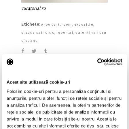
curatorial.ro
Etichete:
,
,
Arbor.art.room
expozitie
,
,
glebus sainciuc
reportaj
valentina rusu
ciobanu
Acest site utilizează cookie-uri
Folosim cookie-uri pentru a personaliza conținutul și
Pe aceeași temă
anunțurile, pentru a oferi funcții de rețele sociale și pentru
a analiza traficul. De asemenea, le oferim partenerilor de
rețele sociale, de publicitate și de analize informații cu
privire la modul în care folosiți site-ul nostru. Aceștia le
pot combina cu alte informații oferite de dvs. sau culese