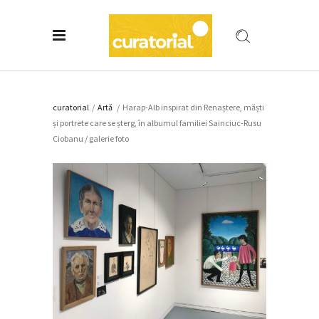
curatorial
/
Artǎ
/
Harap-Alb inspirat din Renaștere, măști
și portrete care se șterg, în albumul familiei Sainciuc-Rusu
Ciobanu / galerie foto