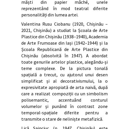
măști din papier mâché, unele
reprezentând în mod teatral diferite
personalități din lumea artei.
Valentina Rusu Ciobanu (1920, Chișinău –
2021, Chișinău) a studiat la Școala de Arte
Plastice din Chișinău (1938–1940), Academia
de Arte Frumoase din Iași (1942–1944) și la
Școala Republicană de Arte Plastice din
Chișinău (absolvită în 1947). A abordat
toate genurile artelor plastice, alegându-și
teme complexe. De la pictura tonală
spațială a trecut, cu ajutorul unui desen
simplificat și al decorativismului, la o
expresivitate apropiată de arta naivă, după
care a realizat compoziții cu un simbolism
polisemantic, accentuând conturul
volumelor și punând în contrast zone
temporal-spațiale diferite pentru a
transmite o stare de neliniște metafizică.
Lică Sainciuc (n. 1947, Chișinău) este