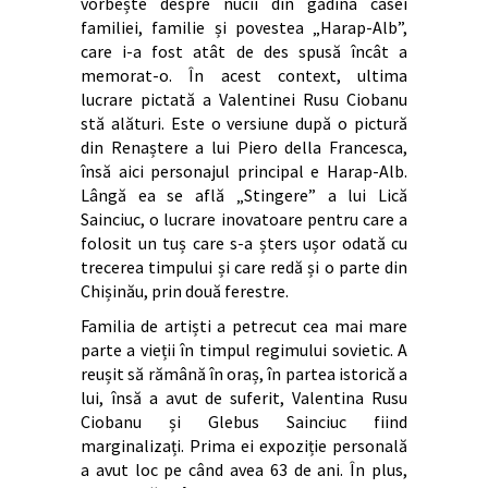
vorbește despre nucii din gădina casei
familiei, familie și povestea „Harap-Alb”,
care i-a fost atât de des spusă încât a
memorat-o. În acest context, ultima
lucrare pictată a Valentinei Rusu Ciobanu
stă alături. Este o versiune după o pictură
din Renaștere a lui Piero della Francesca,
însă aici personajul principal e Harap-Alb.
Lângă ea se află „Stingere” a lui Lică
Sainciuc, o lucrare inovatoare pentru care a
folosit un tuș care s-a șters ușor odată cu
trecerea timpului și care redă și o parte din
Chișinău, prin două ferestre.
Familia de artiști a petrecut cea mai mare
parte a vieții în timpul regimului sovietic. A
reușit să rămână în oraș, în partea istorică a
lui, însă a avut de suferit, Valentina Rusu
Ciobanu și Glebus Sainciuc fiind
marginalizați. Prima ei expoziție personală
a avut loc pe când avea 63 de ani. În plus,