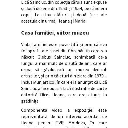
Lică Sainciuc, din colecția căruia sunt expuse
și două desene din 1953 și 1954, pe când era
copil. Le stau alături și două fiice ale
acestuia din urmă, Ileana și Maria.
Casa familiei, viitor muzeu
Viața familiei este povestită și prin câteva
fotografii ale casei din Chișinău în care s-a
născut Glebus Sainciuc, schimbată de-a
lungul a mai mult de o sută de ani, care ar
urma să găzduiască un muzeu dedicat
artiștilor, și prin tăieturi din ziare din 1979 –
inclusiv un articol în care era anunțat că Lică
Sainciuc a început să facă ilustrație de carte
datorită fiicei Ileana, care era atunci la
grădiniță.
Componenta video a expoziției este
reprezentată de un interviu acordat de
Ileana pentru TVR Moldova, în care