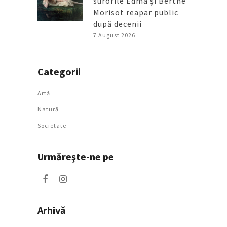
surorile Edma și Berthe
Morisot reapar public
după decenii
7 August 2026
Categorii
Artǎ
Natură
Societate
Urmăreşte-ne pe
Arhivă