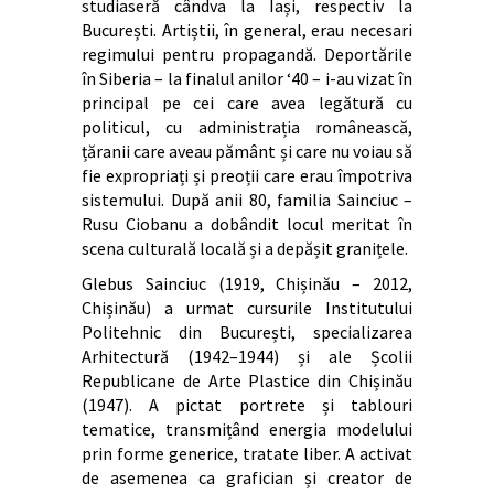
studiaseră cândva la Iași, respectiv la
București. Artiștii, în general, erau necesari
regimului pentru propagandă. Deportările
în Siberia – la finalul anilor ‘40 – i-au vizat în
principal pe cei care avea legătură cu
politicul, cu administrația românească,
țăranii care aveau pământ și care nu voiau să
fie expropriați și preoții care erau împotriva
sistemului. După anii 80, familia Sainciuc –
Rusu Ciobanu a dobândit locul meritat în
scena culturală locală și a depășit granițele.
Glebus Sainciuc (1919, Chișinău – 2012,
Chișinău) a urmat cursurile Institutului
Politehnic din București, specializarea
Arhitectură (1942–1944) și ale Școlii
Republicane de Arte Plastice din Chișinău
(1947). A pictat portrete și tablouri
tematice, transmițând energia modelului
prin forme generice, tratate liber. A activat
de asemenea ca grafician și creator de