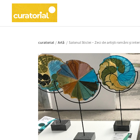
curatorial
/
Artǎ
/
Salonul Sticlei – Zeci de artiști români și inter