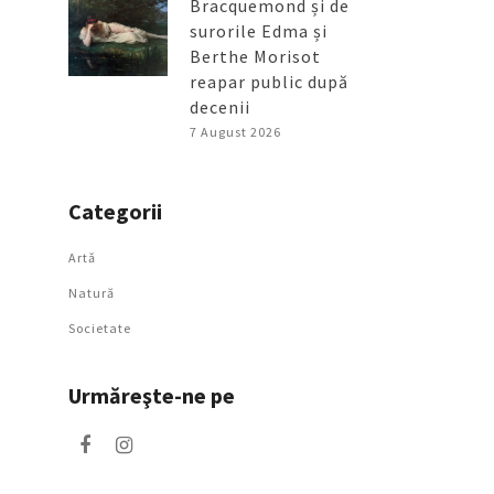
Bracquemond și de
surorile Edma și
Berthe Morisot
reapar public după
decenii
7 August 2026
Categorii
Artǎ
Natură
Societate
Urmăreşte-ne pe