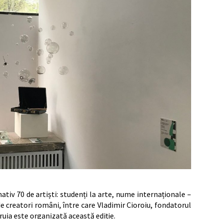
tiv 70 de artiști: studenți la arte, nume internaționale –
 de creatori români, între care Vladimir Cioroiu, fondatorul
ruia este organizată această ediție.