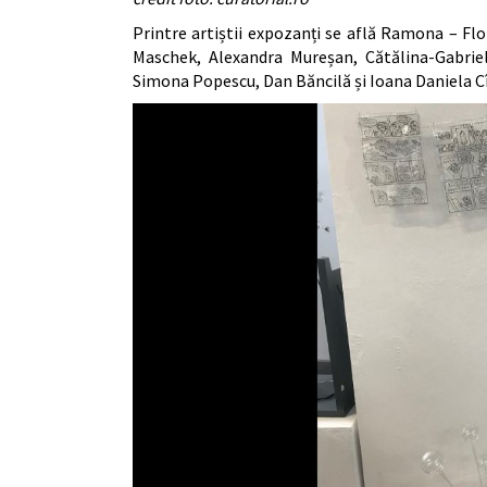
Printre artiștii expozanți se află Ramona – F
Maschek, Alexandra Mureșan, Cătălina-Gabriela
Simona Popescu, Dan Băncilă și Ioana Daniela Cî