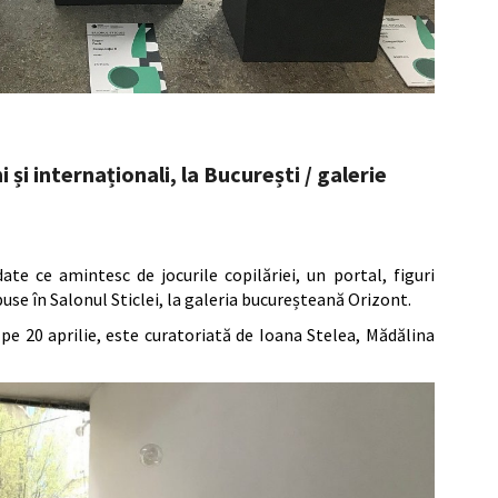
i și internaționali, la București / galerie
ate ce amintesc de jocurile copilăriei, un portal, figuri
puse în Salonul Sticlei, la galeria bucureșteană Orizont.
t pe 20 aprilie, este curatoriată de Ioana Stelea, Mădălina