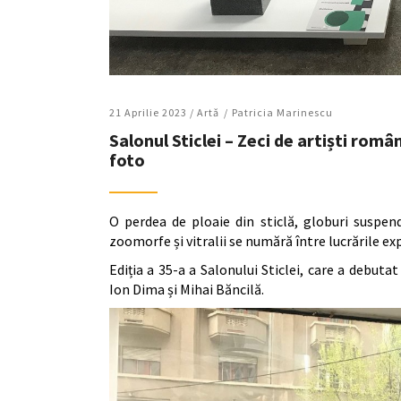
21 Aprilie 2023 /
Artǎ
Patricia Marinescu
Salonul Sticlei – Zeci de artiști român
foto
O perdea de ploaie din sticlă, globuri suspend
zoomorfe și vitralii se numără între lucrările ex
Ediția a 35-a a Salonului Sticlei, care a debuta
Ion Dima și Mihai Băncilă.