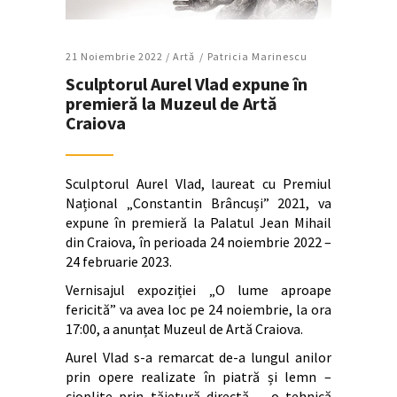
21 Noiembrie 2022 /
Artǎ
Patricia Marinescu
Sculptorul Aurel Vlad expune în
premieră la Muzeul de Artă
Craiova
Sculptorul Aurel Vlad, laureat cu Premiul
Național „Constantin Brâncuși” 2021, va
expune în premieră la Palatul Jean Mihail
din Craiova, în perioada 24 noiembrie 2022 –
24 februarie 2023.
Vernisajul expoziției „O lume aproape
fericită” va avea loc pe 24 noiembrie, la ora
17:00, a anunțat Muzeul de Artă Craiova.
Aurel Vlad s-a remarcat de-a lungul anilor
prin opere realizate în piatră și lemn –
cioplite prin tăietură directă -, o tehnică