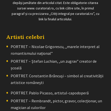
depăși jumătate din articolul citat. Este obligatorie citarea
sursei www. curatorial.ro, cu link către site, în primul
paragraf și cu precizarea „Citiți integral pe curatorial.ro”, cu
link la finalul articolului.
Artisti celebri
PORTRET – Nicolae Grigorescu, „marele interpret al
romantismului naţional”
PORTRET – Ştefan Luchian, „un zugrav” creator de
școală
PORTRET. Constantin Brâncuşi – simbol al creativităţii
artistice româneşti
PORTRET. Pablo Picasso, artistul-capodoperă
PORTRET – Rembrandt, pictor, gravor, colecţionar, un
magician al culorilor