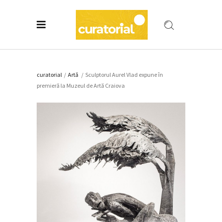
curatorial
/
Artǎ
/
Sculptorul Aurel Vlad expune în
premieră la Muzeul de Artă Craiova