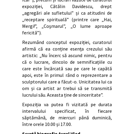
expoziției, Cătălin Davidescu, drept
„agregări ale sufletului” și ca atitudini de
„receptare spirituală” (printre care „Hai,
Mergi!”, „Coşmarul”, „O lume aproape
fericită”).
Rezumând conceptul expoziției, curatorul
afirmă că ea conține esența crezului său
artistic: „Nu încerc să ascund nimic, pentru
că o lucrare, dincolo de semnificațiile cu
care este încărcată sau pe care le capătă
apoi, este în primul rând o reprezentare a
sculptorului care a făcut-o. Unicitatea lui ca
om și ca artist ar trebui să se transmită
lucrului său. Aceasta ține de sinceritate”.
Expoziția va putea fi vizitată pe durata
intervalului specificat, în fiecare
săptămână, de miercuri până duminică,
între orele 10.00 și 17.00.
Scurtă biografie Aurel Vlad