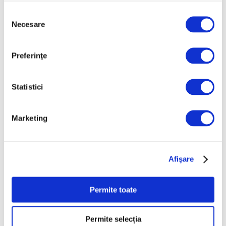
pictorița fără reguli
Selecția
27 Iulie 2026
Necesare
consimțământului
Preferinţe
Statistici
Marketing
Ghid – Cum alegi prima lucrare
Afişare
pentru colecția ta de artă
22 Iulie 2026
Permite toate
Permite selecția