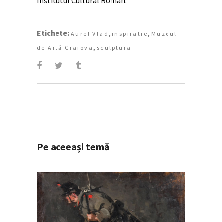
Institutul Cultural Român.
Etichete:
,
,
Aurel Vlad
inspiratie
Muzeul
,
de Artă Craiova
sculptura
Pe aceeași temă