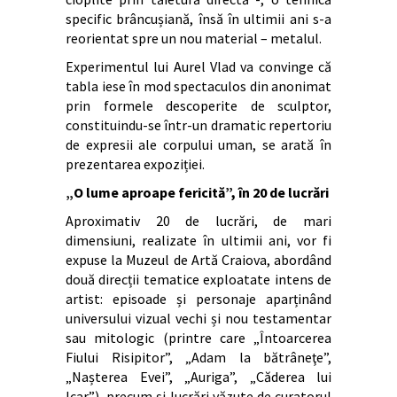
specific brâncușiană, însă în ultimii ani s-a
reorientat spre un nou material – metalul.
Experimentul lui Aurel Vlad va convinge că
tabla iese în mod spectaculos din anonimat
prin formele descoperite de sculptor,
constituindu-se într-un dramatic repertoriu
de expresii ale corpului uman, se arată în
prezentarea expoziției.
„O lume aproape fericită”, în 20 de lucrări
Aproximativ 20 de lucrări, de mari
dimensiuni, realizate în ultimii ani, vor fi
expuse la Muzeul de Artă Craiova, abordând
două direcții tematice exploatate intens de
artist: episoade și personaje aparținând
universului vizual vechi și nou testamentar
sau mitologic (printre care „Întoarcerea
Fiului Risipitor”, „Adam la bătrâneţe”,
„Nașterea Evei”, „Auriga”, „Căderea lui
Icar”), precum și lucrări văzute de curatorul