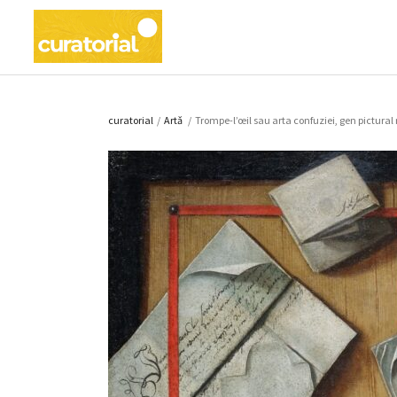
curatorial
/
Artǎ
/
Trompe-l’œil sau arta confuziei, gen pictural