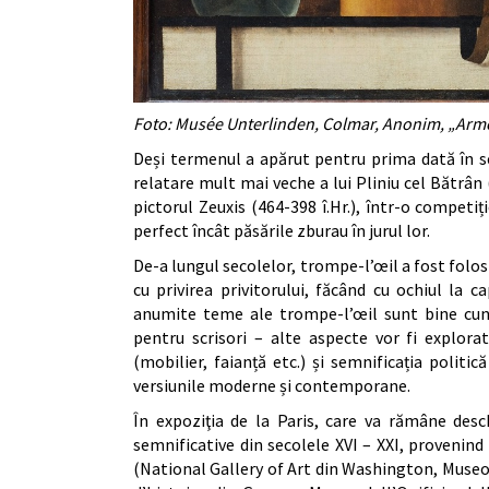
Foto: Musée Unterlinden, Colmar, Anonim, „Armoir
Deși termenul a apărut pentru prima dată în se
relatare mult mai veche a lui Pliniu cel Bătrân 
pictorul Zeuxis (464-398 î.Hr.), într-o competiț
perfect încât păsările zburau în jurul lor.
De-a lungul secolelor, trompe-l’œil a fost folosi
cu privirea privitorului, făcând cu ochiul la 
anumite teme ale trompe-l’œil sunt bine cunos
pentru scrisori – alte aspecte vor fi explora
(mobilier, faianță etc.) și semnificația politi
versiunile moderne și contemporane.
În expoziţia de la Paris, care va rămâne desc
semnificative din secolele XVI – XXI, provenind 
(National Gallery of Art din Washington, Muse