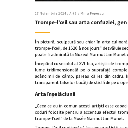
27 Noiembrie 2024 /
Artǎ
Mina Popescu
Trompe-l’œil sau arta confuziei, gen 
În pictură, sculptură sau chiar în arta culinar
trompe-l’œil, de 1520 à nos jours” dezvăluie secr
poate fi admirată la Muzeul Marmottan Monet d
Începând cu secolul al XVI-lea, artiștii de trom
lume tridimensională pe o suprafață complet 
adâncimii de câmp, păreau că ies din cadru. I
transparent falselor bucăți de sticlă de pe o ope
Arta înșelăciunii
„Ceea ce au în comun acești artiști este capacita
coduri folosite pentru a accentua efectul trompe
trompe-l’œil” de la Musée Marmottan Monet.
Trompe-l’œil continuă să fascineze artiștii, care