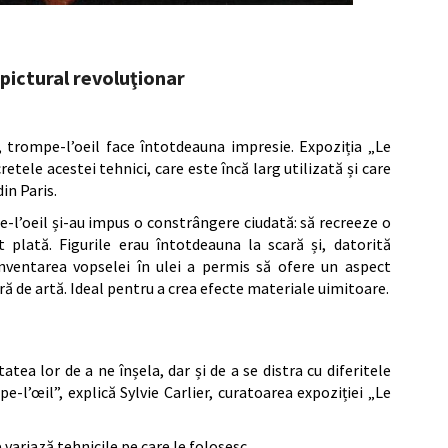
pictural revoluţionar
ă, trompe-l’oeil face întotdeauna impresie. Expoziția „Le
etele acestei tehnici, care este încă larg utilizată și care
in Paris.
pe-l’oeil și-au impus o constrângere ciudată: să recreeze o
plată. Figurile erau întotdeauna la scară și, datorită
nventarea vopselei în ulei a permis să ofere un aspect
ră de artă. Ideal pentru a crea efecte materiale uimitoare.
tea lor de a ne înșela, dar și de a se distra cu diferitele
-l’œil”, explică Sylvie Carlier, curatoarea expoziției „Le
 variază tehnicile pe care le folosesc.