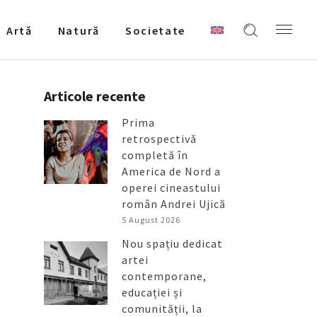
Artǎ
Natură
Societate
Articole recente
Prima
retrospectivă
completă în
America de Nord a
operei cineastului
român Andrei Ujică
5 August 2026
Nou spațiu dedicat
artei
contemporane,
educației și
comunității, la