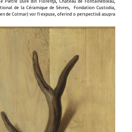
lle Pietre Dure din Florenţa, Château de Fontainebleau,
tional de la Céramique de Sèvres, Fondation Custodia,
en de Colmar) vor fi expuse, oferind o perspectivă asupra