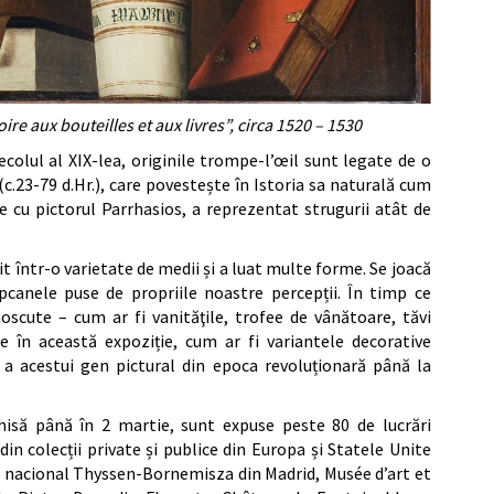
e aux bouteilles et aux livres”, circa 1520 – 1530
colul al XIX-lea, originile trompe-l’œil sunt legate de o
(c.23-79 d.Hr.), care povestește în Istoria sa naturală cum
ie cu pictorul Parrhasios, a reprezentat strugurii atât de
t într-o varietate de medii și a luat multe forme. Se joacă
capcanele puse de propriile noastre percepții. În timp ce
cute – cum ar fi vanităţile, trofee de vânătoare, tăvi
te în această expoziție, cum ar fi variantele decorative
că a acestui gen pictural din epoca revoluționară până la
hisă până în 2 martie, sunt expuse peste 80 de lucrări
din colecții private și publice din Europa și Statele Unite
o nacional Thyssen-Bornemisza din Madrid, Musée d’art et