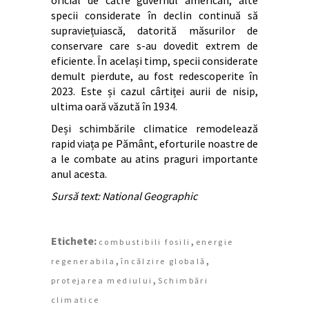
oficial de către guvernul american, alte
specii considerate în declin continuă să
supraviețuiască, datorită măsurilor de
conservare care s-au dovedit extrem de
eficiente. În același timp, specii considerate
demult pierdute, au fost redescoperite în
2023. Este și cazul cârtiței aurii de nisip,
ultima oară văzută în 1934.
Deși schimbările climatice remodelează
rapid viața pe Pământ, eforturile noastre de
a le combate au atins praguri importante
anul acesta.
Sursă text: National Geographic
Etichete:
,
combustibili fosili
energie
,
,
regenerabila
încălzire globală
,
protejarea mediului
Schimbări
climatice