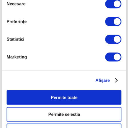
Necesare
consimțământului
Preferinţe
Statistici
Marketing
Metanul provenit din gropile de
gunoi, vizibil din spaţiu
17 Aprilie 2024
Afişare
Permite toate
Articole recente
Permite selecția
Late Summer Spritz, la