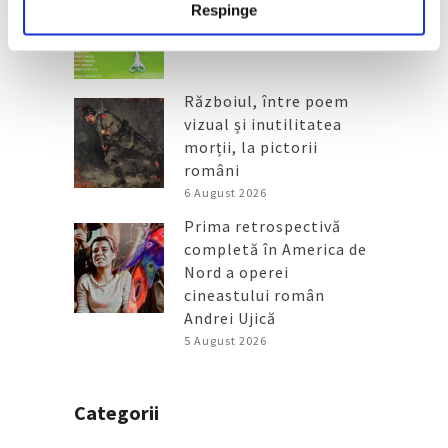
Respinge
Muzeul de Artă Recentă
6 August 2026
Războiul, între poem
vizual și inutilitatea
morții, la pictorii
români
6 August 2026
Prima retrospectivă
completă în America de
Nord a operei
cineastului român
Andrei Ujică
5 August 2026
Categorii