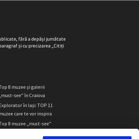
ublicate, fără a depăși jumătate
paragraf și cu precizarea „Citiți
Top 8 muzee și galerii
„must-see” în Craiova
Explorator în Iași: TOP 11
muzee care te vor inspira
Top 8 muzee „must-see”
în Sibiu