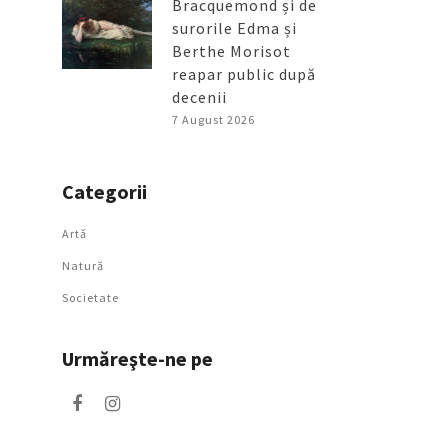
Bracquemond și de
surorile Edma și
Berthe Morisot
reapar public după
decenii
7 August 2026
Categorii
Artǎ
Natură
Societate
Urmăreşte-ne pe