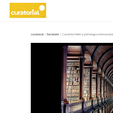
curatorial
/
Societate
/
Candida Höfer și psihologia interioarelo