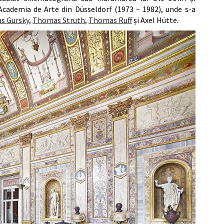
 Academia de Arte din Düsseldorf (1973 – 1982), unde s-a
s Gursky
,
Thomas Struth
,
Thomas Ruff
și Axel Hütte.