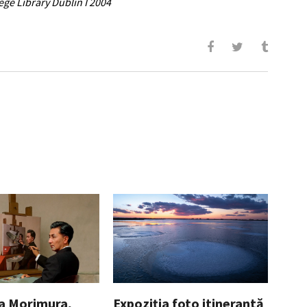
ege Library Dublin I 2004
a Morimura,
Expoziția foto itinerantă