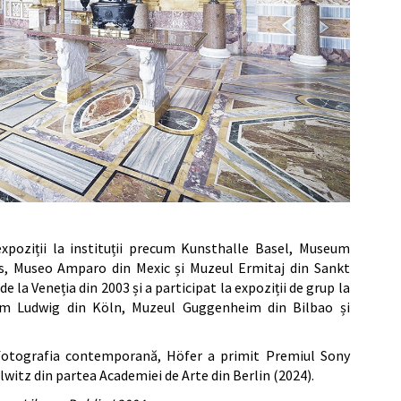
xpoziții la instituții precum Kunsthalle Basel, Museum
s, Museo Amparo din Mexic și Muzeul Ermitaj din Sankt
la Veneția din 2003 și a participat la expoziții de grup la
m Ludwig din Köln, Muzeul Guggenheim din Bilbao și
 fotografia contemporană, Höfer a primit Premiul Sony
itz din partea Academiei de Arte din Berlin (2024).