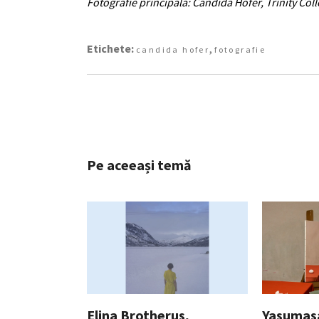
Fotografie principală: Candida Höfer, Trinity Coll
Etichete:
,
candida hofer
fotografie
Pe aceeași temă
Elina Brotherus,
Yasumas