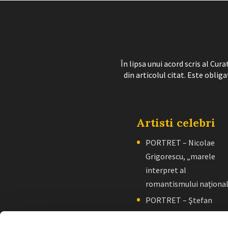
În lipsa unui acord scris al Cu
din articolul citat. Este obliga
Artisti celebri
PORTRET – Nicolae
Grigorescu, „marele
interpret al
romantismului naţiona
PORTRET – Ştefan
Luchian, „un zugrav”
creator de școală