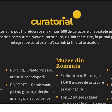
ratorial.ro pot fi prelucrate maximum 500 de caractere din textele p
torie citarea sursei www. curatorial.ro, cu link către site, în primul 
integral pe curatorial.ro”, cu link la finalul articolului.
Muzee din
Romania
PORTRET. Pablo Picasso,
Explorator în București:
artistul-capodoperă
TOP 8 muzee de artă care
PORTRET – Rembrandt,
te vor inspira
l”
pictor, gravor, colecţionar,
Top 12 muzee și galerii
un magician al culorilor
„must-see” în Cluj-Napoca
PORTRET – El Greco: Un
Explorator în Brașov: 10+