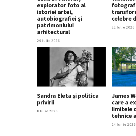
explorator foto al
fotograf
istoriei artei,
transfor
autobiografiei și
celebre d
patrimoniului
22 Iulie 2026
arhitectural
29 Iulie 2026
Sandra Eleta și politica
James Wel
privirii
care a ex
limitele 
8 Iulie 2026
tehnice a
24 Iunie 2026