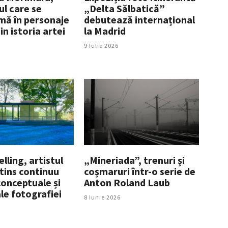
ul care se
„Delta Sălbatică”
mă în personaje
debutează internațional
in istoria artei
la Madrid
9 Iulie 2026
ling, artistul
„Mineriada”, trenuri și
tins continuu
coșmaruri într-o serie de
conceptuale și
Anton Roland Laub
le fotografiei
8 Iunie 2026