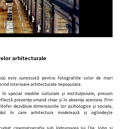
relor arhitecturale
ia) este cunoscută pentru fotografiile color de mari
rind interioare arhitecturale nepopulate.
în special mediile culturale și instituționale, precum
reflectă prezența umană chiar și în absența acesteia. Prin
 Höfer dezvăluie dimensiunile lor psihologice și sociale,
dul în care arhitectura modelează și oglindește
studiat cinematografia sub îndrumarea lui Ole John și