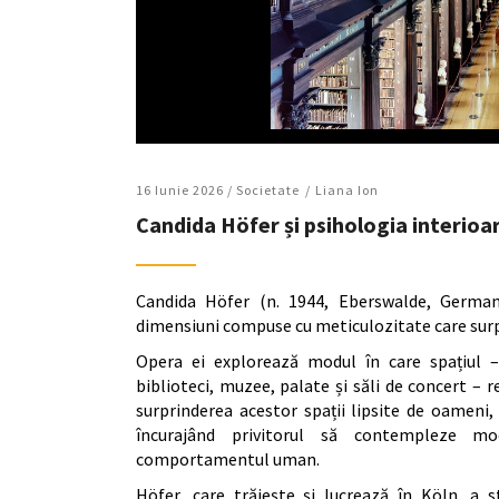
16 Iunie 2026 /
Societate
Liana Ion
Candida Höfer și psihologia interioa
Candida Höfer (n. 1944, Eberswalde, German
dimensiuni compuse cu meticulozitate care surp
Opera ei explorează modul în care spațiul – 
biblioteci, muzee, palate și săli de concert – 
surprinderea acestor spații lipsite de oameni,
încurajând privitorul să contempleze mo
comportamentul uman.
Höfer, care trăiește și lucrează în Köln, a 