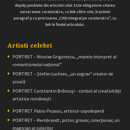
depăși jumătate din articolul citat. Este obligatorie citarea
sursei www. curatorial.ro, cu link către site, în primul
paragraf și cu precizarea „Citiți integral pe curatorial.ro”, cu
link la finalul articolului.
Artisti celebri
PORTRET – Nicolae Grigorescu, „marele interpret al
romantismului naţional”
PORTRET – Ştefan Luchian, „un zugrav” creator de
școală
PORTRET. Constantin Brâncuşi – simbol al creativităţii
artistice româneşti
PORTRET. Pablo Picasso, artistul-capodoperă
PORTRET – Rembrandt, pictor, gravor, colecţionar, un
magician al culorilor