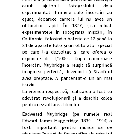
cerut ajutorul fotografului deja
experimentat. Primele sale încercări au
eșuat, deoarece camera lui nu avea un
obturator rapid. În 1877, și-a reluat
experimentele în fotografia mișcării, în
California, folosind o baterie de 12 până la
24 de aparate foto și un obturator special
pe care l-a dezvoltat și care oferea o
expunere de 1/2000s. După numeroase
încercări, Muybridge a reușit să surprindă
imaginea perfectă, dovedind că Stanford
avea dreptate. A pantentat-o un an mai
târziu.
La vremea respectivă, realizarea a fost cu
adevărat revoluționară și a deschis calea
pentru dezvoltarea filmelor.
Eadweard Muybridge (pe numele real
Edward James Muggeridge, 1830 – 1904) a
fost important pentru munca sa de
pionierat în studiile fotografice ale mișcării