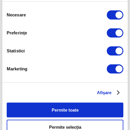
Selecția
Articole recente
Necesare
consimțământului
Artown Now – O sută de
artiști, în anuala de artă
Preferinţe
urbană la Ploiești
6 August 2026
Statistici
„Disclosures”, expoziție
internațională de grup
Marketing
la Muzeul Național al
Literaturii Române
6 August 2026
Afişare
Restaurarea coifului de
la Coțofenești începe în
august la MNIR. Primele
Permite toate
concluzii
6 August 2026
Permite selecția