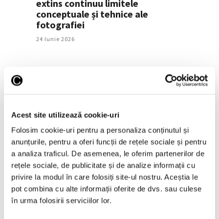
extins continuu limitele
conceptuale și tehnice ale
fotografiei
24 Iunie 2026
Acest site utilizează cookie-uri
Folosim cookie-uri pentru a personaliza conținutul și
anunțurile, pentru a oferi funcții de rețele sociale și pentru
Candida Höfer și psihologia
a analiza traficul. De asemenea, le oferim partenerilor de
interioarelor arhitecturale
rețele sociale, de publicitate și de analize informații cu
16 Iunie 2026
privire la modul în care folosiți site-ul nostru. Aceștia le
pot combina cu alte informații oferite de dvs. sau culese
în urma folosirii serviciilor lor.