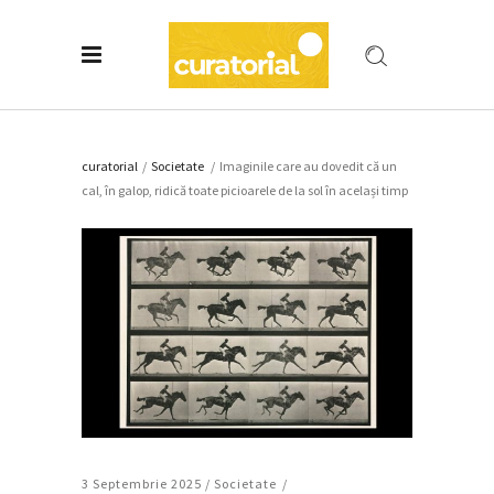
curatorial
/
Societate
/
Imaginile care au dovedit că un
cal, în galop, ridică toate picioarele de la sol în același timp
3 Septembrie 2025 /
Societate