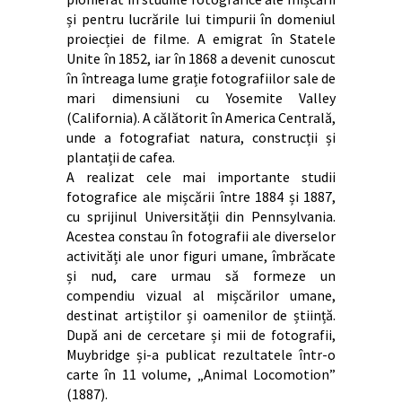
și pentru lucrările lui timpurii în domeniul
proiecției de filme. A emigrat în Statele
Unite în 1852, iar în 1868 a devenit cunoscut
în întreaga lume grație fotografiilor sale de
mari dimensiuni cu Yosemite Valley
(California). A călătorit în America Centrală,
unde a fotografiat natura, construcții și
plantații de cafea.
A realizat cele mai importante studii
fotografice ale mișcării între 1884 și 1887,
cu sprijinul Universității din Pennsylvania.
Acestea constau în fotografii ale diverselor
activități ale unor figuri umane, îmbrăcate
și nud, care urmau să formeze un
compendiu vizual al mișcărilor umane,
destinat artiștilor și oamenilor de știință.
După ani de cercetare și mii de fotografii,
Muybridge și-a publicat rezultatele într-o
carte în 11 volume, „Animal Locomotion”
(1887).