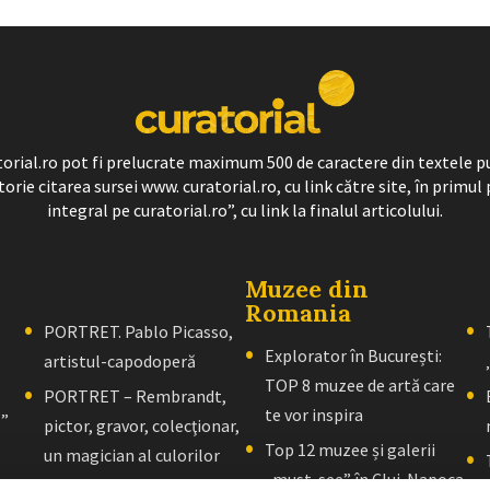
ratorial.ro pot fi prelucrate maximum 500 de caractere din textele p
torie citarea sursei www. curatorial.ro, cu link către site, în primul 
integral pe curatorial.ro”, cu link la finalul articolului.
Muzee din
Romania
PORTRET. Pablo Picasso,
Explorator în București:
artistul-capodoperă
TOP 8 muzee de artă care
PORTRET – Rembrandt,
te vor inspira
l”
pictor, gravor, colecţionar,
Top 12 muzee și galerii
un magician al culorilor
„must-see” în Cluj-Napoca
PORTRET – El Greco: Un