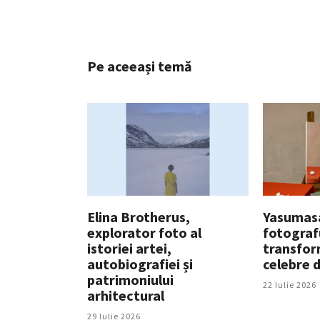
Pe aceeași temă
Elina Brotherus,
Yasumas
explorator foto al
fotograf
istoriei artei,
transfor
autobiografiei și
celebre d
patrimoniului
22 Iulie 2026
arhitectural
29 Iulie 2026