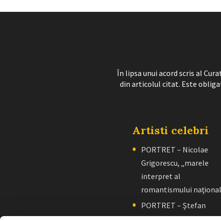
În lipsa unui acord scris al Cu
din articolul citat. Este obliga
Artisti celebri
PORTRET – Nicolae
Grigorescu, „marele
interpret al
romantismului naţiona
PORTRET – Ştefan
Luchian, „un zugrav”