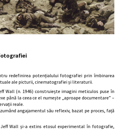
 fotografiei
ntru redefinirea potențialului fotografiei prin îmbinarea
ale ale picturii, cinematografiei și literaturii.
eff Wall (n. 1946) construiește imagini meticulos puse în
lexe până la ceea ce el numește „aproape documentare” –
rvații reale.
rezumând angajamentul său reflexiv, bazat pe proces, față
 Jeff Wall și-a extins etosul experimental în fotografie,