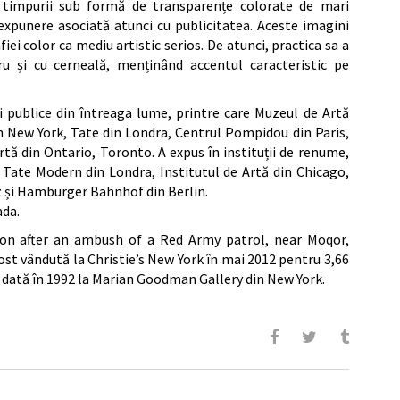
 timpurii sub formă de transparențe colorate de mari
expunere asociată atunci cu publicitatea. Aceste imagini
ei color ca mediu artistic serios. De atunci, practica sa a
u și cu cerneală, menținând accentul caracteristic pe
ii publice din întreaga lume, printre care Muzeul de Artă
New York, Tate din Londra, Centrul Pompidou din Paris,
tă din Ontario, Toronto. A expus în instituții de renume,
ate Modern din Londra, Institutul de Artă din Chicago,
 și Hamburger Bahnhof din Berlin.
ada.
ion after an ambush of a Red Army patrol, near Moqor,
fost vândută la Christie’s New York în mai 2012 pentru 3,66
a dată în 1992 la Marian Goodman Gallery din New York.