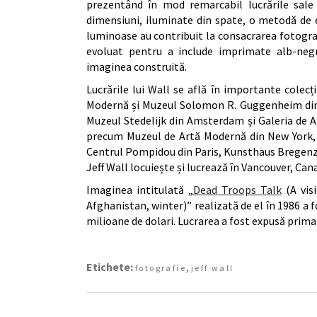
prezentând în mod remarcabil lucrările sale
dimensiuni, iluminate din spate, o metodă de 
luminoase au contribuit la consacrarea fotografi
evoluat pentru a include imprimate alb-negr
imaginea construită.
Lucrările lui Wall se află în importante colecț
Modernă și Muzeul Solomon R. Guggenheim din 
Muzeul Stedelijk din Amsterdam și Galeria de Ar
precum Muzeul de Artă Modernă din New York, T
Centrul Pompidou din Paris, Kunsthaus Bregenz
Jeff Wall locuiește și lucrează în Vancouver, Can
Imaginea intitulată „
Dead Troops Talk
(A vis
Afghanistan, winter)” realizată de el în 1986 a 
milioane de dolari. Lucrarea a fost expusă prim
Etichete:
,
fotografie
jeff wall