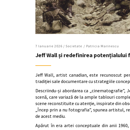
7 Ianuarie 2026 /
Societate
Patricia Marinescu
Jeff Wall și redefinirea potențialului
Jeff Wall, artist canadian, este recunoscut pe
tradiției sale documentare cu strategiile conceptu
Descriindu-și abordarea ca „cinematografie”, J
scenă, care variază de la ample tablouri comp
scene reconstituite cu atenție, inspirate din obse
„Încep prin a nu fotografia”, spunea artistul, 
de acest mediu.
Apărut în era artei conceptuale din anii 1960,