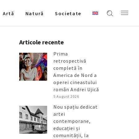
Artǎ
Natură
Societate
Articole recente
Prima
retrospectivă
completă în
America de Nord a
operei cineastului
român Andrei Ujică
5 August 2026
Nou spațiu dedicat
artei
contemporane,
educației și
comunității, la