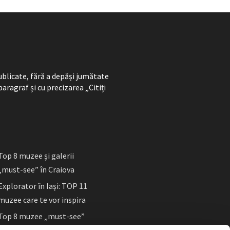
ublicate, fără a depăși jumătate
paragraf și cu precizarea „Citiți
Top 8 muzee și galerii
„must-see” în Craiova
Explorator în Iași: TOP 11
muzee care te vor inspira
Top 8 muzee „must-see”
în Sibiu