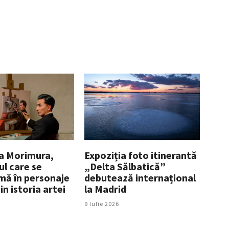
a Morimura,
Expoziția foto itinerantă
ul care se
„Delta Sălbatică”
mă în personaje
debutează internațional
in istoria artei
la Madrid
9 Iulie 2026