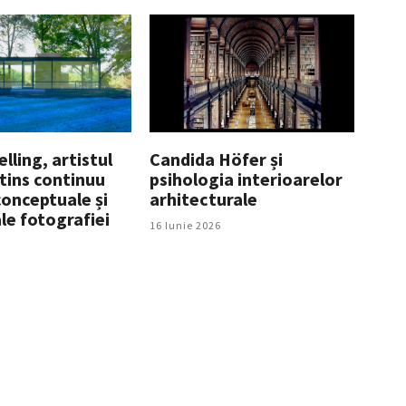
ling, artistul
Candida Höfer și
tins continuu
psihologia interioarelor
conceptuale și
arhitecturale
le fotografiei
16 Iunie 2026