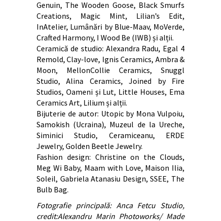
Genuin, The Wooden Goose, Black Smurfs
Creations, Magic Mint, Lilian’s Edit,
InAtelier, Lumânări by Blue-Maav, MoVerde,
Crafted Harmony, I Wood Be (IWB) și alții.
Ceramică de studio: Alexandra Radu, Egal 4
Remold, Clay-love, Ignis Ceramics, Ambra &
Moon, MellonCollie Ceramics, Snuggl
Studio, Alina Ceramics, Joined by Fire
Studios, Oameni și Lut, Little Houses, Ema
Ceramics Art, Lilium și alții.
Bijuterie de autor: Utopic by Mona Vulpoiu,
Samokish (Ucraina), Muzeul de la Ureche,
Siminici Studio, Ceramiceanu, ERDE
Jewelry, Golden Beetle Jewelry.
Fashion design: Christine on the Clouds,
Meg Wi Baby, Maam with Love, Maison Ilia,
Soleil, Gabriela Atanasiu Design, SSEE, The
Bulb Bag.
Fotografie principală: Anca Fetcu Studio,
credit:Alexandru Marin Photoworks/ Made