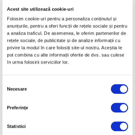
Acest site utilizează cookie-uri
Folosim cookie-uri pentru a personaliza conținutul și
anunțurile, pentru a oferi funcții de rețele sociale și pentru
Inovații în design – Vincent Van
a analiza traficul. De asemenea, le oferim partenerilor de
Duysen transformă simplitatea în
rețele sociale, de publicitate și de analize informații cu
eleganță
privire la modul în care folosiți site-ul nostru. Aceștia le
11 Iunie 2026
pot combina cu alte informații oferite de dvs. sau culese
în urma folosirii serviciilor lor.
Selecția
Necesare
consimțământului
Preferinţe
Statistici
Inovații în design – Franco Raggi
și diverse moduri de a face