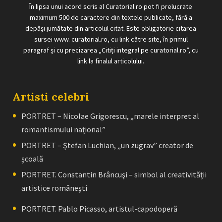
În lipsa unui acord scris al Curatorial.ro pot fi prelucrate
maximum 500 de caractere din textele publicate, fără a
depăși jumătate din articolul citat. Este obligatorie citarea
sursei www. curatorial.ro, cu link către site, în primul
paragraf și cu precizarea „Citiți integral pe curatorial.ro”, cu
link la finalul articolului.
Artisti celebri
PORTRET – Nicolae Grigorescu, „marele interpret al
romantismului naţional”
PORTRET – Ştefan Luchian, „un zugrav” creator de
școală
PORTRET. Constantin Brâncuşi – simbol al creativităţii
artistice româneşti
PORTRET. Pablo Picasso, artistul-capodoperă