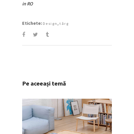
in RO
Etichete:
,
Design
târg
Pe aceeași temă