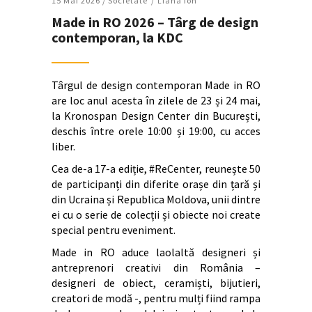
15 Mai 2026 /
Societate
Liana Ion
Made in RO 2026 – Târg de design
contemporan, la KDC
Târgul de design contemporan Made in RO
are loc anul acesta în zilele de 23 și 24 mai,
la Kronospan Design Center din București,
deschis între orele 10:00 și 19:00, cu acces
liber.
Cea de-a 17-a ediție, #ReCenter, reunește 50
de participanți din diferite orașe din țară și
din Ucraina și Republica Moldova, unii dintre
ei cu o serie de colecții și obiecte noi create
special pentru eveniment.
Made in RO aduce laolaltă designeri și
antreprenori creativi din România –
designeri de obiect, ceramiști, bijutieri,
creatori de modă -, pentru mulți fiind rampa