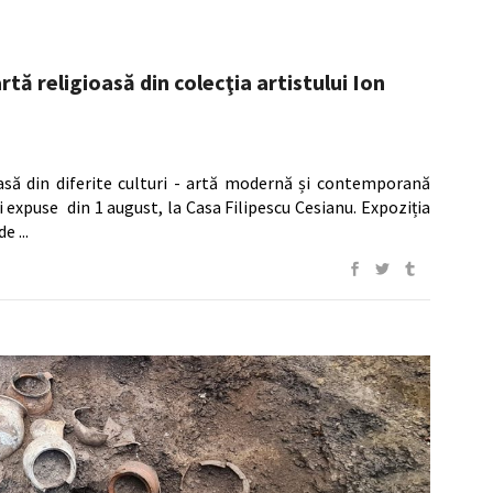
rtă religioasă din colecţia artistului Ion
oasă din diferite culturi - artă modernă și contemporană
fi expuse din 1 august, la Casa Filipescu Cesianu. Expoziția
nde