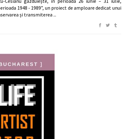
u-Cesianu găzduiește, în perioada 26 iunie – 31 iulie,
erioada 1948 - 1989”, un proiect de amploare dedicat unui
onservarea și transmiterea