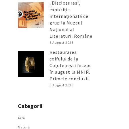
„Disclosures”,
expoziție
internațională de
grup la Muzeul
Național al
Literaturii Române
6 August 2026
Restaurarea
coifului de la
Coțofenești începe
în august la MNIR.
Primele concluzii
6 August 2026
Categorii
Artǎ
Natură