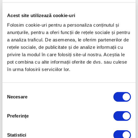
Mai 2025
Acest site utilizează cookie-uri
Aprilie 2025
Folosim cookie-uri pentru a personaliza conținutul și
Martie 2025
anunțurile, pentru a oferi funcții de rețele sociale și pentru
Februarie 2025
a analiza traficul. De asemenea, le oferim partenerilor de
Ianuarie 2025
rețele sociale, de publicitate și de analize informații cu
privire la modul în care folosiți site-ul nostru. Aceștia le
Decembrie 2024
pot combina cu alte informații oferite de dvs. sau culese
Noiembrie 2024
în urma folosirii serviciilor lor.
Octombrie 2024
Septembrie 2024
Selecția
August 2024
Necesare
consimțământului
Iulie 2024
Iunie 2024
Preferinţe
Mai 2024
Aprilie 2024
Statistici