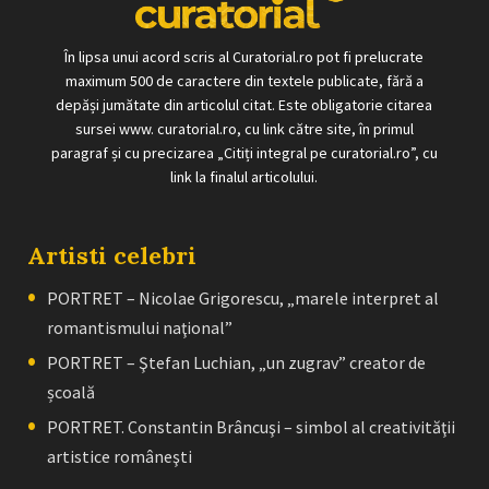
În lipsa unui acord scris al Curatorial.ro pot fi prelucrate
maximum 500 de caractere din textele publicate, fără a
depăși jumătate din articolul citat. Este obligatorie citarea
sursei www. curatorial.ro, cu link către site, în primul
paragraf și cu precizarea „Citiți integral pe curatorial.ro”, cu
link la finalul articolului.
Artisti celebri
PORTRET – Nicolae Grigorescu, „marele interpret al
romantismului naţional”
PORTRET – Ştefan Luchian, „un zugrav” creator de
școală
PORTRET. Constantin Brâncuşi – simbol al creativităţii
artistice româneşti