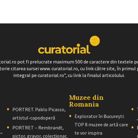
ratorial.ro pot fi prelucrate maximum 500 de caractere din textele p
torie citarea sursei www. curatorial.ro, cu link către site, în primul 
integral pe curatorial.ro”, cu link la finalul articolului.
Muzee din
Romania
PORTRET. Pablo Picasso,
Explorator în București:
artistul-capodoperă
TOP 8 muzee de artă care
PORTRET – Rembrandt,
te vor inspira
l”
pictor, gravor, colecţionar,