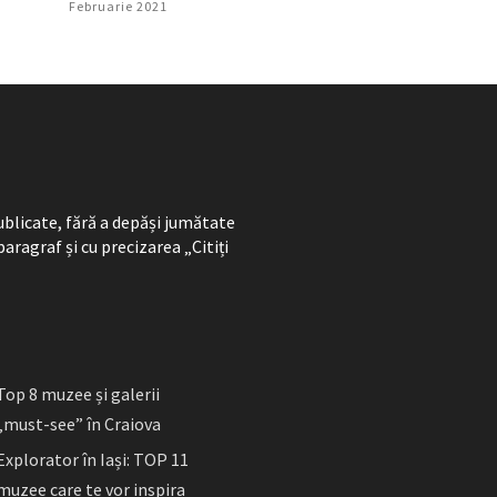
Februarie 2021
ublicate, fără a depăși jumătate
paragraf și cu precizarea „Citiți
Top 8 muzee și galerii
„must-see” în Craiova
Explorator în Iași: TOP 11
muzee care te vor inspira