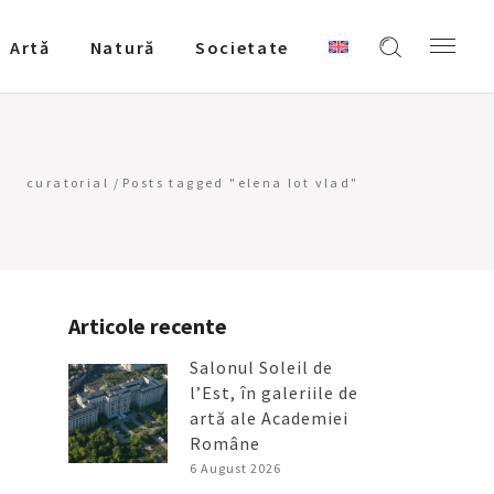
Artǎ
Natură
Societate
curatorial
/
Posts tagged "elena lot vlad"
Articole recente
Salonul Soleil de
l’Est, în galeriile de
artă ale Academiei
Române
6 August 2026