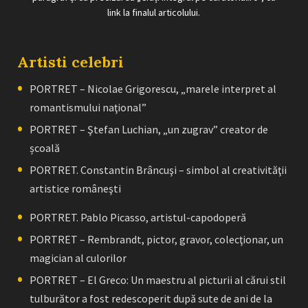
link la finalul articolului.
Artisti celebri
PORTRET – Nicolae Grigorescu, „marele interpret al
romantismului naţional”
PORTRET – Ştefan Luchian, „un zugrav” creator de
școală
PORTRET. Constantin Brâncuşi – simbol al creativităţii
artistice româneşti
PORTRET. Pablo Picasso, artistul-capodoperă
PORTRET – Rembrandt, pictor, gravor, colecţionar, un
magician al culorilor
PORTRET – El Greco: Un maestru al picturii al cărui stil
tulburător a fost redescoperit după sute de ani de la