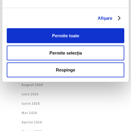
Artǎ
Natură
Afişare
Societate
Permite toate
Urmăreşte-ne pe
Permite selecția
Respinge
Arhivă
August 2026
Iulie 2026
Iunie 2026
Mai 2026
Aprilie 2026