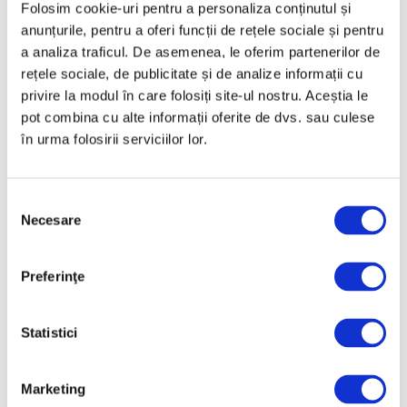
Articole recente
Folosim cookie-uri pentru a personaliza conținutul și
anunțurile, pentru a oferi funcții de rețele sociale și pentru
Coon One, de la artă
a analiza traficul. De asemenea, le oferim partenerilor de
stradală la pictura pe
rețele sociale, de publicitate și de analize informații cu
șevalet
privire la modul în care folosiți site-ul nostru. Aceștia le
6 August 2026
pot combina cu alte informații oferite de dvs. sau culese
Late Summer Spritz, la
în urma folosirii serviciilor lor.
Muzeul de Artă Recentă
6 August 2026
Selecția
Necesare
consimțământului
Războiul, între poem
vizual și inutilitatea
morții, la pictorii
Preferinţe
români
6 August 2026
Statistici
Categorii
Marketing