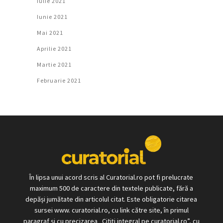
Iulie 2021
Iunie 2021
Mai 2021
Aprilie 2021
Martie 2021
Februarie 2021
În lipsa unui acord scris al Curatorial.ro pot fi prelucrate
maximum 500 de caractere din textele publicate, fără a
depăși jumătate din articolul citat. Este obligatorie citarea
sursei www. curatorial.ro, cu link către site, în primul
paragraf și cu precizarea „Citiți integral pe curatorial.ro”, cu