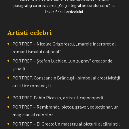
paragraf și cu precizarea „Citiți integral pe curatorial.ro”, cu
link la finalul articolului.
Artisti celebri
PORTRET – Nicolae Grigorescu, „marele interpret al
romantismului naţional”
PORTRET – Ştefan Luchian, „un zugrav” creator de
școală
PORTRET. Constantin Brâncuşi – simbol al creativităţii
artistice româneşti
PORTRET. Pablo Picasso, artistul-capodoperă
PORTRET – Rembrandt, pictor, gravor, colecţionar, un
magician al culorilor
PORTRET – El Greco: Un maestru al picturii al cărui stil