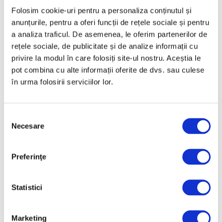
Folosim cookie-uri pentru a personaliza conținutul și
Ianuarie 2025
anunțurile, pentru a oferi funcții de rețele sociale și pentru
Decembrie 2024
a analiza traficul. De asemenea, le oferim partenerilor de
Noiembrie 2024
rețele sociale, de publicitate și de analize informații cu
privire la modul în care folosiți site-ul nostru. Aceștia le
Octombrie 2024
pot combina cu alte informații oferite de dvs. sau culese
Septembrie 2024
în urma folosirii serviciilor lor.
August 2024
Iulie 2024
Selecția
Iunie 2024
Necesare
consimțământului
Mai 2024
Aprilie 2024
Preferinţe
Martie 2024
Statistici
Februarie 2024
Ianuarie 2024
Marketing
Decembrie 2023