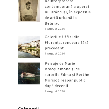
Reinterpretare
contemporană a operei
lui Brâncuși, în expoziție
de artă urbană la
Belgrad
7 August 2026
Galeriile Uffizi din
Florența, renovare fără
precedent
7 August 2026
Peisaje de Marie
Bracquemond și de
surorile Edma și Berthe
Morisot reapar public
după decenii
7 August 2026
Categorii