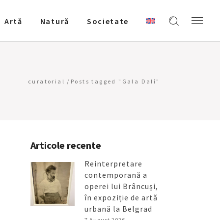
Artǎ
Natură
Societate
curatorial
/
Posts tagged "Gala Dalí"
Articole recente
Reinterpretare
contemporană a
operei lui Brâncuși,
în expoziție de artă
urbană la Belgrad
7 August 2026