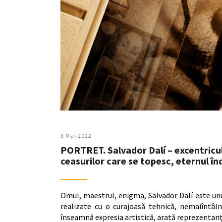
3 Mai 2022
PORTRET. Salvador Dalí – excentricul,
ceasurilor care se topesc, eternul în
Omul, maestrul, enigma, Salvador Dalí este unul 
realizate cu o curajoasă tehnică, nemaiîntâln
înseamnă expresia artistică, arată reprezentanţ