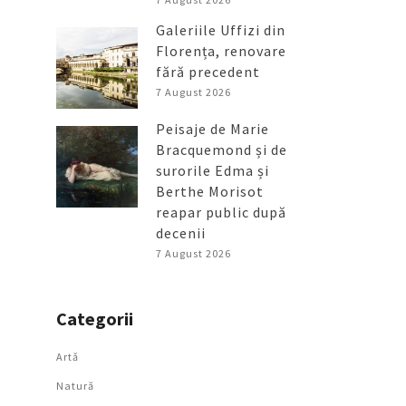
Galeriile Uffizi din
Florența, renovare
fără precedent
7 August 2026
Peisaje de Marie
Bracquemond și de
surorile Edma și
Berthe Morisot
reapar public după
decenii
7 August 2026
Categorii
Artǎ
Natură