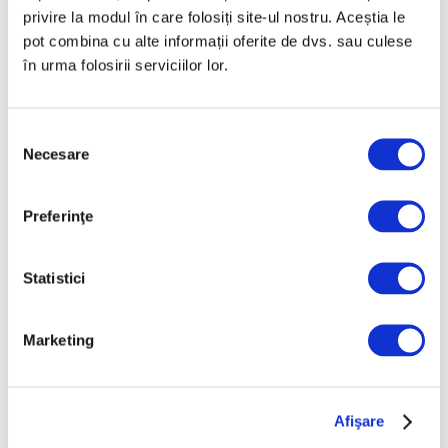
privire la modul în care folosiți site-ul nostru. Aceștia le
Septembrie 2025
pot combina cu alte informații oferite de dvs. sau culese
August 2025
în urma folosirii serviciilor lor.
Iulie 2025
Iunie 2025
Selecția
Mai 2025
Necesare
consimțământului
Aprilie 2025
Martie 2025
Preferinţe
Februarie 2025
Ianuarie 2025
Statistici
Decembrie 2024
Noiembrie 2024
Marketing
Octombrie 2024
Septembrie 2024
Afişare
August 2024