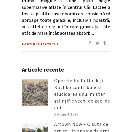
Prima imagine a unei găuri negre
supermasive aflate în centrul Căii Lactee a
fost captată de astronomi care consideră că
aproape toate galaxiile, inclusiv a noastră,
au astfel de regiuni în care gravitația este
atât de mare încât acestea absorb
Continuă lectura >
Articole recente
Operele lui Pollock și
Rothko contribuie la
elucidarea unui mister
științific vechi de zeci de
ani
6 August 2026
Artown Now – O sută de
artiști, în anuala de artă