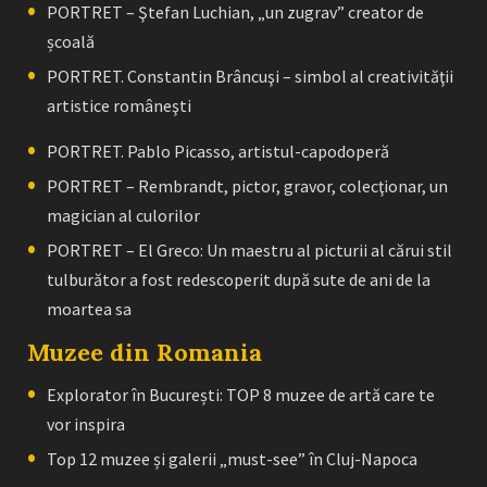
PORTRET – Ştefan Luchian, „un zugrav” creator de
școală
PORTRET. Constantin Brâncuşi – simbol al creativităţii
artistice româneşti
PORTRET. Pablo Picasso, artistul-capodoperă
PORTRET – Rembrandt, pictor, gravor, colecţionar, un
magician al culorilor
PORTRET – El Greco: Un maestru al picturii al cărui stil
tulburător a fost redescoperit după sute de ani de la
moartea sa
Muzee din Romania
Explorator în București: TOP 8 muzee de artă care te
vor inspira
Top 12 muzee și galerii „must-see” în Cluj-Napoca