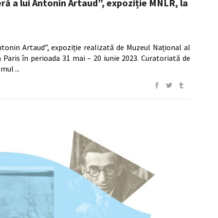
ă a lui Antonin Artaud”, expoziție MNLR, la
tonin Artaud”, expoziție realizată de Muzeul Național al
 Paris în perioada 31 mai – 20 iunie 2023. Curatoriată de
bumul