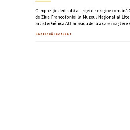
O expoziție dedicată actriței de origine română 
de Ziua Francofoniei la Muzeul Național al Li
artistei Génica Athanasiou de la a cărei naștere
Continuă lectura >