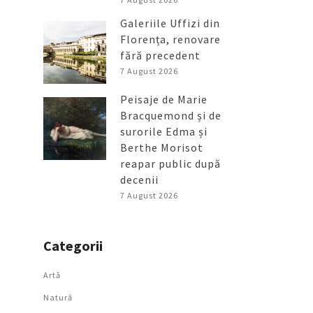
Galeriile Uffizi din
Florența, renovare
fără precedent
7 August 2026
Peisaje de Marie
Bracquemond și de
surorile Edma și
Berthe Morisot
reapar public după
decenii
7 August 2026
Categorii
Artǎ
Natură