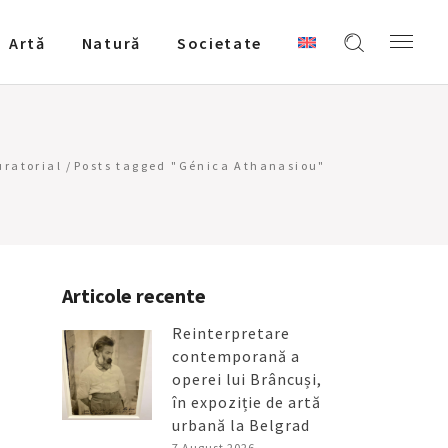
Artǎ
Natură
Societate
uratorial
/
Posts tagged "Génica Athanasiou"
Articole recente
Reinterpretare
contemporană a
operei lui Brâncuși,
în expoziție de artă
urbană la Belgrad
7 August 2026