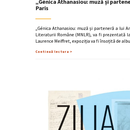
„Génica Athanasiou: muză și partener
Paris
„Génica Athanasiou: muză și parteneră a lui An
Literaturii Române (MNLR), va fi prezentată la
Laurence Meiffret, expoziția va fi însoțită de al
Continuă lectura >