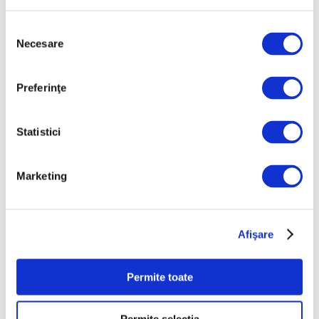
Mai 2026
Selecția
Aprilie 2026
Necesare
consimțământului
Martie 2026
Februarie 2026
Preferinţe
Ianuarie 2026
Statistici
Decembrie 2025
Noiembrie 2025
Marketing
Octombrie 2025
Septembrie 2025
August 2025
Afişare
Iulie 2025
Iunie 2025
Permite toate
Mai 2025
Aprilie 2025
Permite selecția