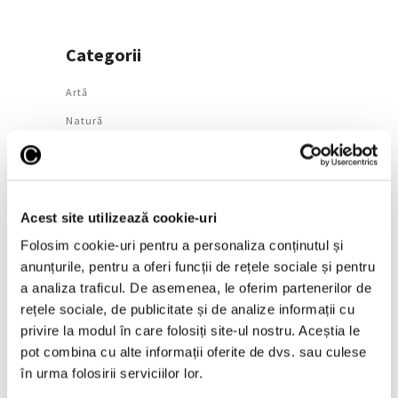
Categorii
Artǎ
Natură
Societate
Urmăreşte-ne pe
Acest site utilizează cookie-uri
Folosim cookie-uri pentru a personaliza conținutul și
anunțurile, pentru a oferi funcții de rețele sociale și pentru
a analiza traficul. De asemenea, le oferim partenerilor de
Arhivă
rețele sociale, de publicitate și de analize informații cu
privire la modul în care folosiți site-ul nostru. Aceștia le
August 2026
pot combina cu alte informații oferite de dvs. sau culese
Iulie 2026
în urma folosirii serviciilor lor.
Iunie 2026