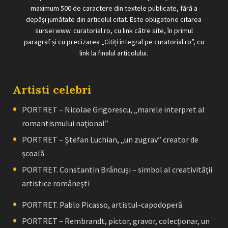
maximum 500 de caractere din textele publicate, fără a
depăși jumătate din articolul citat. Este obligatorie citarea
sursei www. curatorial.ro, cu link către site, în primul
paragraf și cu precizarea „Citiți integral pe curatorial.ro”, cu
link la finalul articolului.
Artisti celebri
PORTRET – Nicolae Grigorescu, „marele interpret al
romantismului naţional”
PORTRET – Ştefan Luchian, „un zugrav” creator de
școală
PORTRET. Constantin Brâncuşi – simbol al creativităţii
artistice româneşti
PORTRET. Pablo Picasso, artistul-capodoperă
PORTRET – Rembrandt, pictor, gravor, colecţionar, un