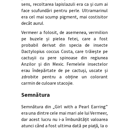
sens, recoltarea lapislazuli era ca și cum ai
face scufundări pentru perle. Ultramarinul
era cel mai scump pigment, mai costisitor
decât aurul.
Vermeer a folosit, de asemenea, vermilion
pe buzele și pielea fetei, care a fost
probabil derivat din specia de insecte
Dactylopius coccus Costa, care trăiește pe
cactușii cu pere spinoase din regiunea
Anzilor și din Mexic. Femelele insectelor
erau îndepărtate de pe cactuși, uscate și
zdrobite pentru a obține un colorant
carmin de culoare stacojie.
Semnătura
Semnătura din „Girl with a Pearl Earring”
era una dintre cele mai mari ale lui Vermeer,
dar acest lucru nu i-a îmbunătățit valoarea
atunci când a fost ultima dată pe piață, la o