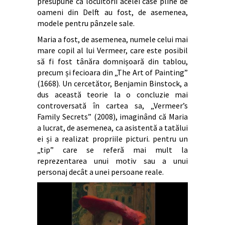
presupune că locuitorii acelei case pline de
oameni din Delft au fost, de asemenea,
modele pentru pânzele sale.
Maria a fost, de asemenea, numele celui mai
mare copil al lui Vermeer, care este posibil
să fi fost tânăra domnișoară din tablou,
precum și fecioara din „The Art of Painting”
(1668). Un cercetător, Benjamin Binstock, a
dus această teorie la o concluzie mai
controversată în cartea sa, „Vermeer’s
Family Secrets” (2008), imaginând că Maria
a lucrat, de asemenea, ca asistentă a tatălui
ei și a realizat propriile picturi. pentru un
„tip” care se referă mai mult la
reprezentarea unui motiv sau a unui
personaj decât a unei persoane reale.