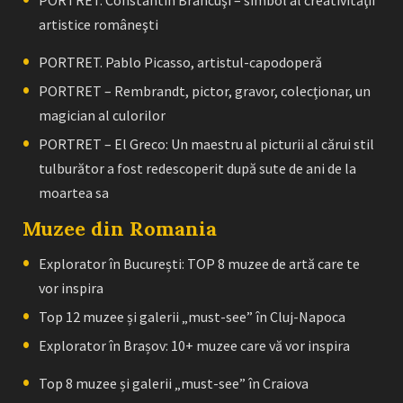
PORTRET. Constantin Brâncuşi – simbol al creativităţii
artistice româneşti
PORTRET. Pablo Picasso, artistul-capodoperă
PORTRET – Rembrandt, pictor, gravor, colecţionar, un
magician al culorilor
PORTRET – El Greco: Un maestru al picturii al cărui stil
tulburător a fost redescoperit după sute de ani de la
moartea sa
Muzee din Romania
Explorator în București: TOP 8 muzee de artă care te
vor inspira
Top 12 muzee și galerii „must-see” în Cluj-Napoca
Explorator în Brașov: 10+ muzee care vă vor inspira
Top 8 muzee și galerii „must-see” în Craiova