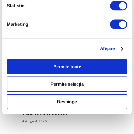
Statistici
Prima retrospectivă completă în
America de Nord a operei
cineastului român Andrei Ujică
Marketing
5 August 2026
Afişare
Permite toate
Permite selecția
Respinge
Arta grădinilor peisagistice, la
Palatul Versailles
4 August 2026