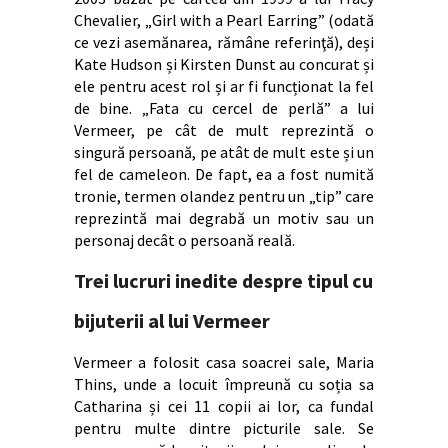
Chevalier, „Girl with a Pearl Earring” (odată
ce vezi asemănarea, rămâne referinţă), deși
Kate Hudson și Kirsten Dunst au concurat și
ele pentru acest rol și ar fi funcționat la fel
de bine. „Fata cu cercel de perlă” a lui
Vermeer, pe cât de mult reprezintă o
singură persoană, pe atât de mult este și un
fel de cameleon. De fapt, ea a fost numită
tronie, termen olandez pentru un „tip” care
reprezintă mai degrabă un motiv sau un
personaj decât o persoană reală.
Trei lucruri inedite despre tipul cu
bijuterii al lui Vermeer
Vermeer a folosit casa soacrei sale, Maria
Thins, unde a locuit împreună cu soția sa
Catharina și cei 11 copii ai lor, ca fundal
pentru multe dintre picturile sale. Se