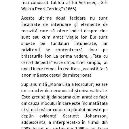
mai cunoscut tablou al lui Vermeer, „Girl
With a Pearl Earring” (1665).
Aceste ultime două fecioare nu sunt
încadrate de interioare și elemente de
recuzită care să ofere indicii despre cine
sunt sau cum arată viețile lor. Ele sunt
siluete pe fundaluri întunecate, iar
privitorul se concentrează doar pe
trăsăturile lor. La prima vedere, „Fata cu
cercel de perlă” este un portret simplu, al
unei tinere femei. În realitate, această fată
anonimă este destul de misterioasă.
Supranumită „Mona Lisa a Nordului”, ea are
un caracter de necunoscut și universalitate.
Este greu să îți dai seama cum arată de fapt
din cauza modului în care este înclinată fața
ei și nici măcar culoarea părului nu este pe
deplin evidentă. Scarlett Johansson,
adolescentă, a interpretat-o în filmul din
2003 bazat pe cartea din 1999 a lui Tracy