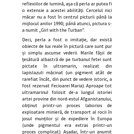
reflexiilor de lumină, așa că perla ar putea fi
o extensie a acestei abilități. Cercelul nici
măcar nu a fost în centrul picturii până la
mijlocul anilor 1990; până atunci, pictura s-
a numit „Girl with the Turban”.
Deci, perla a fost o imitație, dar există
obiecte de lux reale în pictură care sunt pur
și simplu ascunse vederii. Marile fâșii de
țesătură albastră de pe turbanul fetei sunt
pictate în ultramarin, realizat din
lapislazuli măcinat (un pigment atât de
rarefiat încât, din punct de vedere istoric, a
fost rezervat Fecioarei Maria). Aproape tot
ultramarinul folosit de-a lungul istoriei
artei provine din nord-estul Afganistanului,
obținut printr-un proces laborios de
exploatare minieră, de transport al rocii în
josul munților și de expediere în Europa
(unde pigmentul era extras printr-un
proces complicat). Așadar, într-un anumit