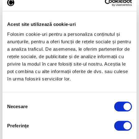
Acest site utilizează cookie-uri
Folosim cookie-uri pentru a personaliza conținutul și
anunțurile, pentru a oferi funcții de rețele sociale și pentru
Războiul, între poem vizual și
a analiza traficul. De asemenea, le oferim partenerilor de
inutilitatea morții, la pictorii
rețele sociale, de publicitate și de analize informații cu
români
privire la modul în care folosiți site-ul nostru. Aceștia le
pot combina cu alte informații oferite de dvs. sau culese
6 August 2026
în urma folosirii serviciilor lor.
Selecția
Necesare
consimțământului
Preferinţe