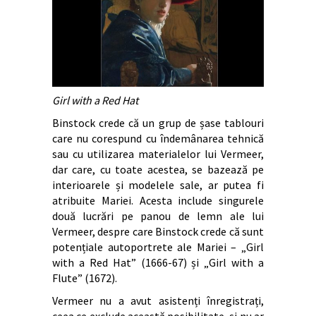
Girl with a Red Hat
Binstock crede că un grup de șase tablouri
care nu corespund cu îndemânarea tehnică
sau cu utilizarea materialelor lui Vermeer,
dar care, cu toate acestea, se bazează pe
interioarele și modelele sale, ar putea fi
atribuite Mariei. Acesta include singurele
două lucrări pe panou de lemn ale lui
Vermeer, despre care Binstock crede că sunt
potențiale autoportrete ale Mariei – „Girl
with a Red Hat” (1666-67) și „Girl with a
Flute” (1672).
Vermeer nu a avut asistenți înregistrați,
ceea ce exclude această posibilitate, și nu ar