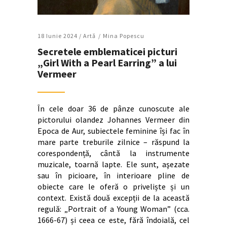
18 Iunie 2024 /
Artǎ
Mina Popescu
Secretele emblematicei picturi
„Girl With a Pearl Earring” a lui
Vermeer
În cele doar 36 de pânze cunoscute ale
pictorului olandez Johannes Vermeer din
Epoca de Aur, subiectele feminine își fac în
mare parte treburile zilnice – răspund la
corespondență, cântă la instrumente
muzicale, toarnă lapte. Ele sunt, aşezate
sau în picioare, în interioare pline de
obiecte care le oferă o priveliște și un
context. Există două excepții de la această
regulă: „Portrait of a Young Woman” (cca.
1666-67) și ceea ce este, fără îndoială, cel