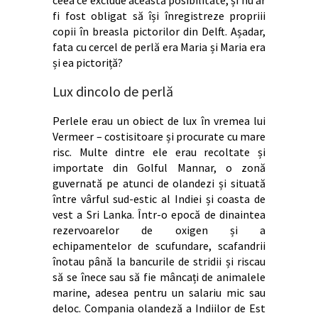
fi fost obligat să își înregistreze propriii
copii în breasla pictorilor din Delft. Așadar,
fata cu cercel de perlă era Maria și Maria era
și ea pictoriță?
Lux dincolo de perlă
Perlele erau un obiect de lux în vremea lui
Vermeer – costisitoare și procurate cu mare
risc. Multe dintre ele erau recoltate și
importate din Golful Mannar, o zonă
guvernată pe atunci de olandezi și situată
între vârful sud-estic al Indiei și coasta de
vest a Sri Lanka. Într-o epocă de dinaintea
rezervoarelor de oxigen și a
echipamentelor de scufundare, scafandrii
înotau până la bancurile de stridii și riscau
să se înece sau să fie mâncați de animalele
marine, adesea pentru un salariu mic sau
deloc. Compania olandeză a Indiilor de Est