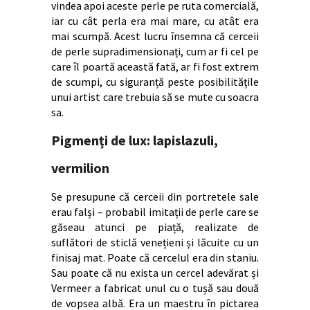
vindea apoi aceste perle pe ruta comercială,
iar cu cât perla era mai mare, cu atât era
mai scumpă. Acest lucru însemna că cerceii
de perle supradimensionați, cum ar fi cel pe
care îl poartă această fată, ar fi fost extrem
de scumpi, cu siguranță peste posibilitățile
unui artist care trebuia să se mute cu soacra
sa.
Pigmenţi de lux: lapislazuli,
vermilion
Se presupune că cerceii din portretele sale
erau falși – probabil imitații de perle care se
găseau atunci pe piață, realizate de
suflători de sticlă venețieni și lăcuite cu un
finisaj mat. Poate că cercelul era din staniu.
Sau poate că nu exista un cercel adevărat și
Vermeer a fabricat unul cu o tușă sau două
de vopsea albă. Era un maestru în pictarea