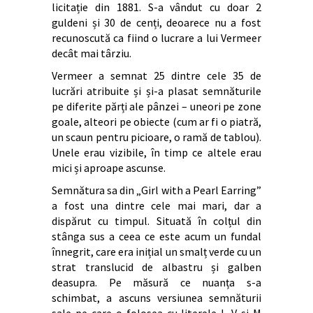
licitație din 1881. S-a vândut cu doar 2
guldeni și 30 de cenți, deoarece nu a fost
recunoscută ca fiind o lucrare a lui Vermeer
decât mai târziu.
Vermeer a semnat 25 dintre cele 35 de
lucrări atribuite și și-a plasat semnăturile
pe diferite părți ale pânzei – uneori pe zone
goale, alteori pe obiecte (cum ar fi o piatră,
un scaun pentru picioare, o ramă de tablou).
Unele erau vizibile, în timp ce altele erau
mici și aproape ascunse.
Semnătura sa din „Girl with a Pearl Earring”
a fost una dintre cele mai mari, dar a
dispărut cu timpul. Situată în colțul din
stânga sus a ceea ce este acum un fundal
înnegrit, care era inițial un smalț verde cu un
strat translucid de albastru și galben
deasupra. Pe măsură ce nuanța s-a
schimbat, a ascuns versiunea semnăturii
sale pe care o folosea cu literele I, V și M