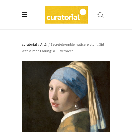
curatorial
/
Artǎ
/
Secretele emblematicei picturi „Girl
With a Pearl Earring” a lui Vermeer