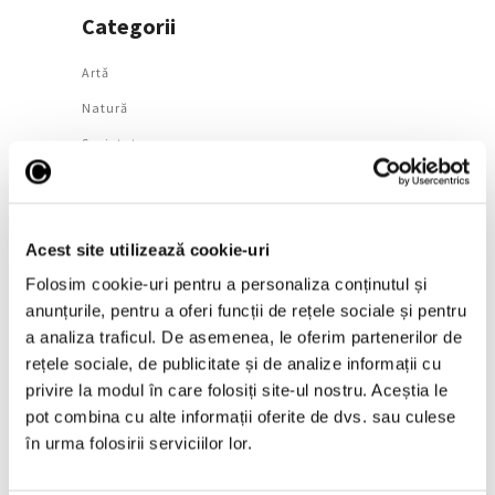
Categorii
Artǎ
Natură
Societate
Urmăreşte-ne pe
Acest site utilizează cookie-uri
Folosim cookie-uri pentru a personaliza conținutul și
anunțurile, pentru a oferi funcții de rețele sociale și pentru
Arhivă
a analiza traficul. De asemenea, le oferim partenerilor de
rețele sociale, de publicitate și de analize informații cu
August 2026
privire la modul în care folosiți site-ul nostru. Aceștia le
Iulie 2026
pot combina cu alte informații oferite de dvs. sau culese
în urma folosirii serviciilor lor.
Iunie 2026
Mai 2026