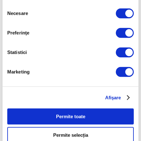
Aprilie 2026
Selecția
Necesare
consimțământului
Martie 2026
Februarie 2026
Preferinţe
Ianuarie 2026
Decembrie 2025
Statistici
Noiembrie 2025
Octombrie 2025
Marketing
Septembrie 2025
August 2025
Iulie 2025
Afişare
Iunie 2025
Permite toate
Mai 2025
Aprilie 2025
Permite selecția
Martie 2025