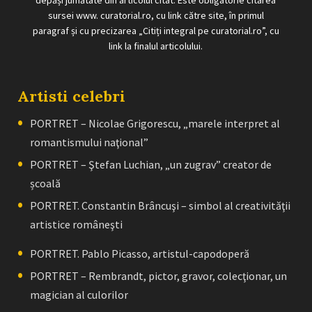
depăși jumătate din articolul citat. Este obligatorie citarea
sursei www. curatorial.ro, cu link către site, în primul
paragraf și cu precizarea „Citiți integral pe curatorial.ro”, cu
link la finalul articolului.
Artisti celebri
PORTRET – Nicolae Grigorescu, „marele interpret al
romantismului naţional”
PORTRET – Ştefan Luchian, „un zugrav” creator de
școală
PORTRET. Constantin Brâncuşi – simbol al creativităţii
artistice româneşti
PORTRET. Pablo Picasso, artistul-capodoperă
PORTRET – Rembrandt, pictor, gravor, colecţionar, un
magician al culorilor