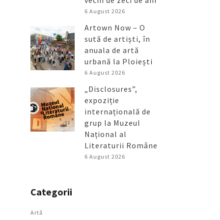
vechi de zeci de ani
6 August 2026
Artown Now – O
sută de artiști, în
anuala de artă
urbană la Ploiești
6 August 2026
„Disclosures”,
expoziție
internațională de
grup la Muzeul
Național al
Literaturii Române
6 August 2026
Categorii
Artǎ