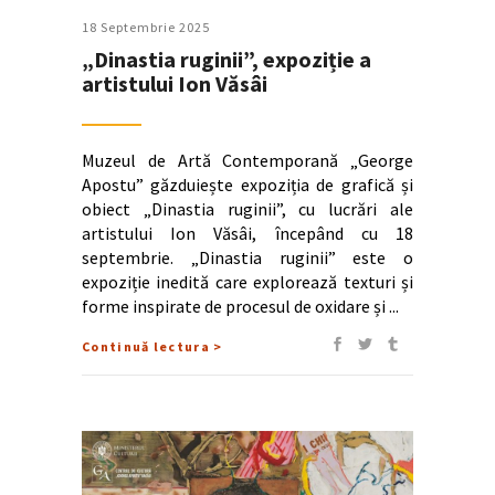
18 Septembrie 2025
„Dinastia ruginii”, expoziție a
artistului Ion Văsâi
Muzeul de Artă Contemporană „George
Apostu” găzduiește expoziția de grafică și
obiect „Dinastia ruginii”, cu lucrări ale
artistului Ion Văsâi, începând cu 18
septembrie. „Dinastia ruginii” este o
expoziție inedită care explorează texturi și
forme inspirate de procesul de oxidare și
Continuă lectura >