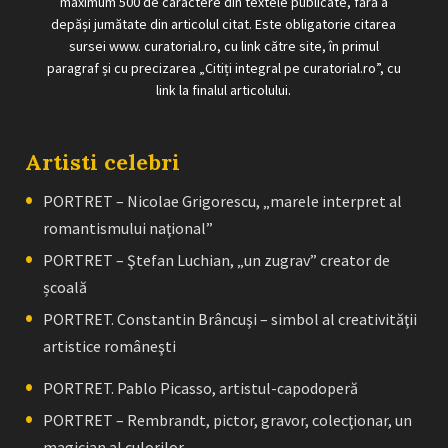
maximum 500 de caractere din textele publicate, fără a
depăși jumătate din articolul citat. Este obligatorie citarea
sursei www. curatorial.ro, cu link către site, în primul
paragraf și cu precizarea „Citiți integral pe curatorial.ro”, cu
link la finalul articolului.
Artisti celebri
PORTRET – Nicolae Grigorescu, „marele interpret al
romantismului naţional”
PORTRET – Ştefan Luchian, „un zugrav” creator de
școală
PORTRET. Constantin Brâncuşi – simbol al creativităţii
artistice româneşti
PORTRET. Pablo Picasso, artistul-capodoperă
PORTRET – Rembrandt, pictor, gravor, colecţionar, un
magician al culorilor