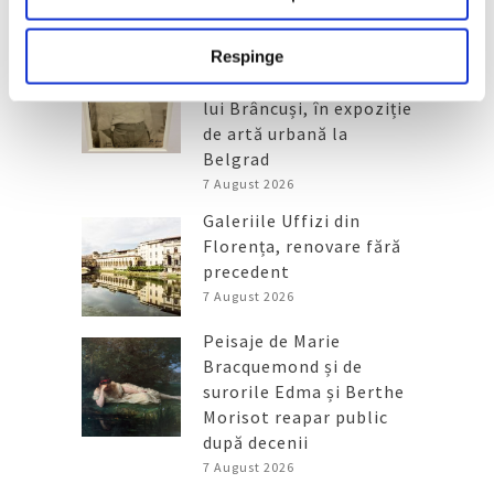
Articole recente
Reinterpretare
Respinge
contemporană a operei
lui Brâncuși, în expoziție
de artă urbană la
Belgrad
7 August 2026
Galeriile Uffizi din
Florența, renovare fără
precedent
7 August 2026
Peisaje de Marie
Bracquemond și de
surorile Edma și Berthe
Morisot reapar public
după decenii
7 August 2026