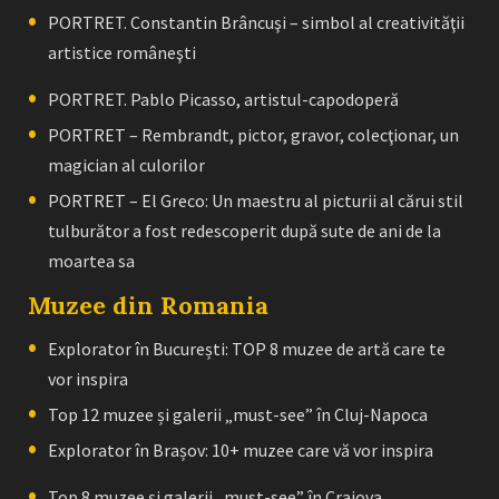
PORTRET. Constantin Brâncuşi – simbol al creativităţii
artistice româneşti
PORTRET. Pablo Picasso, artistul-capodoperă
PORTRET – Rembrandt, pictor, gravor, colecţionar, un
magician al culorilor
PORTRET – El Greco: Un maestru al picturii al cărui stil
tulburător a fost redescoperit după sute de ani de la
moartea sa
Muzee din Romania
Explorator în București: TOP 8 muzee de artă care te
vor inspira
Top 12 muzee și galerii „must-see” în Cluj-Napoca
Explorator în Brașov: 10+ muzee care vă vor inspira
Top 8 muzee și galerii „must-see” în Craiova