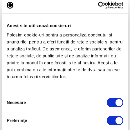
5 August 2026
Jeff Koons, la Muzeul de
Artă Cicladică din Atena
Acest site utilizează cookie-uri
5 August 2026
Folosim cookie-uri pentru a personaliza conținutul și
anunțurile, pentru a oferi funcții de rețele sociale și pentru
a analiza traficul. De asemenea, le oferim partenerilor de
rețele sociale, de publicitate și de analize informații cu
Categorii
privire la modul în care folosiți site-ul nostru. Aceștia le
Artǎ
pot combina cu alte informații oferite de dvs. sau culese
în urma folosirii serviciilor lor.
Natură
Societate
Selecția
Necesare
consimțământului
Urmăreşte-ne pe
Preferinţe