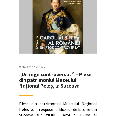
9 Noiembrie 2022
„Un rege controversat” – Piese
din patrimoniul Muzeului
Național Peleș, la Suceava
Piese din patrimoniul Muzeului Național
Peleș vor fi expuse la Muzeul de Istorie din
Suceava sub titlul „Carol al II–lea al