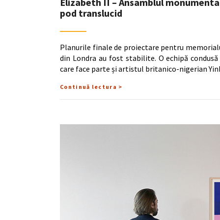
Elizabeth II – Ansamblul monumental 
pod translucid
Planurile finale de proiectare pentru memorialu
din Londra au fost stabilite. O echipă condus
care face parte și artistul britanico-nigerian Yi
Continuă lectura >