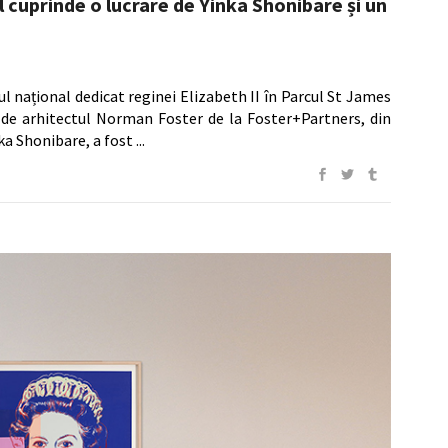
cuprinde o lucrare de Yinka Shonibare și un
l național dedicat reginei Elizabeth II în Parcul St James
ă de arhitectul Norman Foster de la Foster+Partners, din
nka Shonibare, a fost