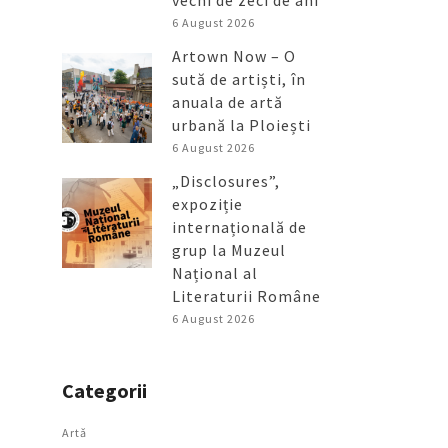
vechi de zeci de ani
6 August 2026
Artown Now – O
sută de artiști, în
anuala de artă
urbană la Ploiești
6 August 2026
„Disclosures”,
expoziție
internațională de
grup la Muzeul
Național al
Literaturii Române
6 August 2026
Categorii
Artǎ