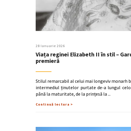
28 Ianuarie 2026
Viața reginei Elizabeth II în stil – 
premieră
Stilul remarcabil al celui mai longeviv monarh br
intermediul ținutelor purtate de-a lungul celor
până la maturitate, de la prințesă la
Continuă lectura >