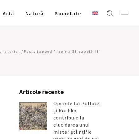
Artǎ
Natură
Societate
uratorial
/
Posts tagged "regina Elizabeth II"
Articole recente
Operele lui Pollock
și Rothko
contribuie la
elucidarea unui
mister științific