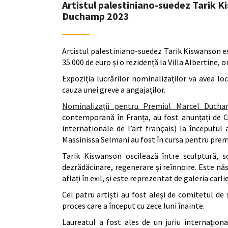
Artistul palestiniano-suedez Tarik K
Duchamp 2023
Artistul palestiniano-suedez Tarik Kiswanson e
35.000 de euro și o rezidență la Villa Albertine, 
Expoziția lucrărilor nominalizaților va avea l
cauza unei greve a angajaților.
Nominalizații pentru Premiul Marcel Duch
contemporană în Franța, au fost anunțați de C
internationale de l’art français) la începutul 
Massinissa Selmani au fost în cursa pentru premiu
Tarik Kiswanson oscilează între sculptură, s
dezrădăcinare, regenerare și reînnoire. Este năs
aflați în exil, și este reprezentat de galeria carli
Cei patru artiști au fost aleși de comitetul de
proces care a început cu zece luni înainte.
Laureatul a fost ales de un juriu internaționa