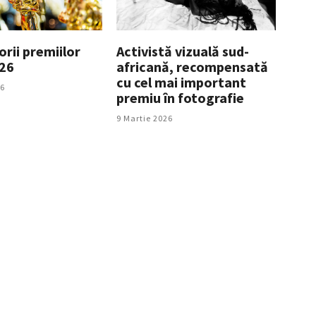
rii premiilor
Activistă vizuală sud-
26
africană, recompensată
cu cel mai important
26
premiu în fotografie
9 Martie 2026