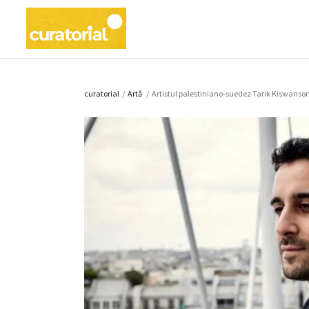
curatorial
/
Artǎ
/
Artistul palestiniano-suedez Tarik Kiswanso