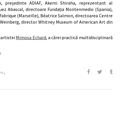
 președinte ADIAF, Akemi Shiraha, reprezentant al
uez Abascal, directoare Fundația Montenmedio (Spania),
Fabrique (Marseille), Béatrice Salmon, directoarea Centre
. Weinberg, director Whitney Museum of American Art din
artistei
Mimosa Echard
, a cărei practică multidisciplinară
s
,
iu