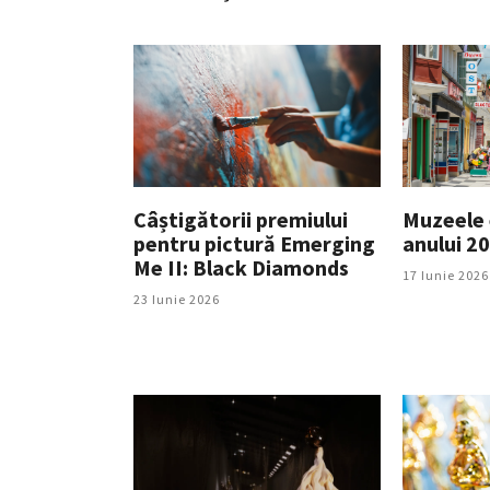
Câștigătorii premiului
Muzeele 
pentru pictură Emerging
anului 2
Me II: Black Diamonds
17 Iunie 2026
23 Iunie 2026