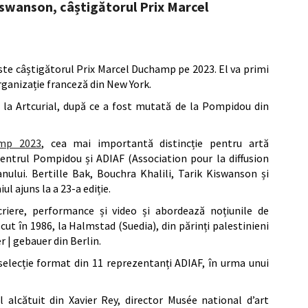
iswanson, câștigătorul Prix Marcel
ste câștigătorul Prix Marcel Duchamp pe 2023. El va primi
organizație franceză din New York.
oc la Artcurial, după ce a fost mutată de la Pompidou din
amp 2023
, cea mai importantă distincție pentru artă
entrul Pompidou și ADIAF (Association pour la diffusion
anului. Bertille Bak, Bouchra Khalili, Tarik Kiswanson și
l ajuns la a 23-a ediție.
criere, performance și video și abordează noțiunile de
cut în 1986, la Halmstad (Suedia), din părinți palestinieni
er | gebauer din Berlin.
 selecție format din 11 reprezentanți ADIAF, în urma unui
l alcătuit din Xavier Rey, director Musée national d’art