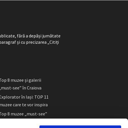
ublicate, fără a depăși jumătate
paragraf și cu precizarea „Citiți
Top 8 muzee și galerii
„must-see” în Craiova
Explorator în Iași: TOP 11
muzee care te vor inspira
Top 8 muzee „must-see”
în Sibiu