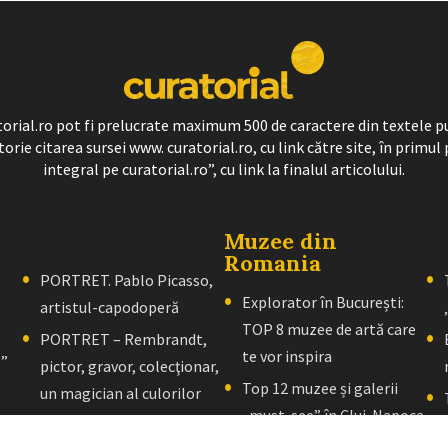
ratorial.ro pot fi prelucrate maximum 500 de caractere din textele p
torie citarea sursei www. curatorial.ro, cu link către site, în primul 
integral pe curatorial.ro”, cu link la finalul articolului.
Muzee din
Romania
PORTRET. Pablo Picasso,
Explorator în București:
artistul-capodoperă
TOP 8 muzee de artă care
PORTRET – Rembrandt,
te vor inspira
l”
pictor, gravor, colecţionar,
Top 12 muzee și galerii
un magician al culorilor
„must-see” în Cluj-Napoca
PORTRET – El Greco: Un
Explorator în Brașov: 10+