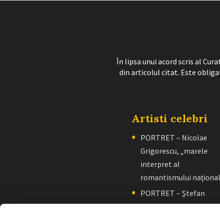
În lipsa unui acord scris al Cu
din articolul citat. Este obliga
Artisti celebri
PORTRET – Nicolae
Grigorescu, „marele
interpret al
romantismului naţiona
PORTRET – Ştefan
Luchian, „un zugrav”
creator de școală