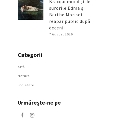
Bracquemond și de
surorile Edma și
Berthe Morisot
reapar public după
decenii
7 August 2026
Categorii
Artǎ
Natură
Societate
Urmăreşte-ne pe