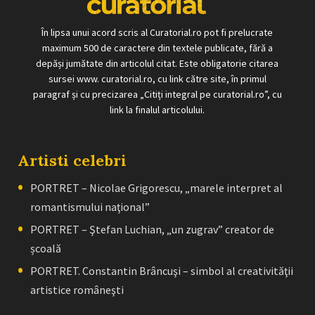
În lipsa unui acord scris al Curatorial.ro pot fi prelucrate
maximum 500 de caractere din textele publicate, fără a
depăși jumătate din articolul citat. Este obligatorie citarea
sursei www. curatorial.ro, cu link către site, în primul
paragraf și cu precizarea „Citiți integral pe curatorial.ro”, cu
link la finalul articolului.
Artisti celebri
PORTRET – Nicolae Grigorescu, „marele interpret al
romantismului naţional”
PORTRET – Ştefan Luchian, „un zugrav” creator de
școală
PORTRET. Constantin Brâncuşi – simbol al creativităţii
artistice româneşti