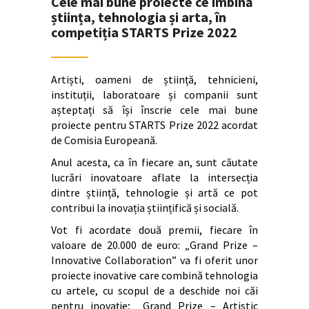
Cele mai bune proiecte ce îmbină
știința, tehnologia și arta, în
competiția STARTS Prize 2022
Artiști, oameni de știință, tehnicieni,
instituții, laboratoare și companii sunt
așteptați să își înscrie cele mai bune
proiecte pentru STARTS Prize 2022 acordat
de Comisia Europeană.
Anul acesta, ca în fiecare an, sunt căutate
lucrări inovatoare aflate la intersecția
dintre știință, tehnologie și artă ce pot
contribui la inovația științifică și socială.
Vot fi acordate două premii, fiecare în
valoare de 20.000 de euro: „Grand Prize –
Innovative Collaboration” va fi oferit unor
proiecte inovative care combină tehnologia
cu artele, cu scopul de a deschide noi căi
pentru inovație; „Grand Prize – Artistic