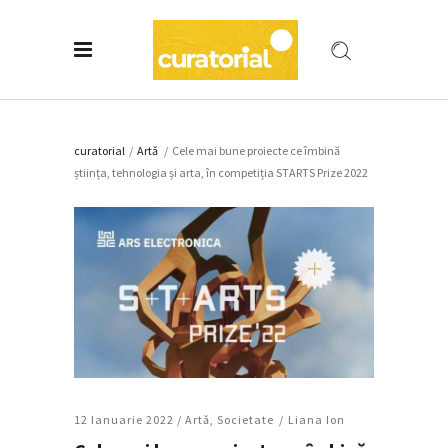
curatorial
/
Artǎ
/
Cele mai bune proiecte ce îmbină
știința, tehnologia și arta, în competiția STARTS Prize 2022
12 Ianuarie 2022 /
Artǎ
,
Societate
Liana Ion