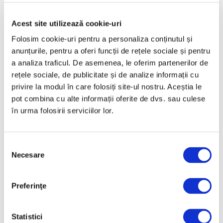
Acest site utilizează cookie-uri
Articole recente
Folosim cookie-uri pentru a personaliza conținutul și
anunțurile, pentru a oferi funcții de rețele sociale și pentru
Reinterpretare
a analiza traficul. De asemenea, le oferim partenerilor de
contemporană a operei
rețele sociale, de publicitate și de analize informații cu
lui Brâncuși, în expoziție
privire la modul în care folosiți site-ul nostru. Aceștia le
de artă urbană la
pot combina cu alte informații oferite de dvs. sau culese
Belgrad
în urma folosirii serviciilor lor.
7 August 2026
Galeriile Uffizi din
Florența, renovare fără
Selecția
precedent
Necesare
consimțământului
7 August 2026
Peisaje de Marie
Preferinţe
Bracquemond și de
surorile Edma și Berthe
Statistici
Morisot reapar public