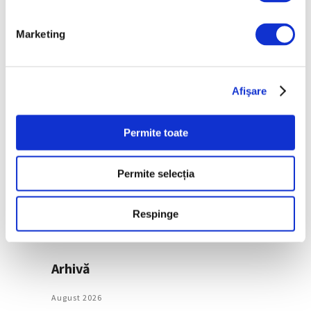
după decenii
7 August 2026
Marketing
Categorii
Afişare
Artǎ
Natură
Permite toate
Societate
Permite selecția
Urmăreşte-ne pe
Respinge
Arhivă
August 2026