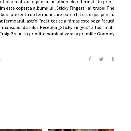
arhol a realizat-o pentru un album de referință. Un prim-
nim este coperta albumului „Sticky Fingers” al trupei The
album prezenta un fermoar care putea fi tras în jos pentru
nat fermoarul, astfel încât tot ce a rămas este poza făcută
pe manșonul discului. Recepția „Sticky Fingers” a fost mult
ul Craig Braun au primit o nominalizare la premiile Grammy
e