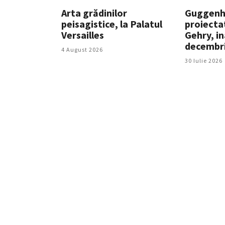
Arta grădinilor
Guggenh
peisagistice, la Palatul
proiecta
Versailles
Gehry, i
decembr
4 August 2026
30 Iulie 2026