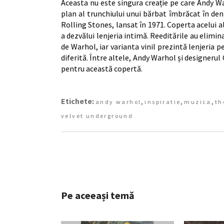
Aceasta nu este singura creație pe care Andy W
plan al trunchiului unui bărbat îmbrăcat în de
Rolling Stones, lansat în 1971. Coperta acelui 
a dezvălui lenjeria intimă. Reeditările au elimi
de Warhol, iar varianta vinil prezintă lenjeria 
diferită. Între altele, Andy Warhol și designer
pentru această copertă.
Etichete:
,
,
,
andy warhol
inspiratie
muzica
th
velvet underground
Pe aceeași temă