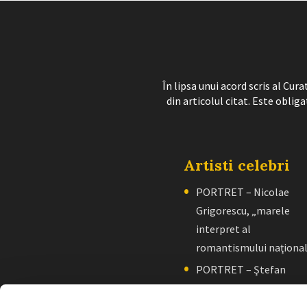
În lipsa unui acord scris al Cu
din articolul citat. Este obliga
Artisti celebri
PORTRET – Nicolae
Grigorescu, „marele
interpret al
romantismului naţiona
PORTRET – Ştefan
Luchian, „un zugrav”
creator de școală