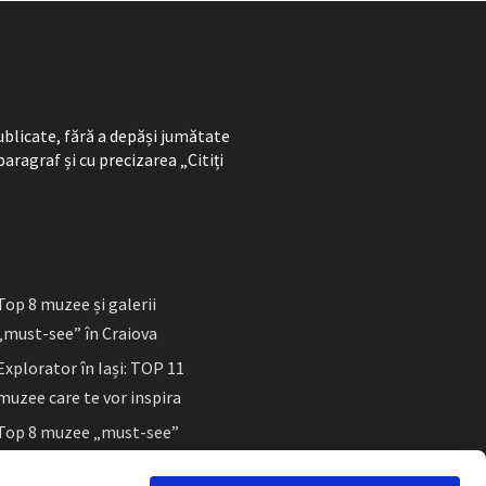
ublicate, fără a depăși jumătate
paragraf și cu precizarea „Citiți
Top 8 muzee și galerii
„must-see” în Craiova
Explorator în Iași: TOP 11
muzee care te vor inspira
Top 8 muzee „must-see”
în Sibiu