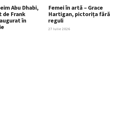
eim Abu Dhabi,
Femei în artă – Grace
t de Frank
Hartigan, pictorița fără
naugurat în
reguli
ie
27 Iulie 2026