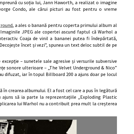
 împreună cu soția lui, Jann Haworth, a realizat o imagine
orge Condo, ale cărui picturi au fost pentru o vreme
ground
, a ales o banană pentru coperta primului album al
 Imaginile JPEG ale copertei ascund faptul că Warhol a
teractiv. Coaja de vinil a bananei putea fi îndepărtată,
Decojește încet și vezi”, spunea un text deloc subtil de pe
 excepție – sunetele sale agresive și versurile subversive
nțe sonore ulterioare – „The Velvet Underground & Nico”
u difuzat, iar în topul Billboard 200 a ajuns doar pe locul
 în crearea albumului. El a fost cel care a pus în legătură
 ajuns să ia parte la reprezentațiile „Exploding Plastic
plicarea lui Warhol nu a contribuit prea mult la creșterea