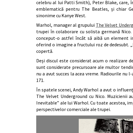
celebru al lui Patti Smith), Peter Blake, care,
emblematică pentru The Beatles, și chiar Ge
sinonime cu Kanye West.
Warhol, manager al grupului
The Velvet Under
trupei în colaborare cu solista germană Nico.
conceput-o astfel încât să aibă un element in
oferind o imagine a fructului roz de dedesubt. „
copertă.
Deși discul este considerat acum o realizare de
sunt considerate precursoare ale multor tendi
nu a avut succes la acea vreme. Radiourile nu l-a
171.
În spatele scenei, Andy Warhol a avut o influență
The Velvet Underground cu Nico. Muzicienii au
Inevitable” ale lui Warhol. Cu toate acestea, im
perspectivelor comerciale ale trupei.