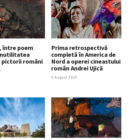
, între poem
Prima retrospectivă
inutilitatea
completă în America de
a pictorii români
Nord a operei cineastului
român Andrei Ujică
6
5 August 2026