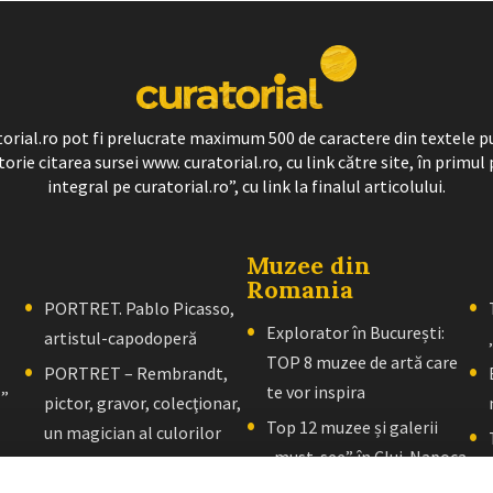
ratorial.ro pot fi prelucrate maximum 500 de caractere din textele p
torie citarea sursei www. curatorial.ro, cu link către site, în primul 
integral pe curatorial.ro”, cu link la finalul articolului.
Muzee din
Romania
PORTRET. Pablo Picasso,
Explorator în București:
artistul-capodoperă
TOP 8 muzee de artă care
PORTRET – Rembrandt,
te vor inspira
l”
pictor, gravor, colecţionar,
Top 12 muzee și galerii
un magician al culorilor
„must-see” în Cluj-Napoca
PORTRET – El Greco: Un
Explorator în Brașov: 10+