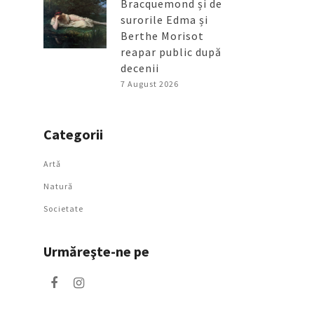
Bracquemond și de
surorile Edma și
Berthe Morisot
reapar public după
decenii
7 August 2026
Categorii
Artǎ
Natură
Societate
Urmăreşte-ne pe