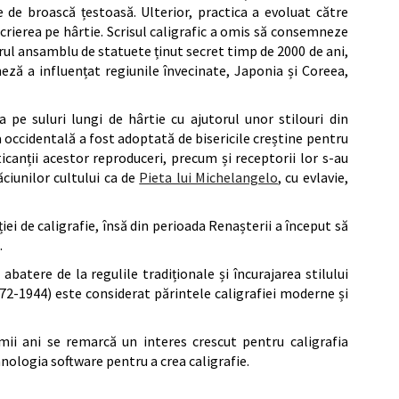
de broască țestoasă. Ulterior, practica a evoluat către
scrierea pe hârtie. Scrisul caligrafic a omis să consemneze
brul ansamblu de statuete ținut secret timp de 2000 de ani,
ineză a influențat regiunile învecinate, Japonia și Coreea,
 pe suluri lungi de hârtie cu ajutorul unor stilouri din
a occidentală a fost adoptată de bisericile creștine pentru
icanții acestor reproduceri, precum și receptorii lor s-au
ăciunilor cultului ca de
Pieta lui Michelangelo
, cu evlavie,
iei de caligrafie, însă din perioada Renașterii a început să
.
batere de la regulile tradiționale și încurajarea stilului
872-1944) este considerat părintele caligrafiei moderne și
imii ani se remarcă un interes crescut pentru caligrafia
hnologia software pentru a crea caligrafie.