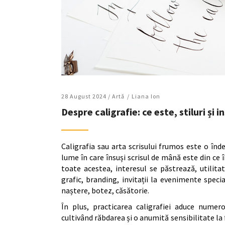
28 August 2024 /
Artǎ
Liana Ion
Despre caligrafie: ce este, stiluri și
Caligrafia sau arta scrisului frumos este o înde
lume în care însuși scrisul de mână este din ce î
toate acestea, interesul se păstrează, utilitate
grafic, branding, invitații la evenimente speci
naștere, botez, căsătorie.
În plus, practicarea caligrafiei aduce numero
cultivând răbdarea și o anumită sensibilitate l