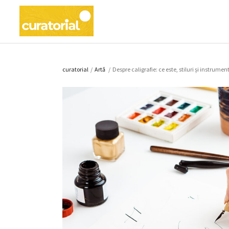
curatorial
/
Artǎ
/
Despre caligrafie: ce este, stiluri și instrume