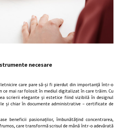
 instrumente necesare
letnicire care pare să-și fi pierdut din importanță într-o
n ce mai rar folosit în mediul digitalizat în care trăim. Cu
a scrierii elegante și estetice fiind vizibilă în designul
ale și chiar în documente administrative – certificate de
ase beneficii pasionaților, îmbunătățind concentrarea,
a frumos, care transformă scrisul de mână într-o adevărată