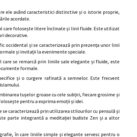
re ele având caracteristici distinctive și o istorie proprie,
zările acordate.
l care folosește litere înclinate și linii fluide. Este utilizat
uri decorative.
fic occidental și se caracterizează prin prezența unor linii
ormale și invitații la evenimente speciale.
l care se remarcă prin liniile sale elegante și fluide, este
 documente formale.
pecifice și o curgere rafinată a semnelor. Este frecvent
islamului.
binarea tușelor groase cu cele subțiri, fiecare grosime și
olosește pentru a exprima emoții și idei.
e se caracterizează prin utilizarea stilourilor cu pensulă și
ste parte integrantă a meditației budiste Zen și a altor
grafie, în care liniile simple și elegante servesc pentru o