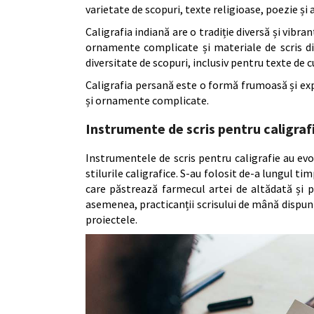
varietate de scopuri, texte religioase, poezie și 
Caligrafia indiană are o tradiție diversă și vibra
ornamente complicate și materiale de scris dif
diversitate de scopuri, inclusiv pentru texte de cu
Caligrafia persană este o formă frumoasă și expre
și ornamente complicate.
Instrumente de scris pentru caligraf
Instrumentele de scris pentru caligrafie au evo
stilurile caligrafice. S-au folosit de-a lungul ti
care păstrează farmecul artei de altădată și pu
asemenea, practicanții scrisului de mână dispun
proiectele.