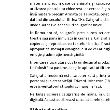
materiale precum oase de animale și carapace 
utilizarea pensulelor chinezești de cerneală și 
însă mistere precum
Armata de Teracotă
, cele
datând din secolul al III-lea î.Hr. Caligrafia ch
unde s-au dezvoltat stiluri caligrafice unice.
În Roma antică, caligrafia presupunea scrierea
trestie sau pană înmuiată în cerneală. Caligrafi
copierea și reproducerea textelor biblice. Pract
apropiat de mesajul evanghelic și de cel al rug
emoție și admirație nemărginită.
Inventarea tiparului a dus la un declin al producț
fie folosită ca pasiune, dar și în aplicații utilitare
Caligrafia modernă este caracterizată printr-o a
personal și a creativității. Edward Johnston (1
este inventatorul stiloului cu margine lată.
Pe lângă scrierea caligrafică de mână, în ult
digitală. Aceasta utilizează calculatoarele și te
Stiluri caligrafice