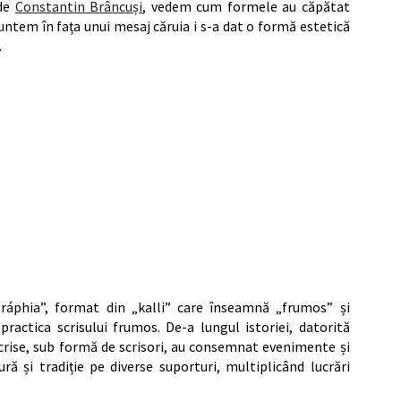
 de
Constantin Brâncuși
, vedem cum formele au căpătat
suntem în fața unui mesaj căruia i s-a dat o formă estetică
.
gráphia”, format din „kalli” care înseamnă „frumos” și
practica scrisului frumos. De-a lungul istoriei, datorită
crise, sub formă de scrisori, au consemnat evenimente și
ură și tradiție pe diverse suporturi, multiplicând lucrări