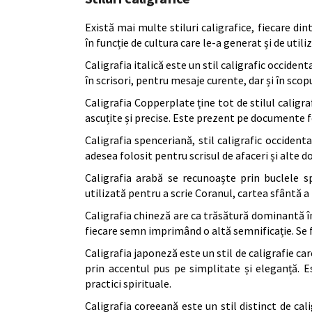
Există mai multe stiluri caligrafice, fiecare dint
în funcție de cultura care le-a generat și de utili
Caligrafia italică este un stil caligrafic occidenta
în scrisori, pentru mesaje curente, dar și în scop
Caligrafia Copperplate ține tot de stilul caligra
ascuțite și precise. Este prezent pe documente f
Caligrafia spenceriană, stil caligrafic occidenta
adesea folosit pentru scrisul de afaceri și alte
Caligrafia arabă se recunoaște prin buclele s
utilizată pentru a scrie Coranul, cartea sfântă a 
Caligrafia chineză are ca trăsătură dominantă îm
fiecare semn imprimând o altă semnificație. Se f
Caligrafia japoneză este un stil de caligrafie car
prin accentul pus pe simplitate și eleganță. E
practici spirituale.
Caligrafia coreeană este un stil distinct de cali