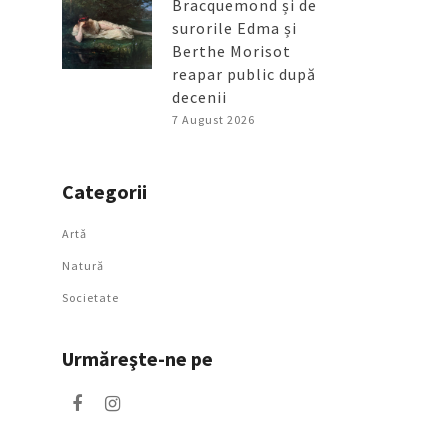
Bracquemond și de
surorile Edma și
Berthe Morisot
reapar public după
decenii
7 August 2026
Categorii
Artǎ
Natură
Societate
Urmăreşte-ne pe