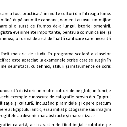
care a fost practicată în multe culturi din întreaga lume.
i de mână după anumite canoane, oamenii au avut un mijloc
e și o sursă de frumos de-a lungul istoriei omenirii.
nregistra evenimente importante, pentru a comunica idei și
emenea, o formă de artă de înaltă calificare care necesită
a încă materie de studiu în programa școlară a claselor
ifrat este apreciat la examenele scrise care se susțin în
bine delimitată, cu tehnici, stiluri și instrumente de scris
cunoscută în istorie în multe culturi de pe glob, în funcție
 vechi exemple cunoscute de caligrafie provin din Egiptul
lizație și cultură, incluzând piramidele și opere precum
riere al Egiptului antic, erau inițial pictograme sau imagini
roglifele au devenit mai abstracte și mai stilizate.
afiei ca artă, aici caracterele fiind inițial sculptate pe