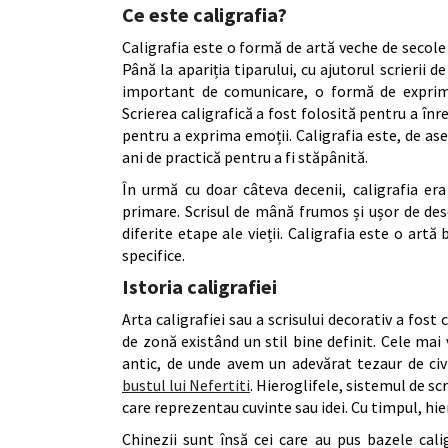
Ce este caligrafia?
Caligrafia este o formă de artă veche de secole 
Până la apariția tiparului, cu ajutorul scrieri
important de comunicare, o formă de exprimar
Scrierea caligrafică a fost folosită pentru a î
pentru a exprima emoții. Caligrafia este, de as
ani de practică pentru a fi stăpânită.
În urmă cu doar câteva decenii, caligrafia er
primare. Scrisul de mână frumos și ușor de desc
diferite etape ale vieții. Caligrafia este o artă 
specifice.
Istoria caligrafiei
Arta caligrafiei sau a scrisului decorativ a fost 
de zonă existând un stil bine definit. Cele mai
antic, de unde avem un adevărat tezaur de civi
bustul lui Nefertiti
. Hieroglifele, sistemul de sc
care reprezentau cuvinte sau idei. Cu timpul, hie
Chinezii sunt însă cei care au pus bazele caligr