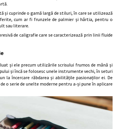
artă.
ntă și cuprinde o gamă largă de stiluri, în care se utilizează
erite, cum ar fi frunzele de palmier și hârtia, pentru o
lt sau literare.
sivă de caligrafie care se caracterizează prin linii fluide
ie
luat și ele precum utilizările scrisului frumos de mână și
mpului și încă se folosesc unele instrumente vechi, în seturi
n la încercare răbdarea și abilitățile pasionaților ei. De
 de o serie de unelte moderne pentru a-și pune în aplicare