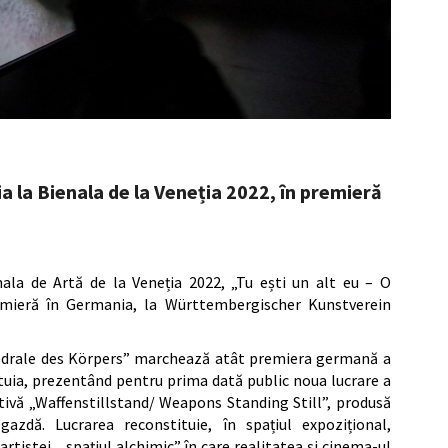
 la Bienala de la Veneția 2022, în premieră
ala de Artă de la Veneția 2022, „Tu ești un alt eu – O
remieră în Germania, la Württembergischer Kunstverein
hedrale des Körpers” marchează atât premiera germană a
estuia, prezentând pentru prima dată public noua lucrare a
ativă „Waffenstillstand/ Weapons Standing Still”, produsă
gazdă. Lucrarea reconstituie, în spațiul expozițional,
artistei, „spațiul alchimic” în care realitatea și cinema-ul