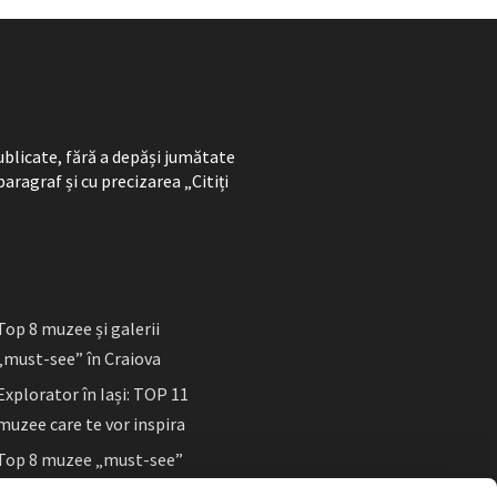
ublicate, fără a depăși jumătate
paragraf și cu precizarea „Citiți
Top 8 muzee și galerii
„must-see” în Craiova
Explorator în Iași: TOP 11
muzee care te vor inspira
Top 8 muzee „must-see”
în Sibiu