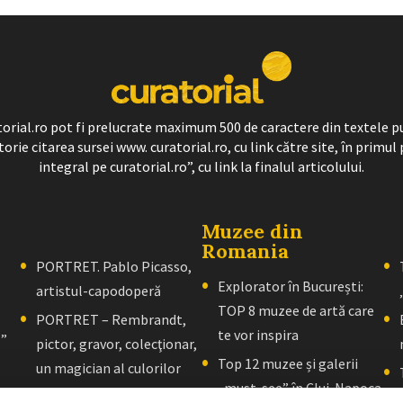
ratorial.ro pot fi prelucrate maximum 500 de caractere din textele p
torie citarea sursei www. curatorial.ro, cu link către site, în primul 
integral pe curatorial.ro”, cu link la finalul articolului.
Muzee din
Romania
PORTRET. Pablo Picasso,
Explorator în București:
artistul-capodoperă
TOP 8 muzee de artă care
PORTRET – Rembrandt,
te vor inspira
l”
pictor, gravor, colecţionar,
Top 12 muzee și galerii
un magician al culorilor
„must-see” în Cluj-Napoca
PORTRET – El Greco: Un