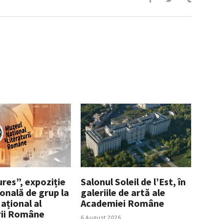
res”, expoziție
Salonul Soleil de l’Est, în
onală de grup la
galeriile de artă ale
ațional al
Academiei Române
rii Române
6 August 2026