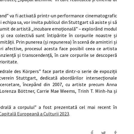
tand” va fi activată printr-un performance cinematografic
i echipa sa, vor invita publicul din Stuttgart să asiste și să
– numit de artistă „incubare emoțională” – explorând modul
și cea colectivă sunt întipărite în corpurile noastre și
ității. Prin punerea (și repunerea) în scenă de amintiri și
uri afective, procesul acesta face posibil ceea ce artista
ranziență și transcendență, în care corpurile se descoperă
rioritate.
edrale des Körpers” face parte dintr-o serie de expoziții
rein Stuttgart, dedicată abordărilor intersecționale
i cercetare, începând din 2007, cu artiste precum Anna
orenza Böttner, Carrie Mae Weems, Trinh T. Minh-ha și
edrală a corpului” a fost prezentată cel mai recent în
Capitală Europeană a Culturii 2023
.