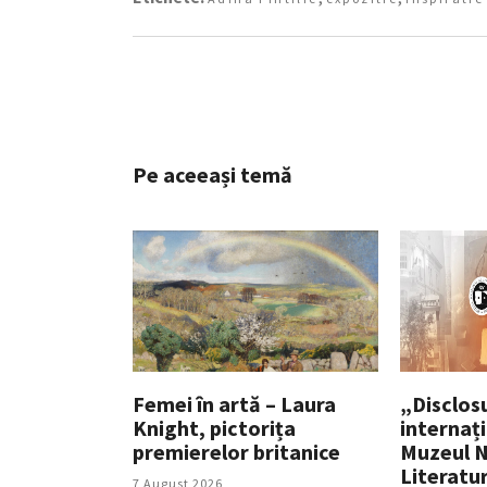
Pe aceeași temă
Femei în artă – Laura
„Disclosu
Knight, pictorița
internați
premierelor britanice
Muzeul N
Literatu
7 August 2026