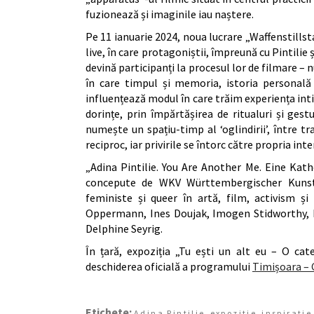
fuzionează și imaginile iau naștere.
Pe 11 ianuarie 2024, noua lucrare „Waffenstills
live, în care protagoniștii, împreună cu Pintilie ș
devină participanți la procesul lor de filmare 
în care timpul și memoria, istoria personală 
influențează modul în care trăim experiența intim
dorințe, prin împărtășirea de ritualuri și gest
numește un spațiu-timp al ‘oglindirii’, între t
reciproc, iar privirile se întorc către propria inte
„Adina Pintilie. You Are Another Me. Eine Kath
concepute de WKV Württembergischer Kunstve
feministe și queer în artă, film, activism ș
Oppermann, Ines Doujak, Imogen Stidworthy, L
Delphine Seyrig.
În țară, expoziția „Tu ești un alt eu – O cat
deschiderea oficială a programului
Timișoara – 
Etichete:
,
,
Adina Pintilie
expozitie
inspiratie