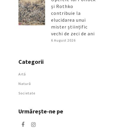
și Rothko
contribuie la
elucidarea unui
mister științific
vechi de zeci de ani
6 August 2026
Categorii
Artǎ
Natură
Societate
Urmăreşte-ne pe