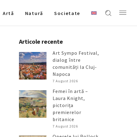
Artǎ
Natură
Societate
Articole recente
Art Sympo Festival,
dialog între
comunități la Cluj-
Napoca
7 August 2026
Femei în artă –
Laura Knight,
pictorița
premierelor
britanice
7 August 2026
Operele lui Pollock