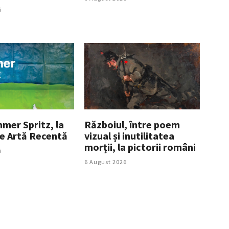
6
mer Spritz, la
Războiul, între poem
e Artă Recentă
vizual și inutilitatea
morții, la pictorii români
6
6 August 2026