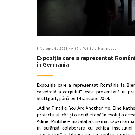
3 Noiembrie 2023 /
Artǎ
Patricia Marinescu
Expoziția care a reprezentat România
în Germania
Expoziția care a reprezentat România la Bien
catedrală a corpului”, este prezentată în p
Stuttgart, până pe 14 ianuarie 2024.
„Adina Pintilie. You Are Another Me. Eine Kat
proiectului, cât și o nouă etapă în evoluția ac
Adinei Pintilie – instalația cinematic-perform
în strânsă colaborare cu echipa instituției 
„apparatus”-ul filmic situat în centrul practicii 