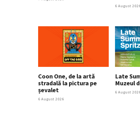
6 August 202
Coon One, de la artă
Late Sum
stradală la pictura pe
Muzeul d
șevalet
6 August 202
6 August 2026