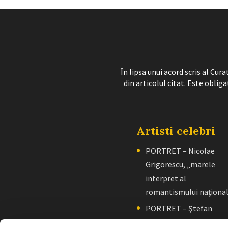
În lipsa unui acord scris al Cu
din articolul citat. Este obliga
Artisti celebri
PORTRET – Nicolae
Grigorescu, „marele
interpret al
romantismului naţiona
PORTRET – Ştefan
Luchian, „un zugrav”