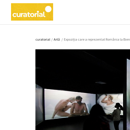
curatorial
/
Artǎ
/
Expoziția care a reprezentat România la Bien