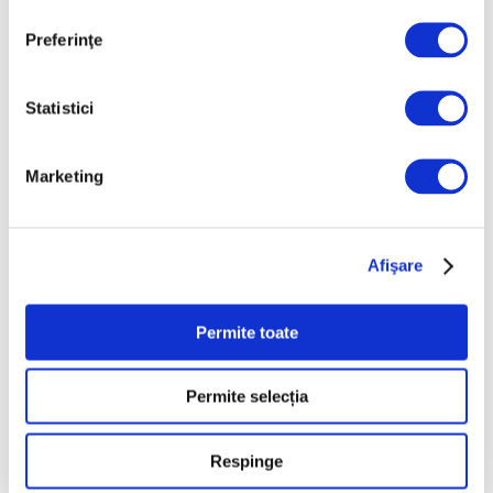
ani
6 August 2026
Preferinţe
Artown Now – O sută de
artiști, în anuala de artă
Statistici
urbană la Ploiești
6 August 2026
Marketing
„Disclosures”, expoziție
internațională de grup
la Muzeul Național al
Literaturii Române
Afişare
6 August 2026
Permite toate
Categorii
Permite selecția
Artǎ
Natură
Respinge
Societate