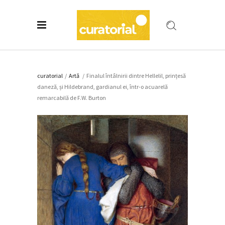
curatorial
/
Artǎ
/
Finalul întâlnirii dintre Hellelil, prințesă
daneză, și Hildebrand, gardianul ei, într-o acuarelă
remarcabilă de F.W. Burton