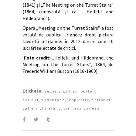
(1841) și „The Meeting on the Turret Stairs”
(1864, cunoscută și ca „ Hellelil and
Hildebrand”).
Opera „Meeting on the Turret Stairs” a fost
votată de publicul irlandez drept pictura
favorită a Irlandei în 2012 dintre cele 10
lucrări selectate de critici.
Foto credit:
„Hellelil and Hildebrand, the
Meeting on the Turret Stairs”, 1864, de
Frederic William Burton (1816-1900)
Etichete:
,
frederic william burton
,
,
,
hellelil
hildebrand
inspiratie
national
,
gallery of ireland
printesa daneza