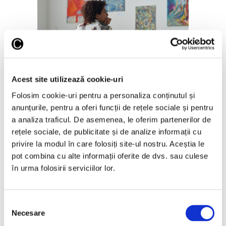
Ghid – Cum alegi prima lucrare
pentru colecția ta de artă
Acest site utilizează cookie-uri
22 Iulie 2026
Folosim cookie-uri pentru a personaliza conținutul și
anunțurile, pentru a oferi funcții de rețele sociale și pentru
a analiza traficul. De asemenea, le oferim partenerilor de
rețele sociale, de publicitate și de analize informații cu
privire la modul în care folosiți site-ul nostru. Aceștia le
pot combina cu alte informații oferite de dvs. sau culese
Articole recente
în urma folosirii serviciilor lor.
Operele lui Pollock și
Rothko contribuie la
Selecția
elucidarea unui mister
Necesare
consimțământului
științific vechi de zeci de