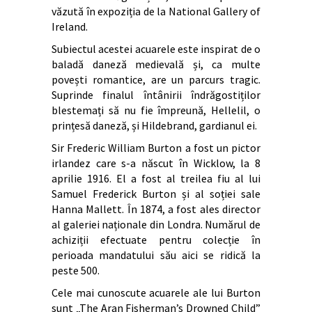
văzută în expoziția de la National Gallery of
Ireland.
Subiectul acestei acuarele este inspirat de o
baladă daneză medievală și, ca multe
povești romantice, are un parcurs tragic.
Suprinde finalul întânirii îndrăgostiților
blestemați să nu fie împreună, Hellelil, o
prințesă daneză, și Hildebrand, gardianul ei.
Sir Frederic William Burton a fost un pictor
irlandez care s-a născut în Wicklow, la 8
aprilie 1916. El a fost al treilea fiu al lui
Samuel Frederick Burton și al soției sale
Hanna Mallett. În 1874, a fost ales director
al galeriei naționale din Londra. Numărul de
achiziții efectuate pentru colecție în
perioada mandatului său aici se ridică la
peste 500.
Cele mai cunoscute acuarele ale lui Burton
sunt „The Aran Fisherman’s Drowned Child”