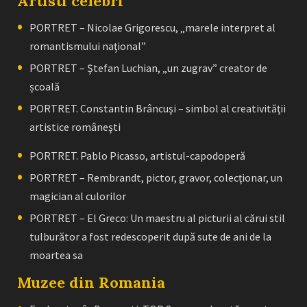
Artisti celebri
PORTRET – Nicolae Grigorescu, „marele interpret al
romantismului naţional”
PORTRET – Ştefan Luchian, „un zugrav” creator de
școală
PORTRET. Constantin Brâncuşi – simbol al creativităţii
artistice româneşti
PORTRET. Pablo Picasso, artistul-capodoperă
PORTRET – Rembrandt, pictor, gravor, colecţionar, un
magician al culorilor
PORTRET – El Greco: Un maestru al picturii al cărui stil
tulburător a fost redescoperit după sute de ani de la
moartea sa
Muzee din Romania