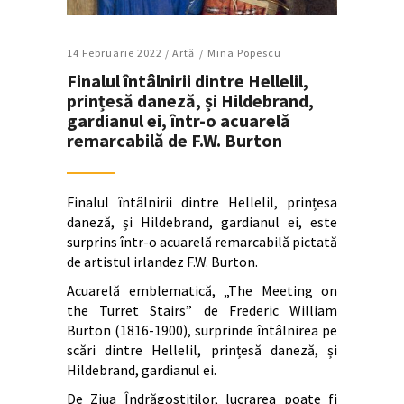
14 Februarie 2022 /
Artǎ
Mina Popescu
Finalul întâlnirii dintre Hellelil,
prințesă daneză, și Hildebrand,
gardianul ei, într-o acuarelă
remarcabilă de F.W. Burton
Finalul întâlnirii dintre Hellelil, prințesa
daneză, și Hildebrand, gardianul ei, este
surprins într-o acuarelă remarcabilă pictată
de artistul irlandez F.W. Burton.
Acuarelă emblematică, „The Meeting on
the Turret Stairs” de Frederic William
Burton (1816-1900), surprinde întâlnirea pe
scări dintre Hellelil, prințesă daneză, și
Hildebrand, gardianul ei.
De Ziua Îndrăgostiților, lucrarea poate fi