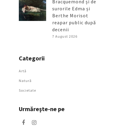
Bracquemond și de
surorile Edma și
Berthe Morisot
reapar public după
decenii
7 August 2026
Categorii
Artǎ
Natură
Societate
Urmăreşte-ne pe