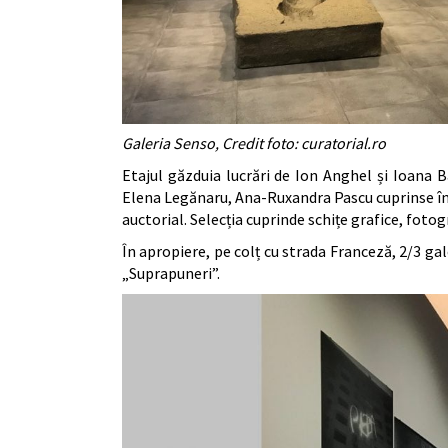
Galeria Senso, Credit foto: curatorial.ro
Etajul găzduia lucrări de Ion Anghel și Ioana
Elena Legănaru, Ana-Ruxandra Pascu cuprinse în 
auctorial. Selecția cuprinde schițe grafice, fotogr
În apropiere, pe colț cu strada Franceză, 2/3 ga
„Suprapuneri”.