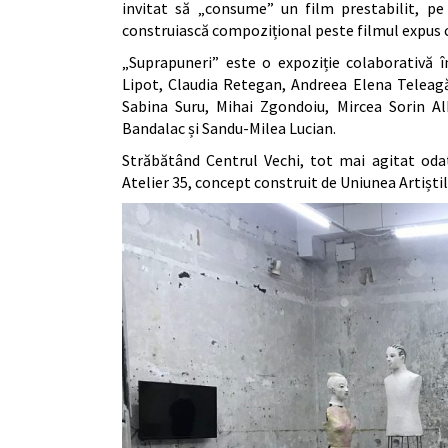
invitat să „consume” un film prestabilit, pe 
construiască compozițional peste filmul expus c
„Suprapuneri” este o expoziție colaborativă î
Lipot, Claudia Retegan, Andreea Elena Teleagă
Sabina Suru, Mihai Zgondoiu, Mircea Sorin Alb
Bandalac și Sandu-Milea Lucian.
Străbătând Centrul Vechi, tot mai agitat odat
Atelier 35, concept construit de Uniunea Artiștilo