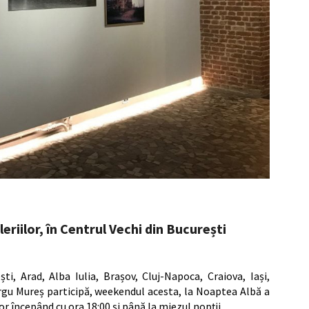
iilor, în Centrul Vechi din București
ști, Arad, Alba Iulia, Brașov, Cluj-Napoca, Craiova, Iași,
ârgu Mureș participă, weekendul acesta, la Noaptea Albă a
lor începând cu ora 18:00 și până la miezul nopții.