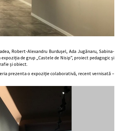
 Badea, Robert-Alexandru Burdușel, Ada Jugănaru, Sabina-
expoziția de grup „Castele de Nisip”, proiect pedagogic și
afie și obiect.
leria prezenta o expoziție colaborativă, recent vernisată –