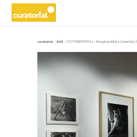
curatorial
/
Artǎ
/
FOTOREPORTAJ – Noaptea Albă a Galeriilor, î