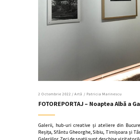
2 Octombrie 2022 /
Artǎ
Patricia Marinescu
FOTOREPORTAJ – Noaptea Albă a Galer
Galerii, hub-uri creative și ateliere din Bucure
Reșița, Sfântu Gheorghe, Sibiu, Timișoara și T
Galeriilor. Zeci de spații sunt deschise vizitatori