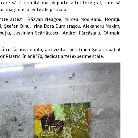
care să îl trimită mai departe altui fotograf, care să
u imaginile latente ale primului.
ntre artiștii: Răzvan Neagoe, Mircea Modreanu, Horațiu
, Ștefan Dinu, Irina Dora Dumitrașcu, Alexandru Maxim,
uțiu, Justinian Scărlătescu, Andrei Fărcășanu, Olimpiu
ă cu lăsarea nopții, am vizitat pe strada Șelari spațiul
r Plastici în anii ’70, dedicat artei experimentale.